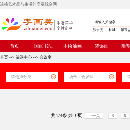
连接艺术品与生活的高端综合网
张永光
长城
聚宝
首页
国画书法
手绘油画
装饰画
雕
首页
-->
筛选中心
-->
会议室
共474条 共10页
上一页
8
9