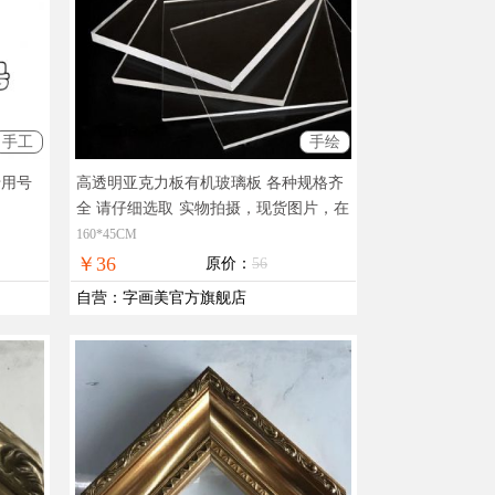
手工
手绘
专用号
高透明亚克力板有机玻璃板 各种规格齐
全 请仔细选取
实物拍摄，现货图片，在
线支付，全国免邮
160*45CM
￥36
原价：
56
自营
：
字画美官方旗舰店