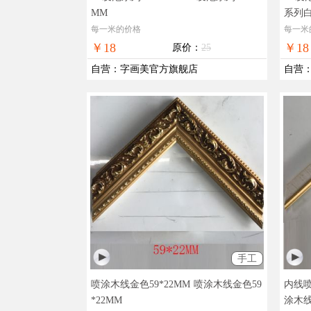
MM
系列白
每一米的价格
每一米
￥18
￥18
原价：
25
自营
：
字画美官方旗舰店
自营
手工
喷涂木线金色59*22MM
喷涂木线金色59
内线喷
*22MM
涂木线