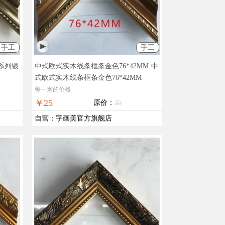
手工
手工
系列银
中式欧式实木线条框条金色76*42MM
中
式欧式实木线条框条金色76*42MM
每一米的价格
￥25
原价：
35
自营
：
字画美官方旗舰店