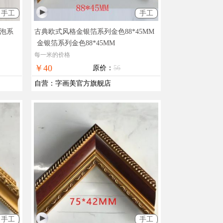
手工
手工
发泡系
古典欧式风格金银箔系列金色88*45MM
金银箔系列金色88*45MM
每一米的价格
￥40
原价：
56
自营
：
字画美官方旗舰店
手工
手工