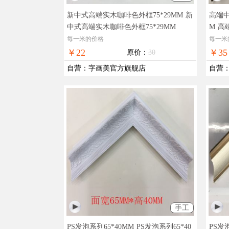
新中式高端实木咖啡色外框75*29MM
新
高端中
中式高端实木咖啡色外框75*29MM
M
高
MM
每一米的价格
每一米
￥22
￥35
原价：
30
自营
：
字画美官方旗舰店
自营
手工
PS发泡系列65*40MM
PS发泡系列65*40
PS发