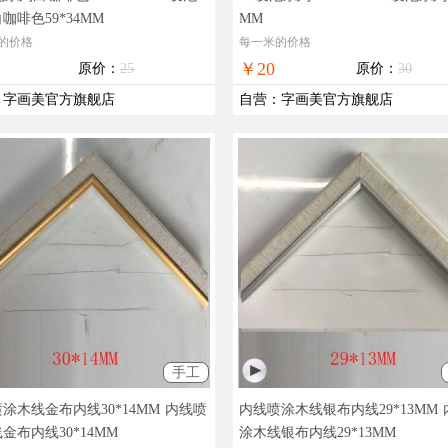
咖啡色59*34MM
MM
的价格
每一米的价格
￥20
原价：
25
原价：
30
：
字画美官方旗舰店
自营
：
字画美官方旗舰店
手工
涂木线金布内线30*14MM
内线喷
内线喷涂木线银布内线29*13MM
金布内线30*14MM
涂木线银布内线29*13MM