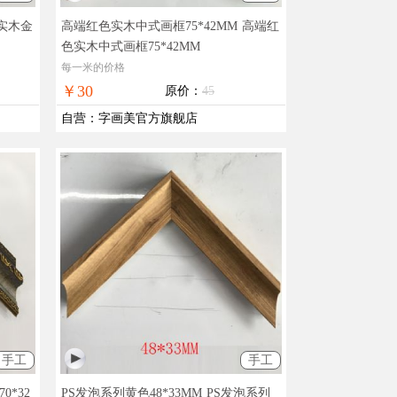
实木金
高端红色实木中式画框75*42MM
高端红
色实木中式画框75*42MM
每一米的价格
￥30
原价：
45
自营
：
字画美官方旗舰店
手工
手工
0*32
PS发泡系列黄色48*33MM
PS发泡系列