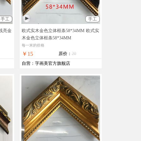
手工
手工
线亮金
欧式实木金色立体框条58*34MM
欧式实
木金色立体框条58*34MM
每一米的价格
￥15
原价：
20
自营
：
字画美官方旗舰店