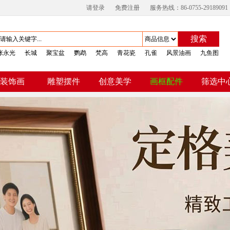
请登录
免费注册
服务热线：86-0755-29189091
搜索
张永光
长城
聚宝盆
鹦鹉
梵高
青花瓷
孔雀
风景油画
九鱼图
装饰画
雕塑摆件
创意美学
画框配件
筛选中