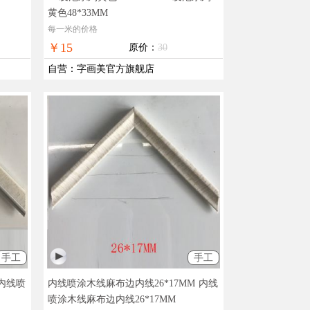
黄色48*33MM
每一米的价格
￥15
原价：
30
自营
：
字画美官方旗舰店
手工
手工
内线喷
内线喷涂木线麻布边内线26*17MM
内线
喷涂木线麻布边内线26*17MM