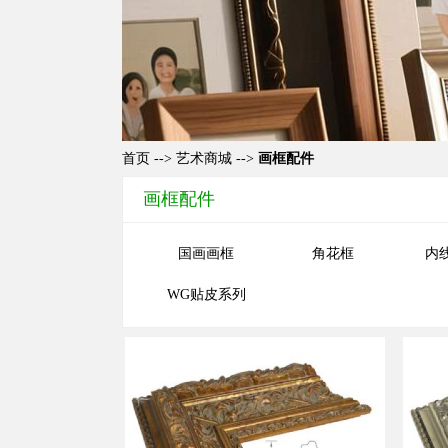
首页
-->
艺术商城
-->
画框配件
画框配件
国画画框
角花框
内
WG贴皮系列