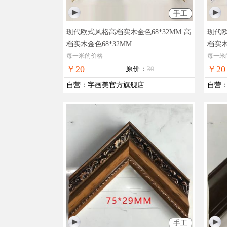
手工
现代欧式风格高档实木金色68*32MM
高
现代欧
档实木金色68*32MM
档实木
每一米的价格
每一米
￥20
￥20
原价：
30
自营
：
字画美官方旗舰店
自营
手工