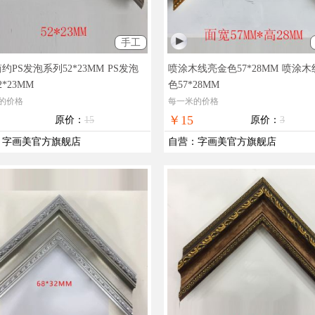
手工
约PS发泡系列52*23MM
PS发泡
喷涂木线亮金色57*28MM
喷涂木
*23MM
色57*28MM
的价格
每一米的价格
￥15
原价：
15
原价：
3
：
字画美官方旗舰店
自营
：
字画美官方旗舰店