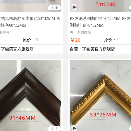
手绘
式风格高档实木银色68*32MM
高
PS发泡系列咖啡金70*32MM
PS
银色68*32MM
列咖啡金70*32MM
的价格
每一米的价格
￥20
原价：
30
原价：
30
：
字画美官方旗舰店
自营
：
字画美官方旗舰店
手工