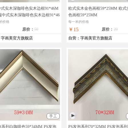
式实木深咖啡色实木边框91*46M
欧式实木金色画框59*25MM
欧式
端中式实木深咖啡色实木边框91*46
色画框59*25MM
的价格
每一米的价格
￥15
原价：
50
原价：
20
：
字画美官方旗舰店
自营
：
字画美官方旗舰店
手工
泡系列白咖啡色59*34MM
PS发泡
PS发泡系列70*32MM
PS发泡系列7