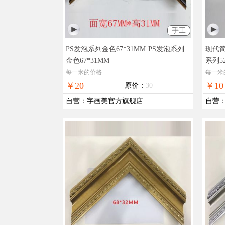
手工
PS发泡系列金色67*31MM
PS发泡系列
现代简
金色67*31MM
系列52
每一米的价格
每一米
￥20
￥10
原价：
30
自营
：
字画美官方旗舰店
自营