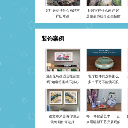
客厅居室挂什么画好吉
起居室挂什么画好 起
祥山水画
居室装饰挂什么画招财
装饰案例
国画花鸟画适合挂卧室
客厅摆件的选择那么
吗?知道答案就不担心
多？千万不能挑花眼
啦
一篇文章来告诉你酒店
每一件都是艺术，一起
装饰画如何选择
来看雕塑工艺品展现的
世界