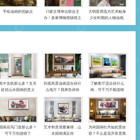
手绘油画的优缺点
15家文博单位联合主
大明星周迅为艺术献身
办！多家博物馆镇馆之
少女时期的人物油画,
宝齐聚！成都博物馆揭
画作价值累计千万元
秘秦汉一线城市模
其中玄机那么多？玄关
到底风景油画适合挂什
了解客厅适合挂什么
处挂山水国画的意义
么地方？我来告诉你
画，可千万不能选错
了！
国画花鸟门道那么多？
艺术和意境要兼得，山
为何国画牡丹如此受欢
可千万别选错了
水国画满足你
迎？不止是花开富贵寓
意好