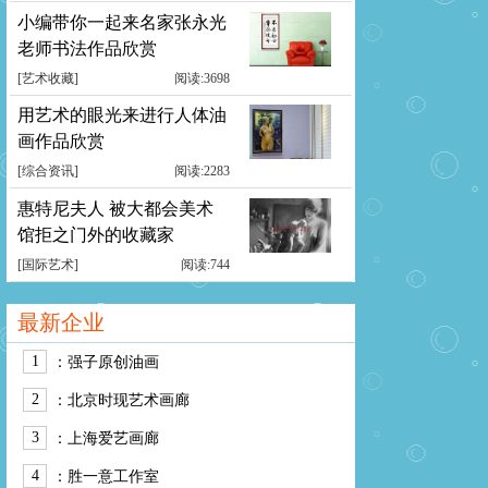
小编带你一起来名家张永光
老师书法作品欣赏
[
艺术收藏
]
阅读:3698
用艺术的眼光来进行人体油
画作品欣赏
[
综合资讯
]
阅读:2283
惠特尼夫人 被大都会美术
馆拒之门外的收藏家
[
国际艺术
]
阅读:744
最新企业
1
：
强子原创油画
2
：
北京时现艺术画廊
3
：
上海爱艺画廊
4
：
胜一意工作室