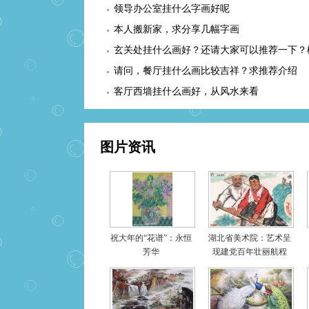
领导办公室挂什么字画好呢
本人搬新家，求分享几幅字画
玄关处挂什么画好？还请大家可以推荐一下？
适合么？
请问，餐厅挂什么画比较吉祥？求推荐介绍
客厅西墙挂什么画好，从风水来看
图片资讯
祝大年的“花谱”：永恒
湖北省美术院：艺术呈
芳华
现建党百年壮丽航程