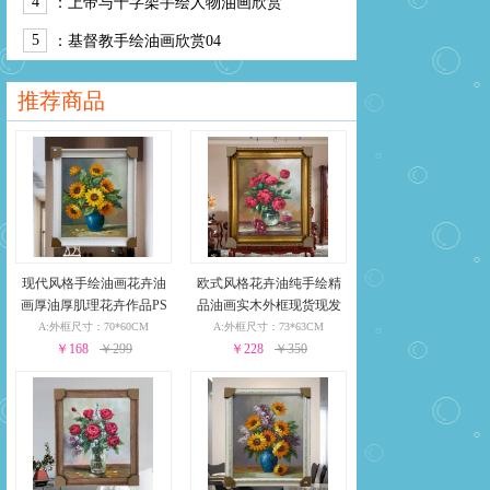
4
：
上帝与十字架手绘人物油画欣赏
5
：
基督教手绘油画欣赏04
推荐商品
现代风格手绘油画花卉油
欧式风格花卉油纯手绘精
画厚油厚肌理花卉作品PS
品油画实木外框现货现发
环保外框现货现发24小时
葡萄花瓶与酒杯24小时之
A:外框尺寸：70*60CM
A:外框尺寸：73*63CM
￥168
之内发货
￥299
￥228
内发货
￥350