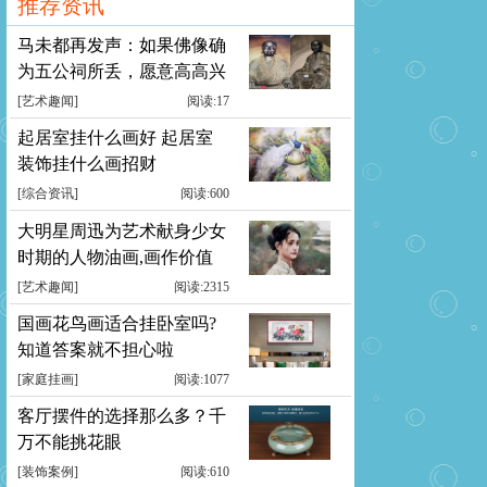
推荐资讯
马未都再发声：如果佛像确
为五公祠所丢，愿意高高兴
兴送回
[
艺术趣闻
]
阅读:17
起居室挂什么画好 起居室
装饰挂什么画招财
[
综合资讯
]
阅读:600
大明星周迅为艺术献身少女
时期的人物油画,画作价值
累计千万元
[
艺术趣闻
]
阅读:2315
国画花鸟画适合挂卧室吗?
知道答案就不担心啦
[
家庭挂画
]
阅读:1077
客厅摆件的选择那么多？千
万不能挑花眼
[
装饰案例
]
阅读:610