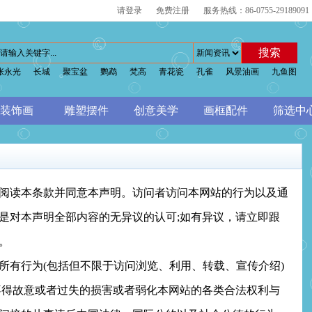
请登录
免费注册
服务热线：86-0755-29189091
搜索
张永光
长城
聚宝盆
鹦鹉
梵高
青花瓷
孔雀
风景油画
九鱼图
装饰画
雕塑摆件
创意美学
画框配件
筛选中
阅读本条款并同意本声明。访问者访问本网站的行为以及通
是对本声明全部内容的无异议的认可;如有异议，请立即跟
。
有行为(包括但不限于访问浏览、利用、转载、宣传介绍)
不得故意或者过失的损害或者弱化本网站的各类合法权利与