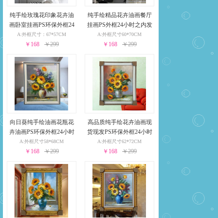
纯手绘玫瑰花印象花卉油
纯手绘精品花卉油画餐厅
画卧室挂画PS环保外框24
挂画PS外框24小时之内发
小时之内发货
货
A:外框尺寸：67*57CM
A:外框尺寸60*70CM
￥168
￥299
￥168
￥299
向日葵纯手绘油画花瓶花
高品质纯手绘花卉油画现
卉油画PS环保外框24小时
货现发PS环保外框24小时
之内发货
之内发货
A:外框尺寸58*68CM
A:外框尺寸62*72CM
￥168
￥299
￥168
￥299