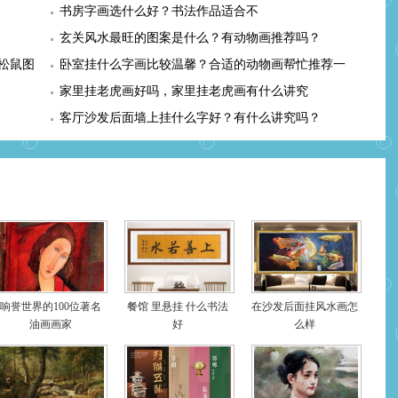
书房字画选什么好？书法作品适合不
玄关风水最旺的图案是什么？有动物画推荐吗？
松鼠图
卧室挂什么字画比较温馨？合适的动物画帮忙推荐一
幅
家里挂老虎画好吗，家里挂老虎画有什么讲究
客厅沙发后面墙上挂什么字好？有什么讲究吗？
响誉世界的100位著名
餐馆 里悬挂 什么书法
在沙发后面挂风水画怎
油画画家
好
么样