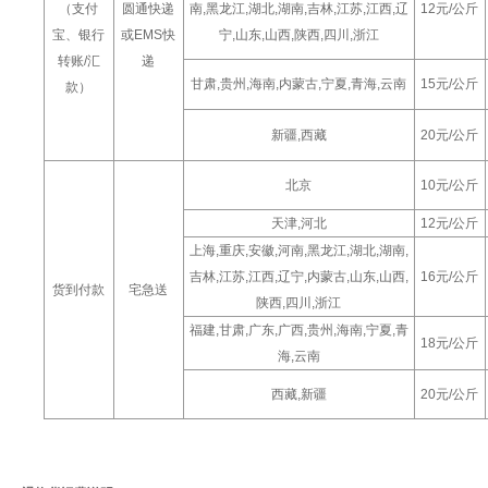
（支付
圆通快递
南,黑龙江,湖北,湖南,吉林,江苏,江西,辽
12元/公斤
宝、银行
或EMS快
宁,山东,山西,陕西,四川,浙江
转账/汇
递
甘肃,贵州,海南,内蒙古,宁夏,青海,云南
15元/公斤
款）
新疆,西藏
20元/公斤
北京
10元/公斤
天津,河北
12元/公斤
上海,重庆,安徽,河南,黑龙江,湖北,湖南,
吉林,江苏,江西,辽宁,内蒙古,山东,山西,
16元/公斤
货到付款
宅急送
陕西,四川,浙江
福建,甘肃,广东,广西,贵州,海南,宁夏,青
18元/公斤
海,云南
西藏,新疆
20元/公斤