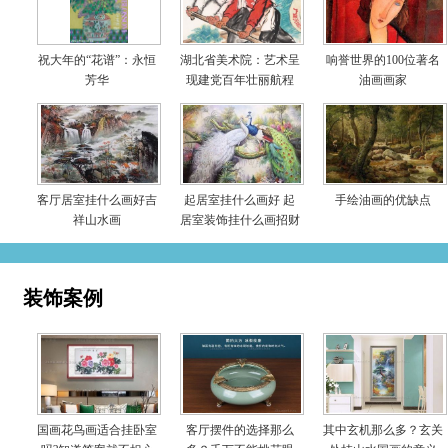
祝大年的“花谱”：永恒
湖北省美术院：艺术呈
响誉世界的100位著名
芳华
现建党百年壮丽航程
油画画家
客厅居室挂什么画好吉
起居室挂什么画好 起
手绘油画的优缺点
祥山水画
居室装饰挂什么画招财
装饰案例
国画花鸟画适合挂卧室
客厅摆件的选择那么
其中玄机那么多？玄关