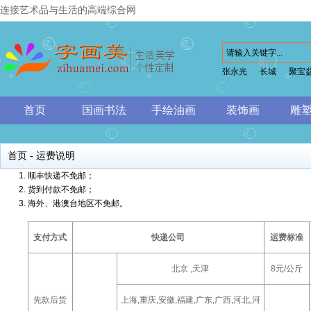
连接艺术品与生活的高端综合网
张永光
长城
聚宝
首页
国画书法
手绘油画
装饰画
雕
首页
- 运费说明
顺丰快递不免邮；
货到付款不免邮；
海外、港澳台地区不免邮。
支付方式
快递公司
运费标准
北京 ,天津
8元/公斤
先款后货
上海,重庆,安徽,福建,广东,广西,河北,河