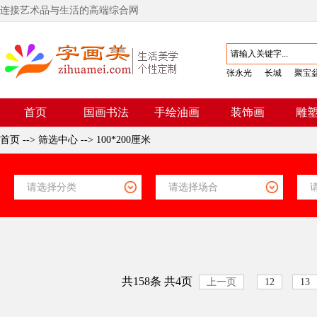
连接艺术品与生活的高端综合网
张永光
长城
聚宝
首页
国画书法
手绘油画
装饰画
雕
首页
-->
筛选中心
-->
100*200厘米
共158条 共4页
上一页
12
13