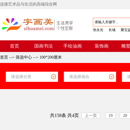
连接艺术品与生活的高端综合网
张永光
长城
聚宝
首页
国画书法
手绘油画
装饰画
雕
首页
-->
筛选中心
-->
100*200厘米
共158条 共4页
上一页
19
20