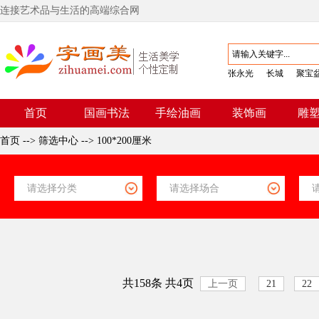
连接艺术品与生活的高端综合网
张永光
长城
聚宝
首页
国画书法
手绘油画
装饰画
雕
首页
-->
筛选中心
-->
100*200厘米
共158条 共4页
上一页
21
22