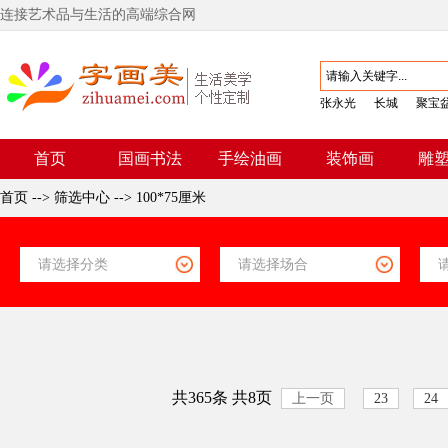
连接艺术品与生活的高端综合网
张永光
长城
聚宝
首页
国画书法
手绘油画
装饰画
雕
首页
-->
筛选中心
-->
100*75厘米
共365条 共8页
上一页
23
24