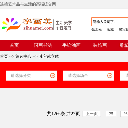
连接艺术品与生活的高端综合网
张永光
长城
聚宝
首页
国画书法
手绘油画
装饰画
雕
首页
-->
筛选中心
-->
其它或立体
共1266条 共27页
上一页
25
26