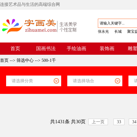
连接艺术品与生活的高端综合网
张永光
长城
聚宝
首页
国画书法
手绘油画
装饰画
雕
首页
-->
筛选中心
-->
500-1千
共1431条 共30页
上一页
33
34