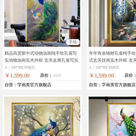
手绘
精品高货新中式动物油画纯手绘孔雀写
年年有余锦鲤孔雀纯手绘
实动物油画实木外框
玄关走廊孔雀写实
式玄关挂画实木外框
玄
油画
油画
A：160*80CM画芯
A：160*80CM画芯
￥1,599.00
￥1,599.00
原价：
2000
原价
自营
：
字画美官方旗舰店
自营
：
字画美官方旗舰店