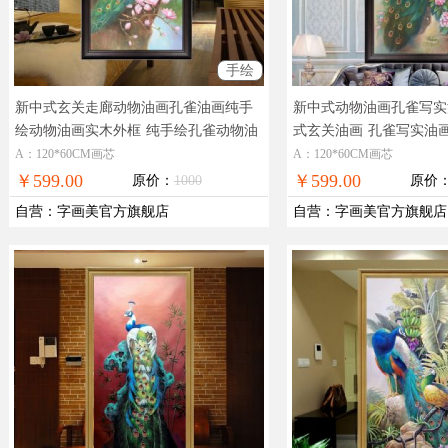
手绘
新中式玄关走廊动物油画孔雀油画纯手
新中式动物油画孔雀写实
绘动物油画实木外框
纯手绘孔雀动物油
式玄关油画
孔雀写实油
画
A：120*60CM画芯
A：120*60CM画芯
￥599.00
￥599.00
原价：
1000
原价
自营
：
字画美官方旗舰店
自营
：
字画美官方旗舰店