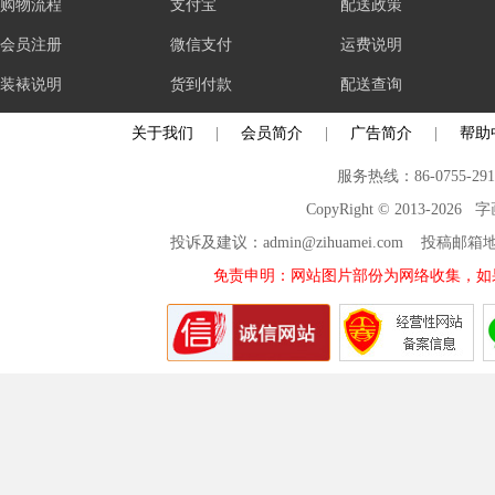
购物流程
支付宝
配送政策
会员注册
微信支付
运费说明
装裱说明
货到付款
配送查询
关于我们
|
会员简介
|
广告简介
|
帮助
服务热线：86-0755-29
CopyRight © 2013-2026
投诉及建议：admin@zihuamei.com 投稿
免责申明：网站图片部份为网络收集，如