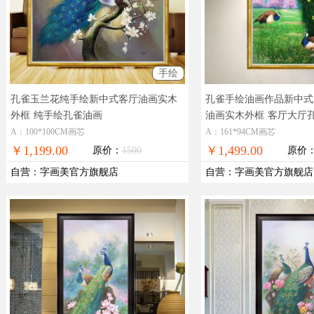
手绘
孔雀玉兰花纯手绘新中式客厅油画实木
孔雀手绘油画作品新中式
外框
纯手绘孔雀油画
油画实木外框
客厅大厅
画
A：100*100CM画芯
A：161*94CM画芯
￥1,199.00
￥1,499.00
原价：
1500
原价
自营
：
字画美官方旗舰店
自营
：
字画美官方旗舰店