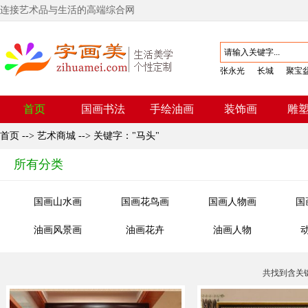
连接艺术品与生活的高端综合网
张永光
长城
聚宝
首页
国画书法
手绘油画
装饰画
雕
首页
-->
艺术商城
--> 关键字："马头"
所有分类
国画山水画
国画花鸟画
国画人物画
国
油画风景画
油画花卉
油画人物
共找到含关