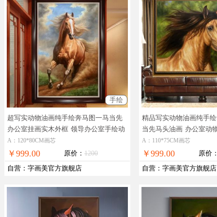
手绘
超写实动物油画纯手绘奔马图一马当先
精品写实动物油画纯手绘
办公室挂画实木外框
领导办公室手绘动
当先马头油画
办公室动
物油画马头油画
导
A：120*80CM画芯
A：110*75CM画芯
￥999.00
￥999.00
原价：
1200
原价
自营
：
字画美官方旗舰店
自营
：
字画美官方旗舰店