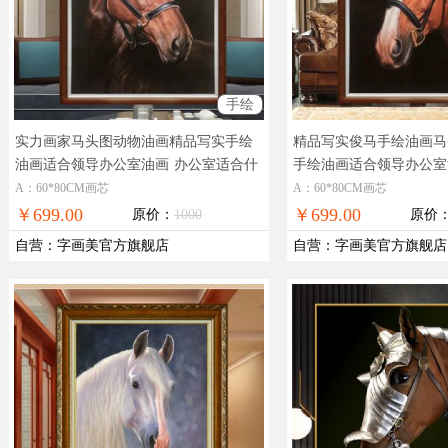
手绘
实力画家马头图动物油画精品写实手绘
精品写实俊马手绘油画马
油画适合领导办公室油画
办公室适合什
手绘油画适合领导办公室
么样的手绘动物油画
一马当先
A：60*80CM画芯
A：60*80CM画芯
￥699.00
￥699.00
原价：
1000
原价
自营
：
字画美官方旗舰店
自营
：
字画美官方旗舰店