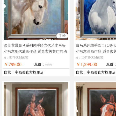
手绘
淡蓝背景白马系列纯手绘当代艺术马头
白马系列纯手绘当代现代
小写意现代油画作品
适合玄关客厅的动
小写意油画作品
适合玄
物油画
画
A：80*80CM画芯
A：100*100CM画芯
￥799.00
￥1,299.00
原价：
1200
原价
自营
：
字画美官方旗舰店
自营
：
字画美官方旗舰店