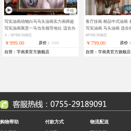
手绘
写实油画动物白马马头油画实力画师超
客厅挂画 精品中式油画 
写实油画寓意一马当先领导地位
适合办
写实油画 马头油画 适
公室精品动物油画
角花框
精品手绘油画 办
A：60*80CM画芯
88*66CM画芯
支付 全国包邮
￥999.00
￥799.00
原价：
1500
原价
自营
：
字画美官方旗舰店
自营
：
字画美官方旗舰店
购物帮助
付款方式
物流配送