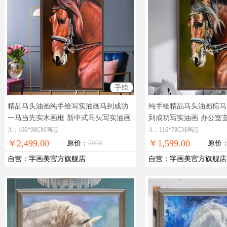
手绘
精品马头油画纯手绘写实油画马到成功
纯手绘精品马头油画棕马
一马当先实木画框
新中式马头写实油画
到成功写实油画
办公室
到成功
A：166*98CM画芯
A：116*78CM画芯
￥2,499.00
￥1,599.00
原价：
3000
原价
自营
：
字画美官方旗舰店
自营
：
字画美官方旗舰店