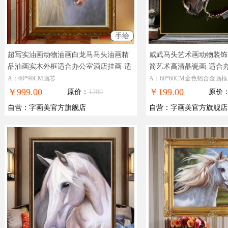
手绘
超写实油画动物油画白龙马马头油画精
威武马头艺术画动物装饰
品油画实木外框适合办公室酒店挂画
适
简艺术高清晶瓷画
适合
合办公室卧室的动物油画
饰画
A：60*90CM画芯
A：60*60CM金色铝合金画框
￥999.00
￥199.00
原价：
1200
原价
自营
：
字画美官方旗舰店
自营
：
字画美官方旗舰店