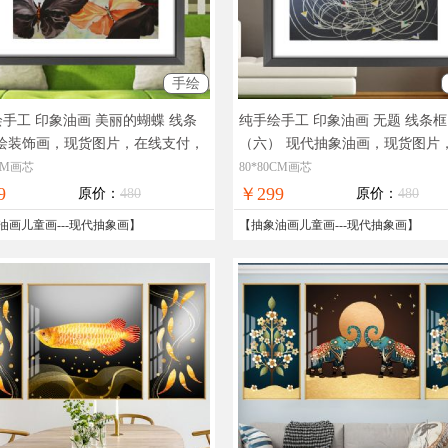
手绘
手工 印象油画 美丽的蝴蝶 线条
纯手绘手工 印象油画 无题 线条框
绘装饰画，现货图片，在线支付，
（六）
现代抽象油画，现货图片
免邮
支付，全国免邮
0CM画芯
80*80CM画芯
9
￥299
原价：
480
原价：
480
油画儿童画
---
现代抽象画
】
【
抽象油画儿童画
---
现代抽象画
】