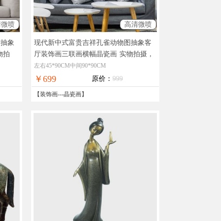
清微喷
高清微喷
树抽象
现代新中式富贵吉祥孔雀动物图抽象客
物拍
厅装饰画三联画横幅晶瓷画
实物拍摄，
免邮
现货图片，在线支付，全国免邮
左右45*90CM中间90*90CM
￥699
原价：
999
【
装饰画
---
晶瓷画
】