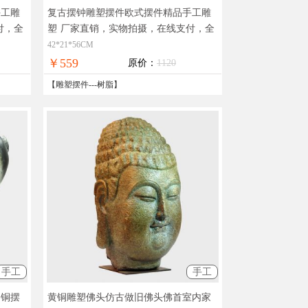
手工雕
复古摆钟雕塑摆件欧式摆件精品手工雕
付，全
塑
厂家直销，实物拍摄，在线支付，全
国免邮
42*21*56CM
￥559
原价：
1120
【
雕塑摆件
---
树脂
】
手工
手工
品铜摆
黄铜雕塑佛头仿古做旧佛头佛首室内家