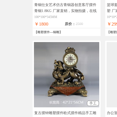
青铜仕女艺术仿古青铜器创意客厅摆件
篮球
青铜1.8KG
厂家直销，实物拍摄，在线
塑
厂
支付，全国免邮
国免
100*100*345MM
10*10
￥1800
￥29
原价：
2500
【
雕塑摆件
---
铜雕
】
【
雕塑
手工
复古摆钟雕塑摆件欧式摆件精品手工雕
办公