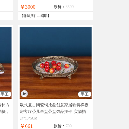
全国免邮
￥3000
原价：
3500
【
雕塑摆件
---
铜雕
】
手工
手工
铜长方
欧式复古陶瓷铜托盘创意家居软装样板
拍摄，
房客厅茶几果盘茶盘饰品摆件
实物拍
摄，现货图片，在线支付，全国免邮
24*18*5CM
￥661
原价：
700