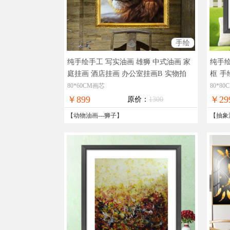
手绘
纯手绘手工 写实油画 雄狮 中式油画 家
纯手绘
庭挂画 酒店挂画 办公室挂画B
实物拍
框
手
摄，现货图片，在线支付，全国免邮
全国
80*60CM画芯
80*8
￥899
￥29
原价：
1300
【
动物油画
---
狮子
】
【
抽象