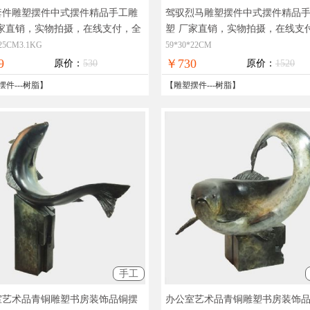
套件雕塑摆件中式摆件精品手工雕
驾驭烈马雕塑摆件中式摆件精品
家直销，实物拍摄，在线支付，全
塑
厂家直销，实物拍摄，在线支
邮
国免邮
*25CM3.1KG
59*30*22CM
9
￥730
原价：
530
原价：
1520
摆件
---
树脂
】
【
雕塑摆件
---
树脂
】
手工
室艺术品青铜雕塑书房装饰品铜摆
办公室艺术品青铜雕塑书房装饰