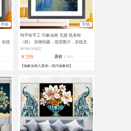
手绘
手绘
纯手绘手工 印象油画 无题 线条框
，在线
（四）
实物拍摄，现货图片，在线支
付，全国免邮
80*80CM画芯
￥299
原价：
480
【
抽象油画儿童画
---
现代抽象画
】