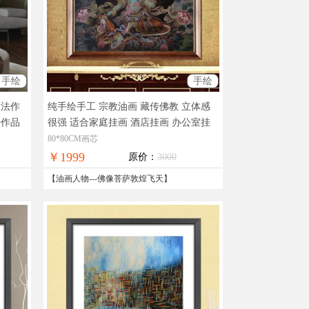
手绘
手绘
书法作
纯手绘手工 宗教油画 藏传佛教 立体感
法作品
很强 适合家庭挂画 酒店挂画 办公室挂
画A
油画佛像，现货图片，在线支付，
80*80CM画芯
全国免邮
￥1999
原价：
3000
【
油画人物
---
佛像菩萨敦煌飞天
】