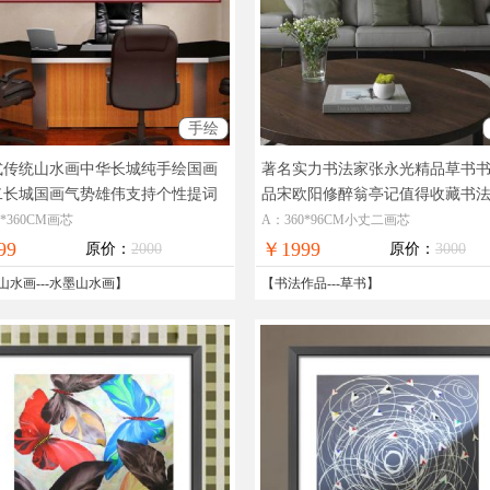
手绘
式传统山水画中华长城纯手绘国画
著名实力书法家张永光精品草书
二长城国画气势雄伟支持个性提词
品宋欧阳修醉翁亭记值得收藏书
大型酒店大厅办公室会议室装饰国
收藏名家书法作品
5*360CM画芯
A：360*96CM小丈二画芯
99
￥1999
原价：
2000
原价：
3000
山水画
---
水墨山水画
】
【
书法作品
---
草书
】