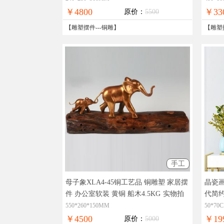
￥4800
￥33
原价：
5500
【
雕塑摆件
---
铜雕
】
【
雕塑
手工
母子象XLA4-45铜工艺品 铜雕塑 家居摆
晶瓷画
件 办公室软装 黄铜 船木4.5KG
实物拍
代简
摄，精品艺术，在线支付，全国免邮
剔透
550*260*150MM
50*7
￥4500
￥19
原价：
5000