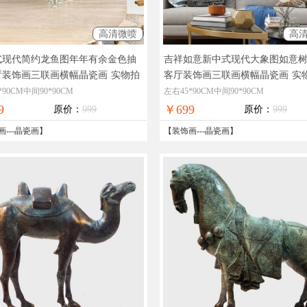
高清微喷
高
式现代简约龙鱼图年年有余金色抽
吉祥如意新中式现代大象图如意
厅装饰画三联画横幅晶瓷画
实物拍
客厅装饰画三联画横幅晶瓷画
实
现货图片，在线支付，全国免邮
摄，现货图片，在线支付，全国
*90CM中间90*90CM
左右45*90CM中间90*90CM
9
￥699
原价：
999
原价：
999
画
---
晶瓷画
】
【
装饰画
---
晶瓷画
】