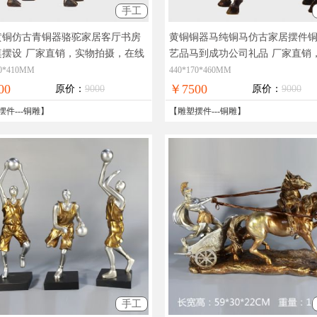
手工
黄铜仿古青铜器骆驼家居客厅书房
黄铜铜器马纯铜马仿古家居摆件
桌摆设
厂家直销，实物拍摄，在线
艺品马到成功公司礼品
厂家直销
，全国免邮
拍摄，在线支付，全国免邮
60*410MM
440*170*460MM
00
￥7500
原价：
9000
原价：
9000
摆件
---
铜雕
】
【
雕塑摆件
---
铜雕
】
手工