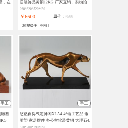
摄，在
居装饰品黄铜12KG
厂家直销，实物拍
摄，在线支付，全国免邮
260*320*520MM
￥6600
原价：
7500
【
雕塑摆件
---
铜雕
】
手工
手工
铜雕塑
悠然自得气定神闲XLA4-46铜工艺品 铜
4KG
雕塑 家居摆件 办公室软装黄铜 大理石4.
，全国
5KG
实物拍摄，精品艺术，在线支付，
570*200*290MM