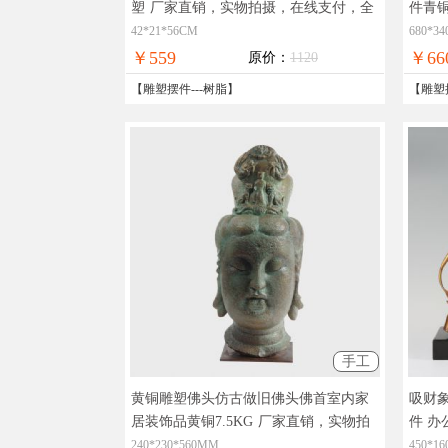
塑
厂家直销，实物拍摄，在线支付，全
件青铜
国免邮
线支
42*21*56CM
680*3
￥559
￥66
原价：
1120
【
雕塑摆件
---
树脂
】
【
雕塑
手工
黄铜雕塑佛头仿古做旧佛头佛首室内家
吸财象
居装饰品黄铜7.5KG
厂家直销，实物拍
件 办
摄，在线支付，全国免邮
摄，
240*230*560MM
450*1