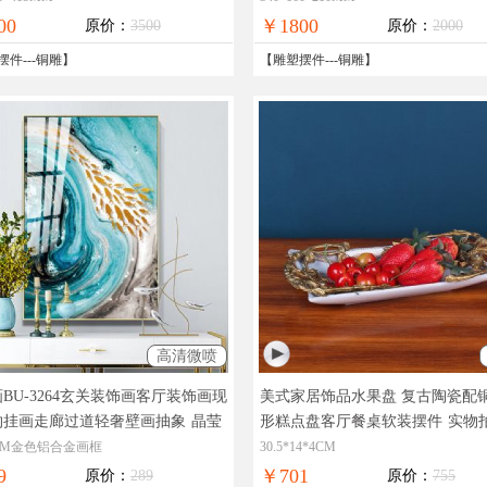
免邮
00
￥1800
原价：
3500
原价：
2000
摆件
---
铜雕
】
【
雕塑摆件
---
铜雕
】
高清微喷
BU-3264玄关装饰画客厅装饰画现
美式家居饰品水果盘 复古陶瓷配
约挂画走廊过道轻奢壁画抽象
晶莹
形糕点盘客厅餐桌软装摆件
实物
奢华极致工厂直销七天无理由退换
现货图片，在线支付，全国免邮
0CM金色铝合金画框
30.5*14*4CM
9
￥701
原价：
289
原价：
755