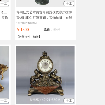
手工
手工
铜马工
青铜仕女艺术仿古青铜器创意客厅摆件
，实物
青铜1.8KG
厂家直销，实物拍摄，在线
支付，全国免邮
130*100*340MM
￥1800
原价：
2500
【
雕塑摆件
---
铜雕
】
手工
手工