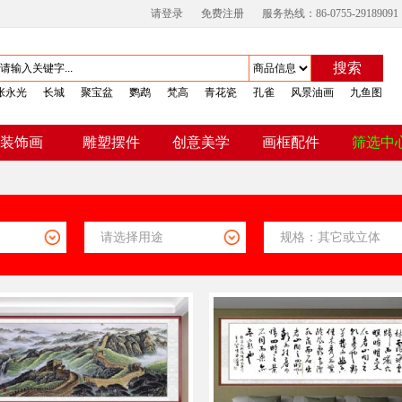
请登录
免费注册
服务热线：86-0755-29189091
搜索
张永光
长城
聚宝盆
鹦鹉
梵高
青花瓷
孔雀
风景油画
九鱼图
装饰画
雕塑摆件
创意美学
画框配件
筛选中