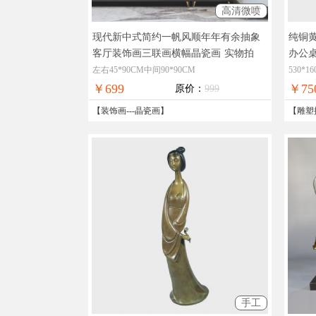
高清微喷
现代新中式简约一帆风顺年年有余抽象
纯铜
客厅装饰画三联画横幅晶瓷画
实物拍
办公
摄，现货图片，在线支付，全国免邮
支付
左右45*90CM中间90*90CM
530*1
￥699
￥75
原价：
999
【
装饰画
---
晶瓷画
】
【
雕塑
手工