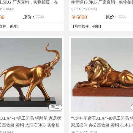
15KG
厂家直销，实物拍摄，在
件青铜13.8KG
厂家直销，实物拍
付，全国免邮
线支付，全国免邮
40*780MM
530*370*530MM
00
￥6600
原价：
7500
原价：
7500
摆件
---
铜雕
】
【
雕塑摆件
---
铜雕
】
手工
XLA4-47铜工艺品 铜雕塑 家居摆
气定神闲狮王XLA4-48铜工艺品 
公室软装 黄铜 大理石5KG
实物拍
家居摆件 办公室软装 黄铜 柚木2.
精品艺术，在线支付，全国免邮
实物拍摄，精品艺术，在线支付
60*415MM
340*160*210MM