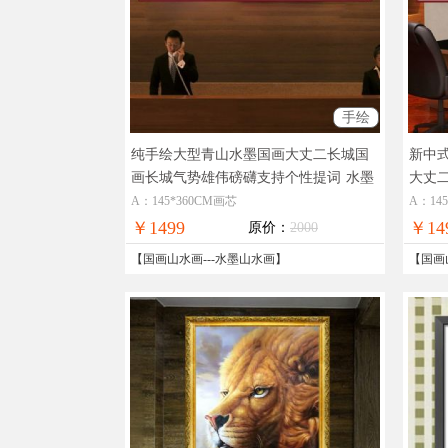
手绘
纯手绘大型青山水墨国画大丈二长城国
新中
画长城气势雄伟磅礴支持个性提词
水墨
大丈
山水画长城画
适合
A：145*360CM画芯
A：14
画
￥1499
￥14
原价：
2000
【
国画山水画
---
水墨山水画
】
【
国画