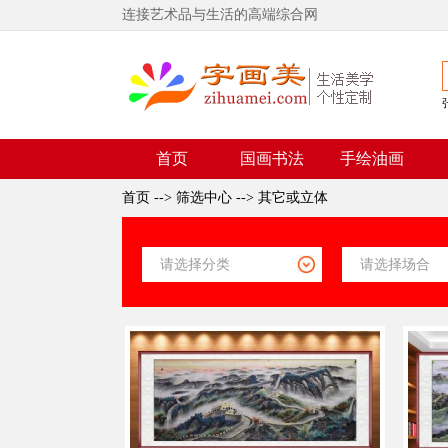
连接艺术品与生活的高端综合网
首页
国画书法
手绘油画
首页
-->
筛选中心
-->
其它或立体