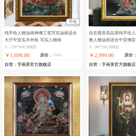
手绘
纯手绘人物油画神佛工笔写实油画适合
自在观音高品质纯手绘人
大厅中堂实木外框
写实人物画
教人物油画适合中堂佛堂
菩萨人物油画
A：130*160CM画芯
A：90*120CM画芯
￥1,699.00
￥2,999.00
原价：
2000
原价
自营
：
字画美官方旗舰店
自营
：
字画美官方旗舰店