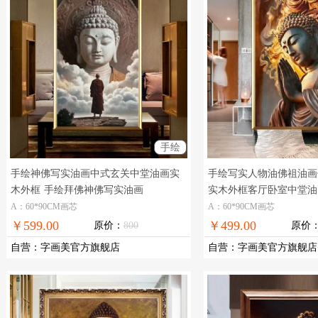
手绘
手绘神佛写实油画中式玄关中堂油画实
手绘写实人物油佛祖油画
木外框
手绘拜佛神佛写实油画
实木外框客厅卧室中堂油
画
A：60*90CM画芯
A：60*90CM画芯
￥599.00
￥499.00
原价：
800
原价
自营
：
字画美官方旗舰店
自营
：
字画美官方旗舰店