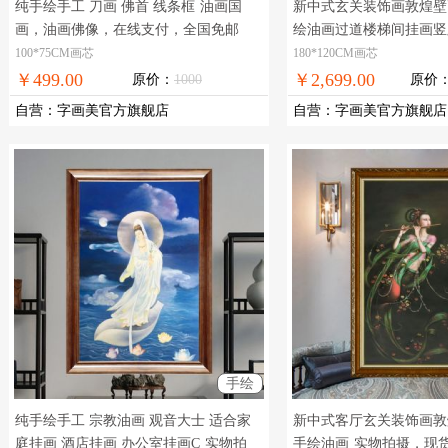
纯手绘手工 刀画 佛首 线条框
油画国
新中式玄关装饰画敦煌壁
画，油画佛像，在线支付，全国免邮
绘油画过道楼梯间挂画竖
现货图片，在线支付，全
100*75CM画芯
180*120CM画芯
￥499.00
￥2,699.00
原价：
1000
原价
自营
：
字画美官方旗舰店
自营
：
字画美官方旗舰店
手绘
纯手绘手工 宗教油画 观音大士 适合家
新中式客厅玄关装饰画敦
庭挂画 酒店挂画 办公室挂画C
实物拍
手绘油画
实物拍摄，现