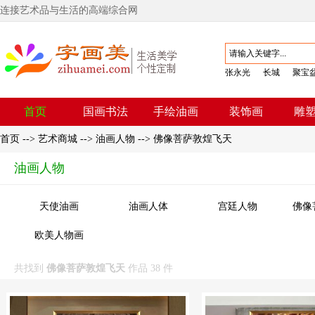
连接艺术品与生活的高端综合网
张永光
长城
聚宝
首页
国画书法
手绘油画
装饰画
雕
首页
-->
艺术商城
-->
油画人物
-->
佛像菩萨敦煌飞天
油画人物
天使油画
油画人体
宫廷人物
佛像
欧美人物画
共找到
佛像菩萨敦煌飞天
作品 38 件