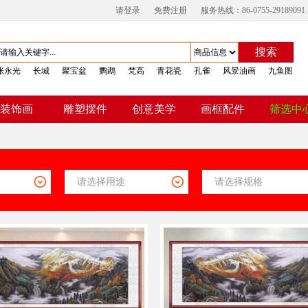
请登录
免费注册
服务热线：86-0755-29189091
搜索
张永光
长城
聚宝盆
鹦鹉
梵高
青花瓷
孔雀
风景油画
九鱼图
装饰画
雕塑摆件
创意美学
画框配件
筛选中