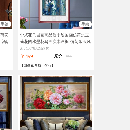
手绘
手绘
玉荷花
中式花鸟国画高品质手绘国画仿黄永玉
合酒店
荷花图水墨花鸟画实木画框
仿黄永玉风
格国画
A：136*68CM画芯
￥499
原价：
800
【
国画花鸟画
---
荷花
】