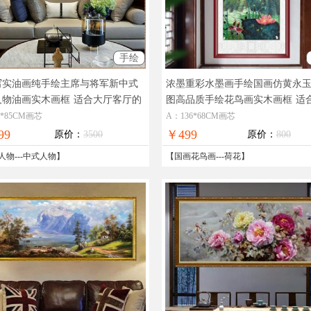
手绘
写实油画纯手绘主席与将军新中式
浓墨重彩水墨画手绘国画仿黄永
人物油画实木画框
适合大厅客厅的
图高品质手绘花鸟画实木画框
适
绘精品收藏人物油画
走廊卧室餐厅国画
0*85CM画芯
A：136*68CM画芯
99
￥499
原价：
3500
原价：
800
人物
---
中式人物
】
【
国画花鸟画
---
荷花
】