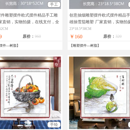
手工
摆件雕塑摆件欧式摆件精品手工雕
创意抽烟雕塑摆件欧式摆件精品
家直销，实物拍摄，在线支付，全
雄抽雪茄雕塑
厂家直销，实物拍
邮
线支付，全国免邮
*52CM
23*18.5*38CM
9
￥160
原价：
960
原价：
320
摆件
---
树脂
】
【
雕塑摆件
---
树脂
】
手绘