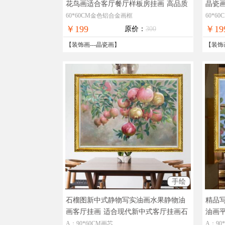
花鸟画适合客厅餐厅样板房挂画
高品质
晶瓷
装饰画晶瓷画
60*60CM金色铝合金画框
60*6
￥199
￥19
原价：
300
【
装饰画
---
晶瓷画
】
【
装饰
手绘
石榴图新中式静物写实油画水果静物油
精品
画客厅挂画
适合现代新中式客厅挂画石
油画
榴油画
水果
A：90*60CM画芯
A：90