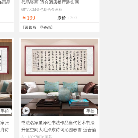
饰画晶
代晶瓷画
适合酒店餐厅装饰画
60*70CM金色铝合金画框
￥199
原价：
300
【
装饰画
---
晶瓷画
】
手绘
手绘
百家张
书法名家董泽柱书法作品当代艺术书法
乐府诗
升值空间大毛泽东诗词沁园春雪
适合酒
店大厅办公室会议室收藏挂画
A：180*70CM画芯