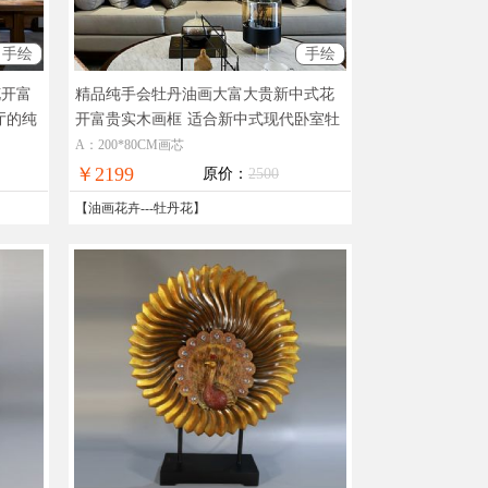
手绘
手绘
花开富
精品纯手会牡丹油画大富大贵新中式花
厅的纯
开富贵实木画框
适合新中式现代卧室牡
丹油画花卉油画
A：200*80CM画芯
￥2199
原价：
2500
【
油画花卉
---
牡丹花
】