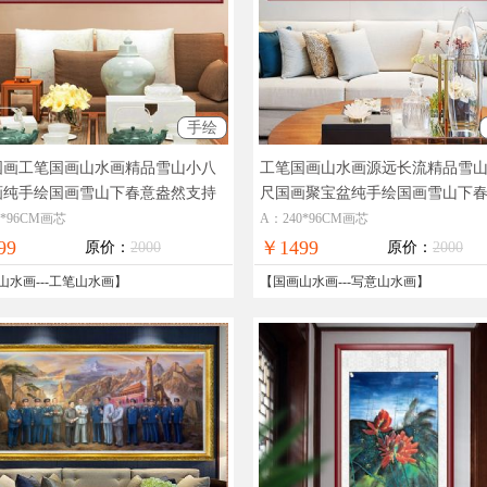
手绘
国画工笔国画山水画精品雪山小八
工笔国画山水画源远长流精品雪
画纯手绘国画雪山下春意盎然支持
尺国画聚宝盆纯手绘国画雪山下
提词
大型实木国画画框手绘国画
然支持个性提词
精品手绘写意山
0*96CM画芯
A：240*96CM画芯
99
￥1499
原价：
2000
原价：
2000
山水画
---
工笔山水画
】
【
国画山水画
---
写意山水画
】