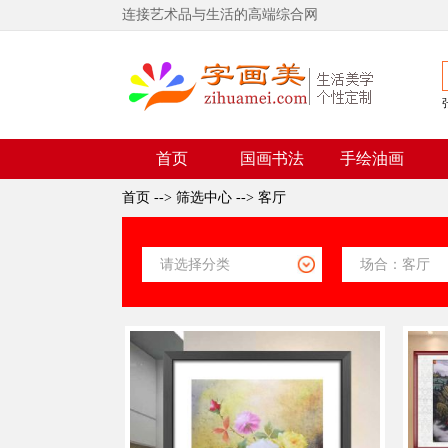
连接艺术品与生活的高端综合网
首页
国画书法
手绘油画
首页
-->
筛选中心
-->
客厅