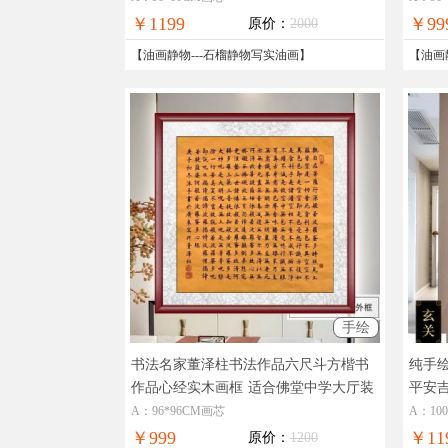
￥1199
￥99
原价：
2000
【
油画静物
---
石榴静物写实油画
】
【
油画
手绘
书法名家董泽柱书法作品六尺斗方楷书
纯手
作品心经实木画框
适合佛堂中学大厅装
平安
饰书法作品
室新
A：96*96CM画芯
A：10
￥999
￥11
原价：
1200