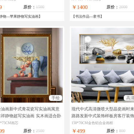
9
￥1400
原价：
1500
原价：
2000
静物
---
苹果静物写实油画
】
【
书法作品
---
隶书
】
手绘
高
绘油画新中式青花瓷写实油画寓意
现代中式高清微喷大型晶瓷画时
吉祥静物超写实油画
实木画适合卧
路路发新中式装饰样板房客厅装
中式油画
合客厅的装饰画
0*75CM画芯
150*70CM金色铝合金画框
99
￥499
原价：
2500
原价：
800