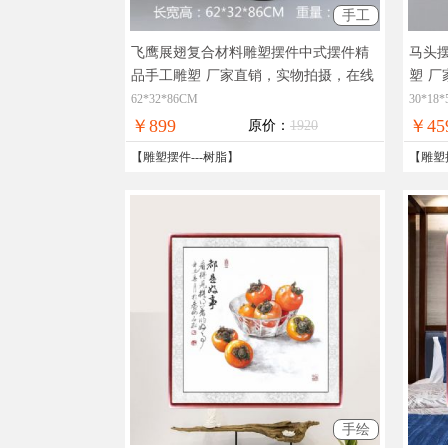
手工
飞鹰展翅复合材料雕塑摆件中式摆件精
马头
品手工雕塑
厂家直销，实物拍摄，在线
塑
厂
支付，全国免邮
国免
62*32*86CM
30*18
￥899
￥45
原价：
1920
【
雕塑摆件
---
树脂
】
【
雕塑
手绘