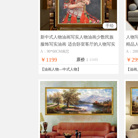
手绘
新中式人物油画写实人物油画少数民族
人物
服饰写实油画
适合卧室客厅的人物写实
精品
油画
纯手
A：90*60CM画芯
A：20
￥1199
￥29
原价：
1500
【
油画人物
---
中式人物
】
【
油画