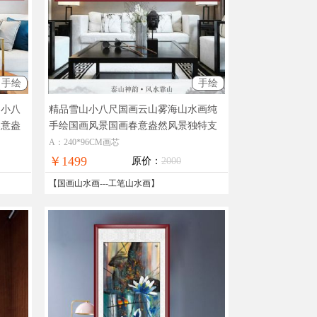
手绘
手绘
山小八
精品雪山小八尺国画云山雾海山水画纯
春意盎
手绘国画风景国画春意盎然风景独特支
水画
持个性提词
实木画框手绘大型国画
A：240*96CM画芯
￥1499
原价：
2000
【
国画山水画
---
工笔山水画
】