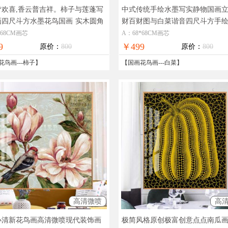
皆欢喜,香云普吉祥。柿子与莲蓬写
中式传统手绘水墨写实静物国画
画四尺斗方水墨花鸟国画
实木圆角
财百财图与白菜谐音四尺斗方手
适合餐厅酒店卧室装饰水墨花鸟画
适合办公室会议室手绘国画实木
*68CM画芯
A：68*68CM画芯
框
9
￥499
原价：
800
原价：
800
花鸟画
---
柿子
】
【
国画花鸟画
---
白菜
】
高清微喷
高
小清新花鸟画高清微喷现代装饰画
极简风格原创极富创意点点南瓜