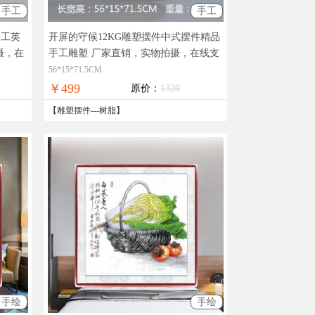
手工
手工
手工英
开屏的守候12KG雕塑摆件中式摆件精品
摄，在
手工雕塑
厂家直销，实物拍摄，在线支
付，全国免邮
56*15*71.5CM
￥499
原价：
1320
【
雕塑摆件
---
树脂
】
手绘
手绘