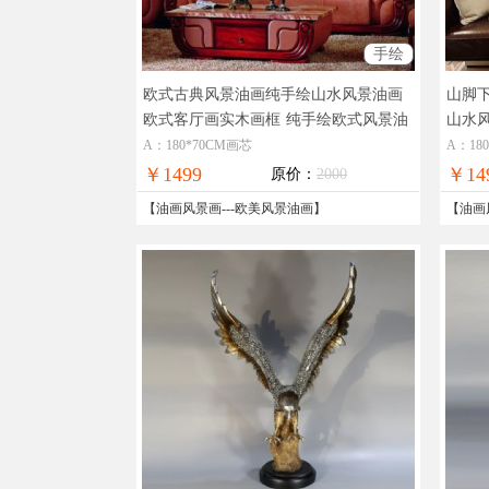
手绘
欧式古典风景油画纯手绘山水风景油画
山脚
欧式客厅画实木画框
纯手绘欧式风景油
山水
画客厅挂画
景油
A：180*70CM画芯
A：18
￥1499
￥14
原价：
2000
【
油画风景画
---
欧美风景油画
】
【
油画