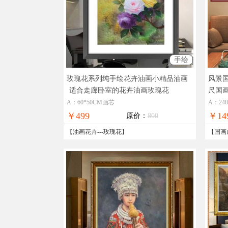
手绘
玫瑰花系列纯手绘花卉油画小精品油画
风景
适合走廊卧室的花卉油画玫瑰花
尺国
个性
A：60*50CM画芯
A：24
￥499
￥14
原价：
800
【
油画花卉
---
玫瑰花
】
【
国画