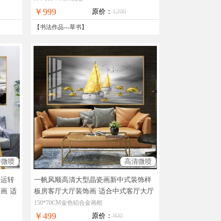
￥999
原价：
1200
【
书法作品
---
草书
】
清微喷
高清微喷
来运转
一帆风顺高清大型晶瓷画新中式装饰样
饰画
适
板房客厅大厅装饰画
适合中式客厅大厅
的装饰画
150*70CM金色铝合金画框
￥499
原价：
800