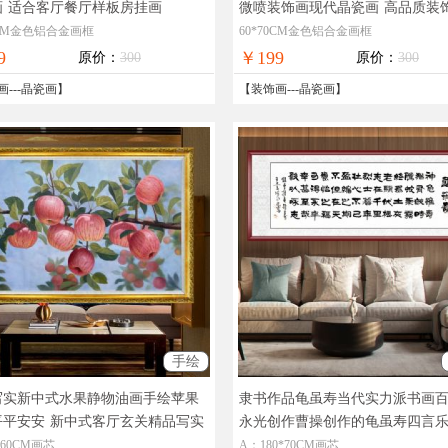
画
适合客厅餐厅样板房挂画
微喷装饰画现代晶瓷画
高品质装
瓷画
0CM金色铝合金画框
60*70CM金色铝合金画框
9
￥199
原价：
300
原价：
300
画
---
晶瓷画
】
【
装饰画
---
晶瓷画
】
手绘
写实新中式水果静物油画手绘苹果
隶书作品龟虽寿当代实力派书画
平平安安
新中式客厅玄关精品写实
永光创作曹操创作的龟虽寿四言
静物油画
名家书法作品收藏价值高
*60CM画芯
A：180*70CM画芯