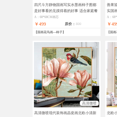
四尺斗方静物国画写实水墨画柿子图都
善果
是好事看的见摸得着的好事
适合家庭餐
实国
厅客厅挂画实木圆角画框
画框
A：68*68CM画芯
A：68
￥499
￥49
原价：
800
【
国画花鸟画
---
柿子
】
【
国画
高清微喷
高清微喷现代装饰画晶瓷画北欧小清新
北欧