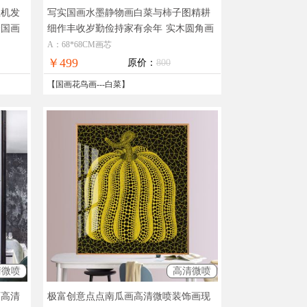
立机发
写实国画水墨静物画白菜与柿子图精耕
绘国画
细作丰收岁勤俭持家有余年
实木圆角画
圆角画
框适合客厅挂画
A：68*68CM画芯
￥499
原价：
800
【
国画花鸟画
---
白菜
】
清微喷
高清微喷
画高清
极富创意点点南瓜画高清微喷装饰画现