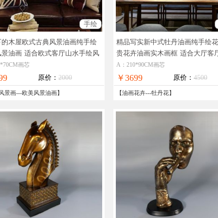
手绘
下的木屋欧式古典风景油画纯手绘
精品写实新中式牡丹油画纯手绘
风景油画
适合欧式客厅山水手绘风
贵花卉油画实木画框
适合大厅客
画实木画框
手绘精品收藏牡丹油画
0*70CM画芯
A：210*90CM画芯
99
￥3699
原价：
2000
原价：
4500
风景画
---
欧美风景油画
】
【
油画花卉
---
牡丹花
】