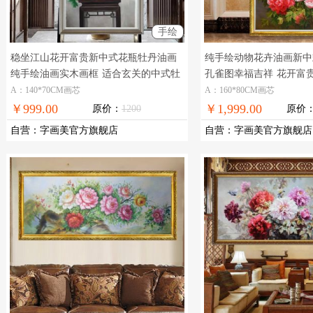
手绘
稳坐江山花开富贵新中式花瓶牡丹油画
纯手绘动物花卉油画新中
纯手绘油画实木画框
适合玄关的中式牡
孔雀图幸福吉祥
花开富
丹花瓶油画
雀油画
A：140*70CM画芯
A：160*80CM画芯
￥999.00
￥1,999.00
原价：
1200
原价
自营
：
字画美官方旗舰店
自营
：
字画美官方旗舰店