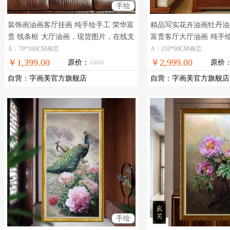
手绘
装饰画油画客厅挂画 纯手绘手工 荣华富
精品写实花卉油画牡丹油
贵 线条框
大厅油画，现货图片，在线支
富贵客厅大厅油画
纯手
付，全国免邮
油画
A：70*180CM画芯
A：210*90CM画芯
￥1,399.00
￥2,999.00
原价：
1900
原价
自营
：
字画美官方旗舰店
自营
：
字画美官方旗舰店
手绘