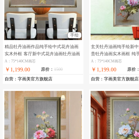
手绘
精品牡丹油画作品纯手绘中式花卉油画
玄关牡丹油画纯手绘新中
实木外框
客厅新中式花卉油画牡丹油画
贵牡丹油画实木画框
纯
作品
画牡丹花油画作品
A：75*140CM画芯
A：75*140CM画芯
￥1,199.00
￥1,199.00
原价：
1500
原价
自营
：
字画美官方旗舰店
自营
：
字画美官方旗舰店