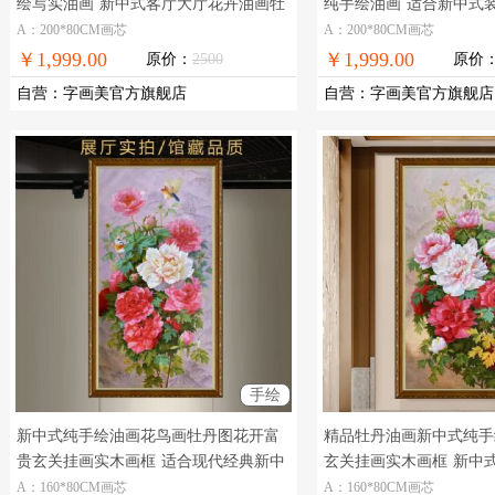
绘写实油画
新中式客厅大厅花卉油画牡
纯手绘油画
适合新中式
丹油画
卉油画
A：200*80CM画芯
A：200*80CM画芯
￥1,999.00
￥1,999.00
原价：
2500
原价
自营
：
字画美官方旗舰店
自营
：
字画美官方旗舰店
手绘
新中式纯手绘油画花鸟画牡丹图花开富
精品牡丹油画新中式纯手
贵玄关挂画实木画框
适合现代经典新中
玄关挂画实木画框
新中
式玄关位置牡丹油画
花鸟油画
A：160*80CM画芯
A：160*80CM画芯