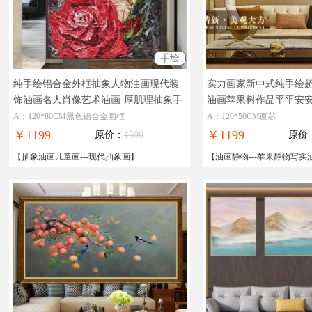
手绘
纯手绘铝合金外框抽象人物油画现代装
实力画家新中式纯手绘
饰油画名人肖像艺术油画
厚肌理抽象手
油画苹果树作品平平安
法原创艺术人物油画
画框
适合现代风格客厅
A：120*80CM黑色铝合金画框
A：120*50CM画芯
￥1199
￥1199
原价：
1500
原价
【
抽象油画儿童画
---
现代抽象画
】
【
油画静物
---
苹果静物写实