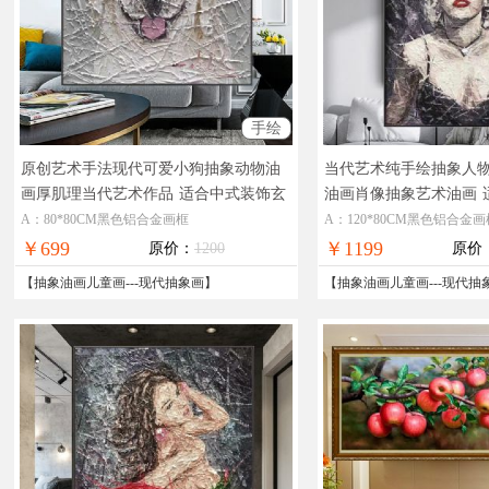
手绘
原创艺术手法现代可爱小狗抽象动物油
当代艺术纯手绘抽象人
画厚肌理当代艺术作品
适合中式装饰玄
油画肖像抽象艺术油画
关动物油画
厅装饰人物油画
A：80*80CM黑色铝合金画框
A：120*80CM黑色铝合金画
￥699
￥1199
原价：
1200
原价
【
抽象油画儿童画
---
现代抽象画
】
【
抽象油画儿童画
---
现代抽