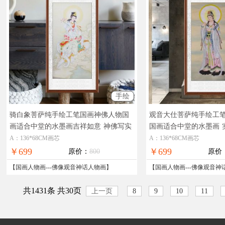
手绘
骑白象菩萨纯手绘工笔国画神佛人物国
观音大仕菩萨纯手绘工
画适合中堂的水墨画吉祥如意
神佛写实
国画适合中堂的水墨画
人物国画工笔画
国画框
A：136*68CM画芯
A：136*68CM画芯
￥699
￥699
原价：
800
原价
【
国画人物画
---
佛像观音神话人物画
】
【
国画人物画
---
佛像观音神
共1431条 共30页
上一页
8
9
10
11