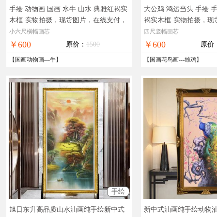
手绘 动物画 国画 水牛 山水 典雅红褐实
大公鸡 鸿运当头 手绘 
木框
实物拍摄，现货图片，在线支付，
褐实木框
实物拍摄，现
全国免邮
付，全国免邮
小六尺横幅画芯
四尺竖幅画芯
￥600
￥600
原价：
1500
原价
【
国画动物画
---
牛
】
【
国画花鸟画
---
雄鸡
】
手绘
旭日东升高品质山水油画纯手绘新中式
新中式油画纯手绘动物