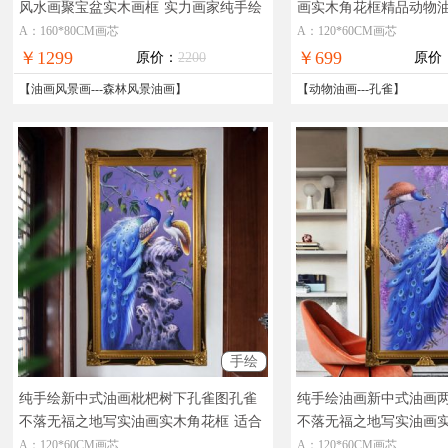
风水画聚宝盆实木画框
实力画家纯手绘
画实木角花框精品动物
新中式玄关油画
饰玄关动物油画
A：160*80CM画芯
A：120*60CM画芯
￥1299
￥699
原价：
2200
原价
【
油画风景画
---
森林风景油画
】
【
动物油画
---
孔雀
】
手绘
纯手绘新中式油画枇杷树下孔雀图孔雀
纯手绘油画新中式油画
不落无福之地写实油画实木角花框
适合
不落无福之地写实油画
玄关卧室的孔雀手绘动物油画
酒店卧室大厅手绘动物
A：120*60CM画芯
A：120*60CM画芯