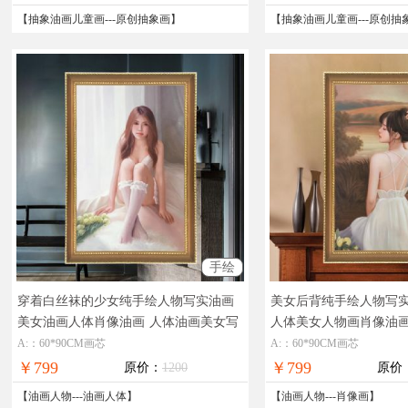
【
抽象油画儿童画
---
原创抽象画
】
【
抽象油画儿童画
---
原创抽
手绘
穿着白丝袜的少女纯手绘人物写实油画
美女后背纯手绘人物写
美女油画人体肖像油画
人体油画美女写
人体美女人物画肖像油
实油画纯手绘油画
写实油画纯手绘油画
A:：60*90CM画芯
A:：60*90CM画芯
￥799
￥799
原价：
1200
原价
【
油画人物
---
油画人体
】
【
油画人物
---
肖像画
】