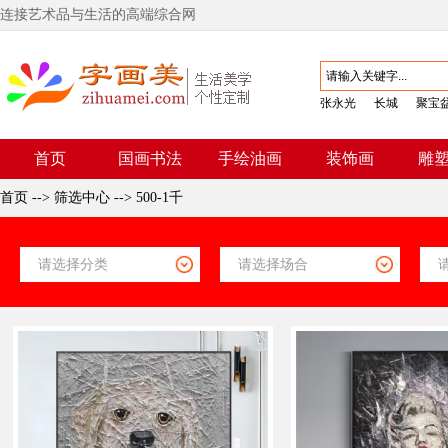
连接艺术品与生活的高端综合网
张永光
长城
聚宝
首页
国画书法
手绘油画
装饰画
雕
首页
-->
筛选中心
-->
500-1千