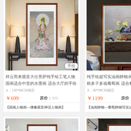
手绘
祥云而来观音大仕菩萨纯手绘工笔人物
纯手绘超写实油画静物
国画适合中堂的水墨画
适合大厅的手绘
框多子多福葡萄画
适合
工笔人物画
超写实静物油画
A：136*68CM画芯
A：60*90CM画芯
￥699
￥1199
原价：
800
原价
【
国画人物画
---
佛像观音神话人物画
】
【
油画静物
---
葡萄静物写实