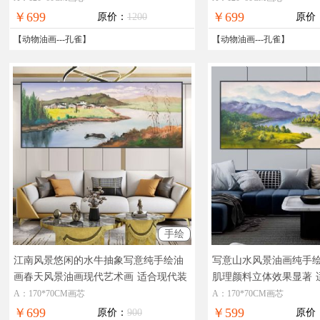
￥699
￥699
原价：
1200
原价
【
动物油画
---
孔雀
】
【
动物油画
---
孔雀
】
手绘
江南风景悠闲的水牛抽象写意纯手绘油
写意山水风景油画纯手
画春天风景油画现代艺术画
适合现代装
肌理颜料立体效果显著
饰酒店大厅客厅油画
风景油画
A：170*70CM画芯
A：170*70CM画芯
￥699
￥599
原价：
900
原价