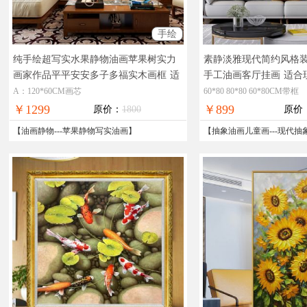
手绘
纯手绘超写实水果静物油画苹果树实力
素静淡雅现代简约风格
画家作品平平安安多子多福实木画框
适
手工油画客厅挂画
适合
合客厅酒店餐厅的精品写实油画
饰油画
A：120*60CM画芯
60*80 80*80 60*80CM带框
￥1299
￥899
原价：
1800
原价
【
油画静物
---
苹果静物写实油画
】
【
抽象油画儿童画
---
现代抽