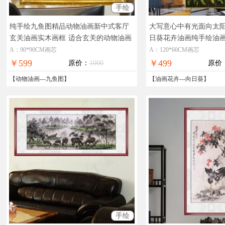
手绘
纯手绘九鱼图精品动物油画新中式客厅
大写意心中有光面向太
玄关油画实木画框
适合玄关的动物油画
日葵花卉油画纯手绘油
中式装饰厚肌理玄关油
A：90*90CM画芯
A：120*60CM画芯
￥599
￥499
原价：
1000
原价
【
动物油画
---
九鱼图
】
【
油画花卉
---
向日葵
】
手绘