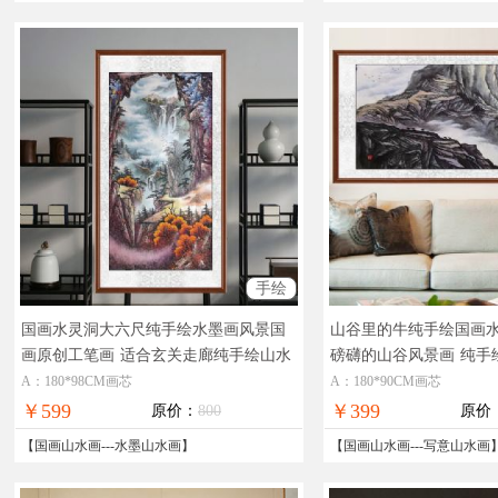
手绘
国画水灵洞大六尺纯手绘水墨画风景国
山谷里的牛纯手绘国画
画原创工笔画
适合玄关走廊纯手绘山水
磅礴的山谷风景画
纯手
画水墨国画
风景国画
A：180*98CM画芯
A：180*90CM画芯
￥599
￥399
原价：
800
原价
【
国画山水画
---
水墨山水画
】
【
国画山水画
---
写意山水画