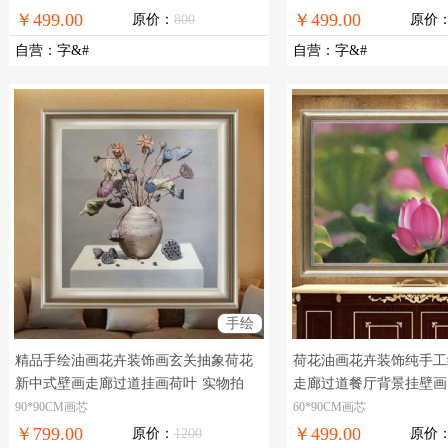
￥499.00
￥499.00
原价：
800
原价
自营
：
字&#
自营
：
字&#
手绘
精品手绘油画花卉装饰画玄关抽象荷花
荷花油画花卉装饰纯手工
新中式壁画走廊过道挂画荷叶
实物拍
走廊过道餐厅背景挂壁画
摄，现货图片，在线支付，全国免邮邮
顺，是男女好合，夫妻恩
90*90CM画芯
60*90CM画芯
￥799.00
￥499.00
原价：
1200
原价