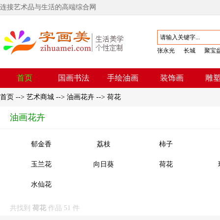
连接艺术品与生活的高端综合网
张永光
长城
聚宝
首页
国画书法
手绘油画
装饰画
雕
首页
-->
艺术商城
-->
油画花卉
-->
荷花
油画花卉
郁金香
荔枝
柿子
玉兰花
向日葵
荷花
水仙花
共找到
荷花
作品 51 件