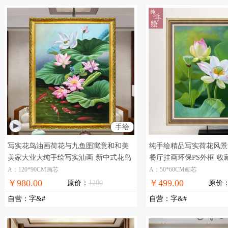
手绘
写实花鸟油画荷花与九鱼图寓意和和美
纯手绘精品写实荷花风景
美家大业大纯手绘写实油画
新中式花鸟
餐厅挂画环保PS外框
收
油画纯手绘写实油画
油画
A：120*90CM画芯
A：50*60CM画芯
￥980.00
￥499.00
原价：
1200
原价
自营
：
字&#
自营
：
字&#