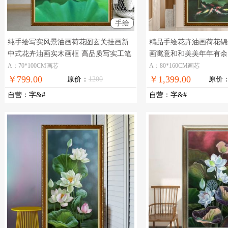
手绘
纯手绘写实风景油画荷花图玄关挂画新
精品手绘花卉油画荷花锦
中式花卉油画实木画框
高品质写实工笔
画寓意和和美美年年有余
手绘荷花油画
卉油画纯手绘荷花锦鲤图
A：70*100CM画芯
A：80*160CM画芯
￥799.00
￥1,399.00
原价：
1200
原价
自营
：
字&#
自营
：
字&#