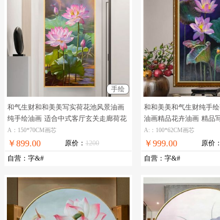
手绘
和气生财和和美美写实荷花池风景油画
和和美美和气生财纯手绘
纯手绘油画
适合中式客厅玄关走廊荷花
油画精品花卉油画
精品
风景油画
油画写实荷花
A：150*70CM画芯
A:：100*62CM画芯
￥899.00
￥999.00
原价：
1200
原价
自营
：
字&#
自营
：
字&#