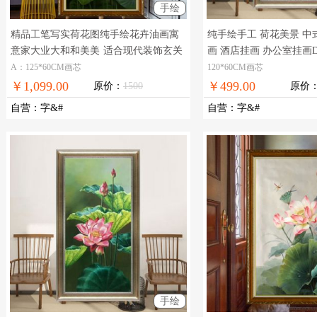
手绘
精品工笔写实荷花图纯手绘花卉油画寓
纯手绘手工 荷花美景 中
意家大业大和和美美
适合现代装饰玄关
画 酒店挂画 办公室挂画
的精品油画
货图片，在线支付，全国
A：125*60CM画芯
120*60CM画芯
￥1,099.00
￥499.00
原价：
1500
原价
自营
：
字&#
自营
：
字&#
手绘