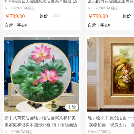
和和美美玄关油画风景油画实木画框
适
玄关的荷花油画莲蓬寓意
合玄关走廊的风景油画
玄关走廊的新中式油画
A：120*60CM画芯
A：120*60CM画芯
￥799.00
￥799.00
原价：
1200
原价
自营
：
字&#
自营
：
字&#
手绘
新中式荷花油画纯手绘油画寓意和和美
纯手绘手工 原创油画 一
美家庭和谐实木圆形外框
纯手绘油画适
实物拍摄，现货图片，
合玄关走廊中式油画
免邮
A：80*80CM画芯
100*48CM画芯