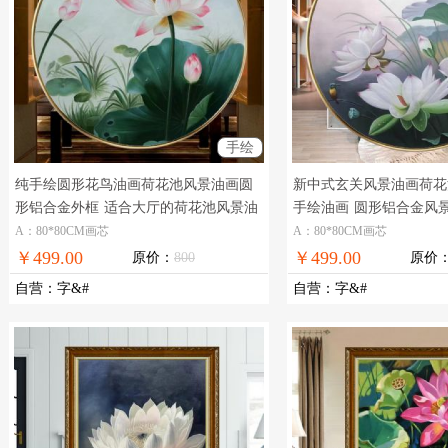
手绘
纯手绘圆形花鸟油画荷花池风景油画圆
新中式玄关风景油画荷花
形铝合金外框
适合大厅的荷花池风景油
手绘油画
圆形铝合金风
画
景油画
A：80*80CM画芯
A：80*80CM画芯
￥499.00
￥499.00
原价：
800
原价
自营
：
字&#
自营
：
字&#