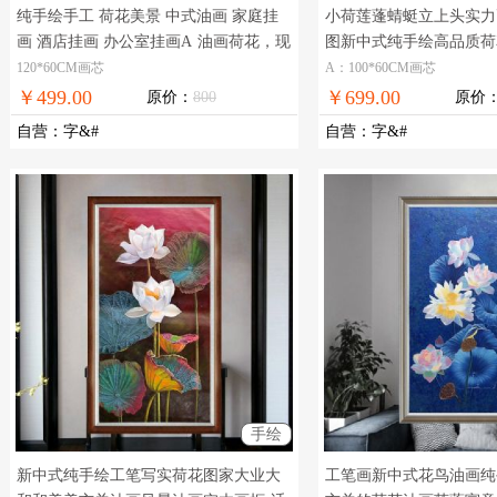
纯手绘手工 荷花美景 中式油画 家庭挂
小荷莲蓬蜻蜓立上头实力
画 酒店挂画 办公室挂画A
油画荷花，现
图新中式纯手绘高品质荷
货图片，在线支付，全国免邮
式装饰客厅玄关花卉油画
120*60CM画芯
A：100*60CM画芯
￥499.00
￥699.00
原价：
800
原价
自营
：
字&#
自营
：
字&#
手绘
新中式纯手绘工笔写实荷花图家大业大
工笔画新中式花鸟油画纯