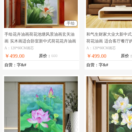
手绘
手绘花卉油画荷花池塘风景油画玄关油
和气生财家大业大新中式
画
实木画适合卧室新中式荷花花卉油画
荷花油画
适合客厅餐厅
A：120*60CM画芯
A：120*60CM画芯
￥499.00
￥499.00
原价：
600
原价
自营
：
字&#
自营
：
字&#