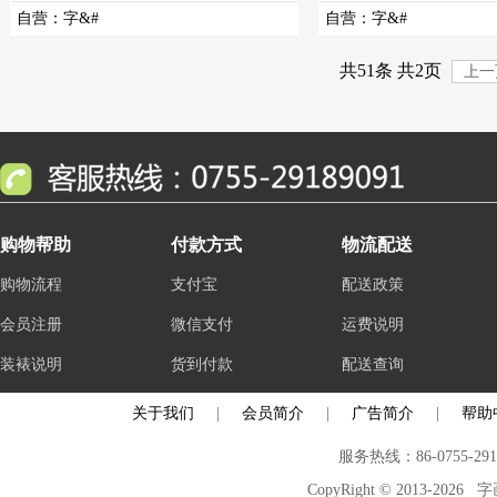
自营
：
字&#
自营
：
字&#
共51条 共2页
上一
购物帮助
付款方式
物流配送
购物流程
支付宝
配送政策
会员注册
微信支付
运费说明
装裱说明
货到付款
配送查询
关于我们
|
会员简介
|
广告简介
|
帮助
服务热线：86-0755-29
CopyRight © 2013-2026