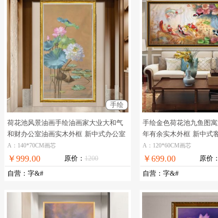
手绘
荷花池风景油画手绘油画家大业大和气
手绘金色荷花池九鱼图寓
和财办公室油画实木外框
新中式办公室
年有余实木外框
新中式
荷花油画
A：140*70CM画芯
A：120*60CM画芯
￥999.00
￥699.00
原价：
1200
原价
自营
：
字&#
自营
：
字&#