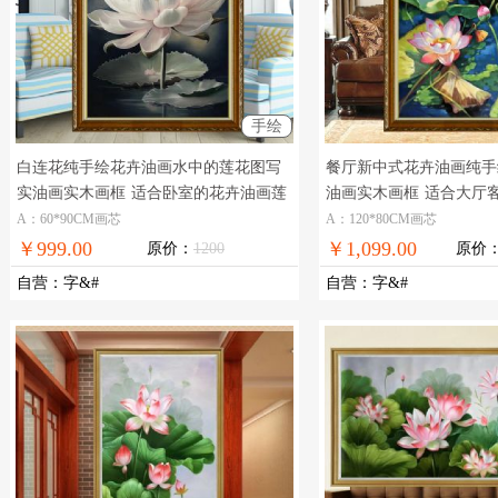
手绘
白连花纯手绘花卉油画水中的莲花图写
餐厅新中式花卉油画纯手
实油画实木画框
适合卧室的花卉油画莲
油画实木画框
适合大厅
花图
油画
A：60*90CM画芯
A：120*80CM画芯
￥999.00
￥1,099.00
原价：
1200
原价
自营
：
字&#
自营
：
字&#