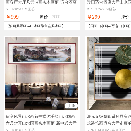
画客厅大厅风景油画实木画框
适合酒店
景画适合酒店大厅山水
大厅办公室的风景油画
手绘酒店大厅山水画
A：180*70CM画芯
A：180*48CM画芯
￥999
￥299
原价：
2000
原价
【
油画风景画
---
山水画聚宝盆风水画
】
【
国画山水画
---
写意山水画
手绘
写意风景山水画新中式纯手绘山水国画
混元无级阴阳系列晶瓷
六尺对开山水国画实木画框
新中式大厅
式装饰画适合大厅走廊
山水画
装饰画
A：180*48CM画芯
60*60CM金色铝合金画框