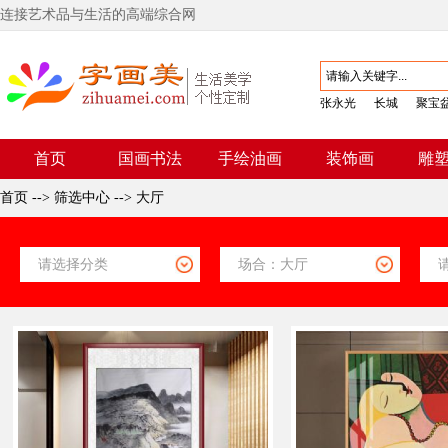
连接艺术品与生活的高端综合网
张永光
长城
聚宝
首页
国画书法
手绘油画
装饰画
雕
首页
-->
筛选中心
-->
大厅