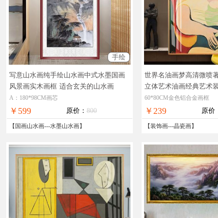
手绘
写意山水画纯手绘山水画中式水墨国画
世界名油画梦高清微喷
风景画实木画框
适合玄关的山水画
立体艺术油画经典艺术
索装饰画
A：180*98CM画芯
60*80CM金色铝合金画框
￥599
￥239
原价：
800
原价
【
国画山水画
---
水墨山水画
】
【
装饰画
---
晶瓷画
】