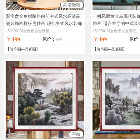
高清微喷
聚宝盆金鱼树路路向前中式风水高清晶
一帆风顺黄金岛现代装
瓷装饰画样板房挂画
现代中式风水装饰
饰画
适合客厅的中式装
画
150*70CM金色铝合金画框
150*70CM金色铝合金画框
￥499
￥499
原价：
800
原价
【
装饰画
---
晶瓷画
】
【
装饰画
---
晶瓷画
】
手绘