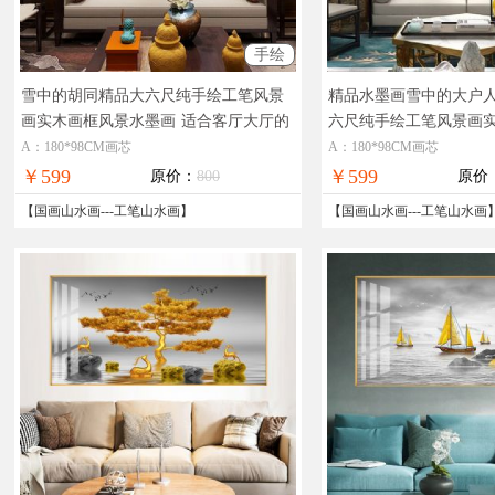
手绘
雪中的胡同精品大六尺纯手绘工笔风景
精品水墨画雪中的大户
画实木画框风景水墨画
适合客厅大厅的
六尺纯手绘工笔风景画
装饰水墨画
厅的工笔风景画
A：180*98CM画芯
A：180*98CM画芯
￥599
￥599
原价：
800
原价
【
国画山水画
---
工笔山水画
】
【
国画山水画
---
工笔山水画