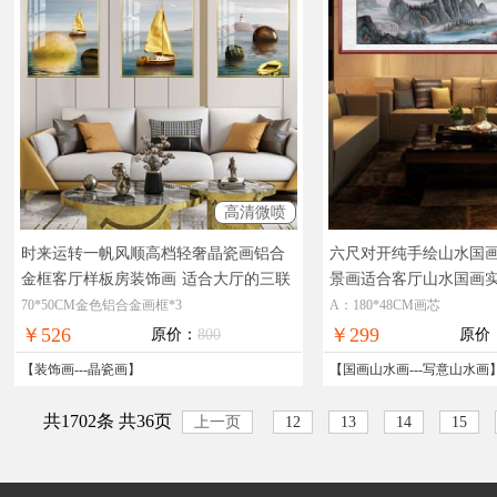
高清微喷
时来运转一帆风顺高档轻奢晶瓷画铝合
六尺对开纯手绘山水国
金框客厅样板房装饰画
适合大厅的三联
景画适合客厅山水国画
画装饰画
手绘山水国画
70*50CM金色铝合金画框*3
A：180*48CM画芯
￥526
￥299
原价：
800
原价
【
装饰画
---
晶瓷画
】
【
国画山水画
---
写意山水画
共1702条 共36页
上一页
12
13
14
15