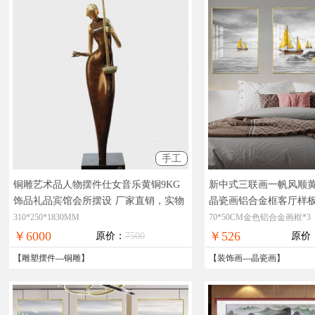
手工
铜雕艺术品人物摆件仕女音乐黄铜9KG
新中式三联画一帆风顺
饰品礼品宾馆会所摆设
厂家直销，实物
晶瓷画铝合金框客厅样
拍摄，在线支付，全国免邮
酒店大厅的装饰画
310*250*1830MM
70*50CM金色铝合金画框*3
￥6000
￥526
原价：
7500
原价
【
雕塑摆件
---
铜雕
】
【
装饰画
---
晶瓷画
】