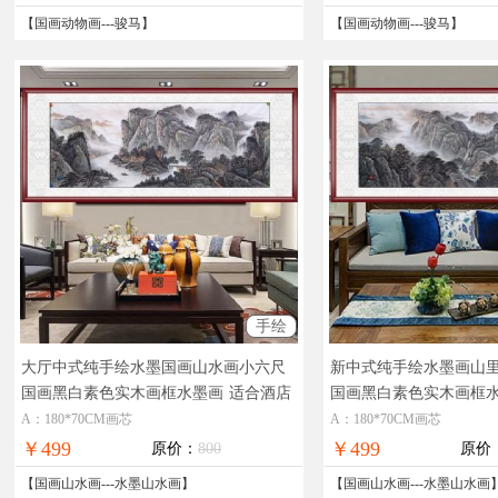
【
国画动物画
---
骏马
】
【
国画动物画
---
骏马
】
手绘
大厅中式纯手绘水墨国画山水画小六尺
新中式纯手绘水墨画山
国画黑白素色实木画框水墨画
适合酒店
国画黑白素色实木画框
客厅的水墨画
画适合中式大厅挂画
A：180*70CM画芯
A：180*70CM画芯
￥499
￥499
原价：
800
原价
【
国画山水画
---
水墨山水画
】
【
国画山水画
---
水墨山水画