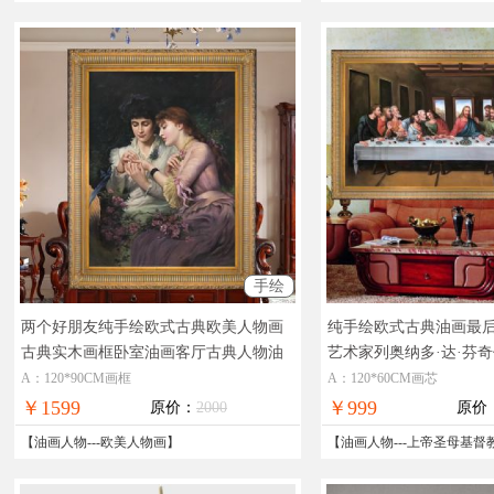
手绘
两个好朋友纯手绘欧式古典欧美人物画
纯手绘欧式古典油画最
古典实木画框卧室油画客厅古典人物油
艺术家列奥纳多·达·芬
画
古典纯手绘人物油画
框
经典油画人物油画适
A：120*90CM画框
A：120*60CM画芯
￥1599
￥999
原价：
2000
原价
【
油画人物
---
欧美人物画
】
【
油画人物
---
上帝圣母基督