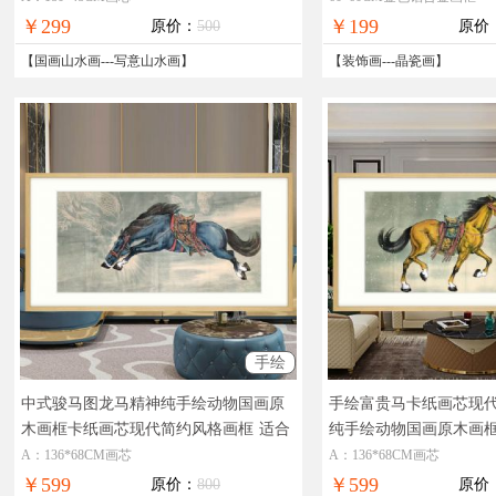
￥299
￥199
原价：
500
原价
【
国画山水画
---
写意山水画
】
【
装饰画
---
晶瓷画
】
手绘
中式骏马图龙马精神纯手绘动物国画原
手绘富贵马卡纸画芯现
木画框卡纸画芯现代简约风格画框
适合
纯手绘动物国画原木画
大厅的动物国画
物国画
A：136*68CM画芯
A：136*68CM画芯
￥599
￥599
原价：
800
原价