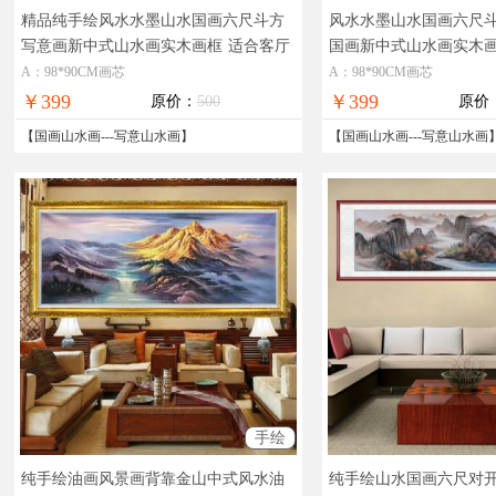
精品纯手绘风水水墨山水国画六尺斗方
风水水墨山水国画六尺
写意画新中式山水画实木画框
适合客厅
国画新中式山水画实木
的山水画
帆风顺山水画
A：98*90CM画芯
A：98*90CM画芯
￥399
￥399
原价：
500
原价
【
国画山水画
---
写意山水画
】
【
国画山水画
---
写意山水画
手绘
纯手绘油画风景画背靠金山中式风水油
纯手绘山水国画六尺对