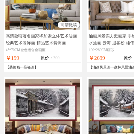
高清微喷
高清微喷著名画家毕加索立体艺术油画
油画风景实力派画家 手绘
经典艺术装饰画
精品艺术装饰画
水油画 云海 迎客松 雄
实物拍摄，现货图片，
45*70CM金色铝合金画框
100*260CM画芯
免邮
￥199
￥2699
原价：
300
原价
【
装饰画
---
晶瓷画
】
【
油画风景画
---
森林风景油