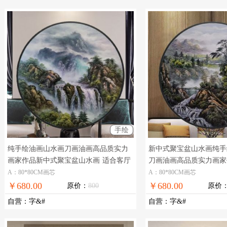
手绘
纯手绘油画山水画刀画油画高品质实力
新中式聚宝盆山水画纯手
画家作品新中式聚宝盆山水画
适合客厅
刀画油画高品质实力画家
玄关的风水山水画油画
玄关的风水山水画油画
A：80*80CM画芯
A：80*80CM画芯
￥680.00
￥680.00
原价：
800
原价
自营
：
字&#
自营
：
字&#