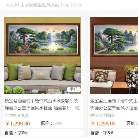
共找到
山水画聚宝盆风水画
作品 116 件
手绘
聚宝盆油画纯手绘中式山水风景客厅装
聚宝盆油画纯手绘中式山
饰画办公室壁画风水挂画
油画客厅，现
饰画办公室壁画风水挂画
货图片，在线支付，全国免邮
货图片，在线支付，全国
80*200CM画芯
80*200CM画芯
￥1,299.00
￥1,299.00
原价：
2000
原价
自营
：
字&#
自营
：
字&#