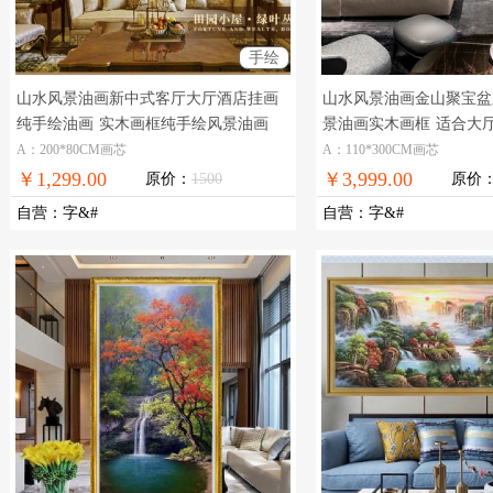
手绘
山水风景油画新中式客厅大厅酒店挂画
山水风景油画金山聚宝盆
纯手绘油画
实木画框纯手绘风景油画
景油画实木画框
适合大
景聚宝盆油画
A：200*80CM画芯
A：110*300CM画芯
￥1,299.00
￥3,999.00
原价：
1500
原价
自营
：
字&#
自营
：
字&#