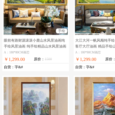
手绘
眼前有路财源滚滚小鹿山水风景油画纯
大江大河一帆风顺纯手绘
手绘风景油画
纯手绘精品山水风景油画
客厅大厅油画
精品手绘
A：180*80CM画芯
A：180*80CM画芯
￥1,299.00
￥1,299.00
原价：
1500
原价
自营
：
字&#
自营
：
字&#