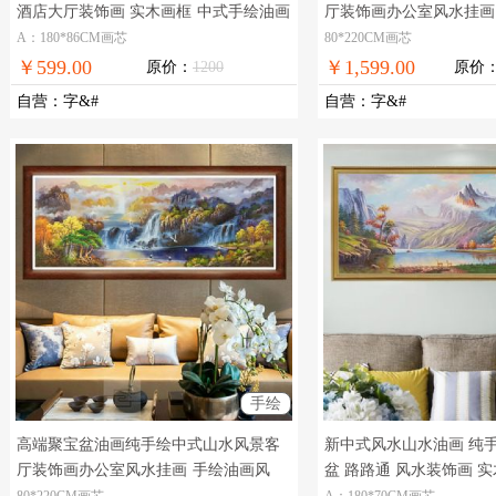
酒店大厅装饰画 实木画框
中式手绘油画
厅装饰画办公室风水挂画
客厅，在线支付，全国免邮
发，现货图片，在线支付
A：180*86CM画芯
80*220CM画芯
￥599.00
￥1,599.00
原价：
1200
原价
自营
：
字&#
自营
：
字&#
手绘
高端聚宝盆油画纯手绘中式山水风景客
新中式风水山水油画 纯
厅装饰画办公室风水挂画
手绘油画风
盆 路路通 风水装饰画 
景，现货图片，在线支付，全国免邮
式装饰客厅风景油画
80*220CM画芯
A：180*70CM画芯