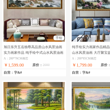
手绘
旭日东升五岳独尊高品质山水风景油画
纯手绘实力画家作品精品
实力画家作品
纯手绘中式山水风景油画
山水风景油画
大厅聚宝
山水画
A：200*76CM画芯
A：200*85CM画芯
￥1,599.00
￥1,799.00
原价：
2000
原价
自营
：
字&#
自营
：
字&#