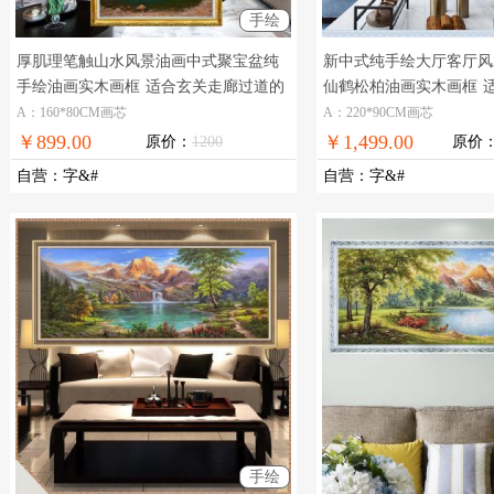
手绘
厚肌理笔触山水风景油画中式聚宝盆纯
新中式纯手绘大厅客厅风
手绘油画实木画框
适合玄关走廊过道的
仙鹤松柏油画实木画框
山水风景油画
景墙大幅新中式风景油画
A：160*80CM画芯
A：220*90CM画芯
￥899.00
￥1,499.00
原价：
1200
原价
自营
：
字&#
自营
：
字&#
手绘