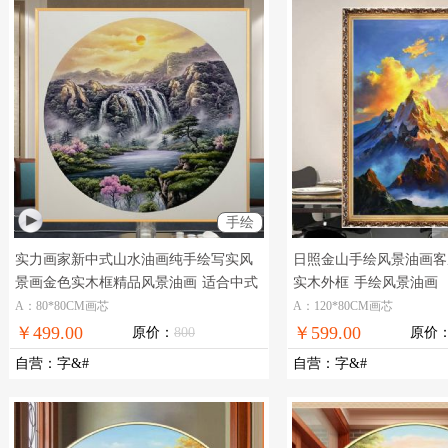
手绘
实力画家新中式山水油画纯手绘写实风
日照金山手绘风景油画客
景画金色实木框精品风景油画
适合中式
实木外框
手绘风景油画
装饰客厅玄关风景油画
A：80*80CM画芯
A：120*80CM画芯
￥499.00
￥599.00
原价：
800
原价
自营
：
字&#
自营
：
字&#