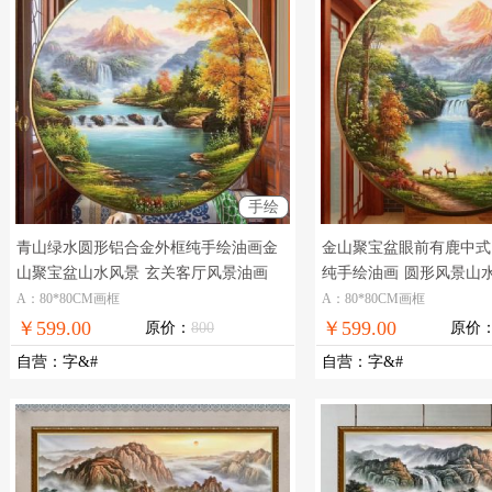
手绘
青山绿水圆形铝合金外框纯手绘油画金
金山聚宝盆眼前有鹿中式
山聚宝盆山水风景
玄关客厅风景油画
纯手绘油画
圆形风景山
A：80*80CM画框
A：80*80CM画框
￥599.00
￥599.00
原价：
800
原价
自营
：
字&#
自营
：
字&#