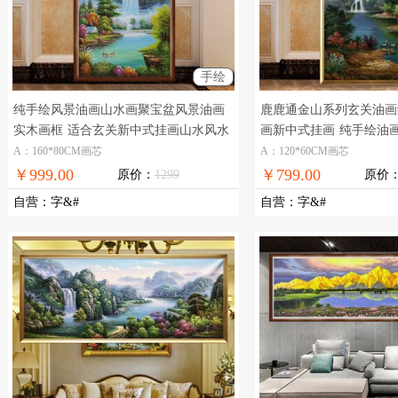
手绘
纯手绘风景油画山水画聚宝盆风景油画
鹿鹿通金山系列玄关油画
实木画框
适合玄关新中式挂画山水风水
画新中式挂画
纯手绘油
油画
画
A：160*80CM画芯
A：120*60CM画芯
￥999.00
￥799.00
原价：
1299
原价
自营
：
字&#
自营
：
字&#