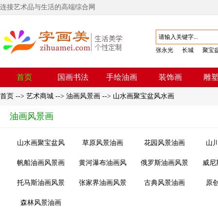
连接艺术品与生活的高端综合网
张永光
长城
聚宝
首页
国画书法
手绘油画
装饰画
雕
首页
-->
艺术商城
-->
油画风景画
-->
山水画聚宝盆风水画
油画风景画
山水画聚宝盆风
草原风景油画
花园风景油画
山
水画
帆船油画风景画
黄河瀑布油画风
俄罗斯油画风景
威尼
景画
画
托马斯油画风景
张家界油画风景
古典风景油画
原
画
画
森林风景油画