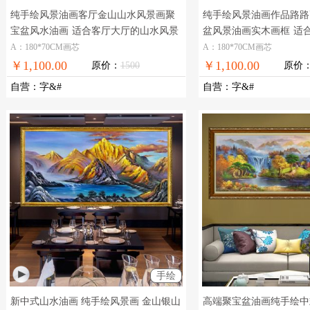
纯手绘风景油画客厅金山山水风景画聚
纯手绘风景油画作品路路
宝盆风水油画
适合客厅大厅的山水风景
盆风景油画实木画框
适
油画
景油画
A：180*70CM画芯
A：180*70CM画芯
￥1,100.00
￥1,100.00
原价：
1500
原价
自营
：
字&#
自营
：
字&#
手绘
新中式山水油画 纯手绘风景画 金山银山
高端聚宝盆油画纯手绘中