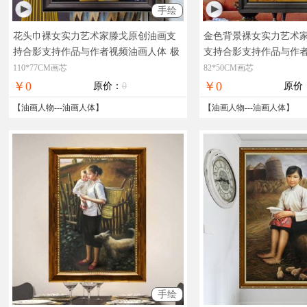
手绘
花头巾裸女实力艺术家滕戈原创油画支
金色背景裸女实力艺术
持合影支持作品与作者视频油画人体
极
支持合影支持作品与作
具艺术价值，收藏价值，在线支付，全
极具艺术价值，收藏价
110*77CM画芯
82*50CM画芯
国免邮
全国免邮
￥0
￥0
原价：
0
原价
【
油画人物
---
油画人体
】
【
油画人物
---
油画人体
】
手绘