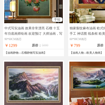
手绘
中式写实油画 效果非常漂亮 石榴 十五
独家裂纹麻布油画 欧式
年功底画师绘画 欢迎预订
大师油画，写
手工 神话图 线条框 欧
实油画，目前只接受预订
物，现货图片，在线支
90*60CM画芯
60*90CM画芯
￥1299
￥799
原价：
5000
原价
【
油画静物
---
石榴静物写实油画
】
【
油画人物
---
欧美人物画
】