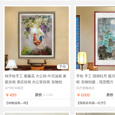
手绘
纯手绘手工 紫藤花 大公鸡 中式油画 家
手绘 手工 国画牡丹 圆
庭挂画 酒店挂画 办公室挂画
实物拍
框
实物拍摄，现货图片
摄，现货图片，在线支付，全国免邮
国免邮
45*60CM画芯
四尺竖幅画芯
￥499
￥6000
原价：
1500
原价
【
动物油画
---
鸡
】
【
国画花鸟画
---
牡丹
】