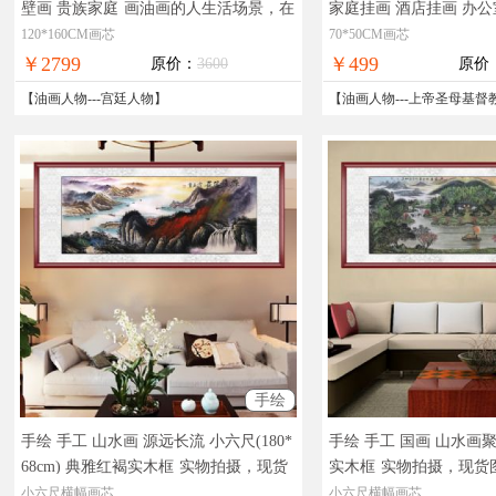
壁画 贵族家庭
画油画的人生活场景，在
家庭挂画 酒店挂画 办
线支付，全国免邮
画，现货图片，在线支
120*160CM画芯
70*50CM画芯
￥2799
￥499
原价：
3600
原价
【
油画人物
---
宫廷人物
】
【
油画人物
---
上帝圣母基督
手绘
手绘 手工 山水画 源远长流 小六尺(180*
手绘 手工 国画 山水画
68cm) 典雅红褐实木框
实物拍摄，现货
实木框
实物拍摄，现货
图片，在线支付，全国免邮
付，全国免邮
小六尺横幅画芯
小六尺横幅画芯