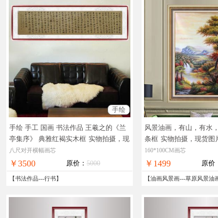
手绘
手绘 手工 国画 书法作品 王羲之的《兰
风景油画，有山，有水，
亭集序》 典雅红褐实木框
实物拍摄，现
条框
实物拍摄，现货图
货图片，在线支付，全国免邮
全国免邮
八尺对开横幅画芯
160*100CM画芯
￥3500
￥1499
原价：
5000
原价
【
书法作品
---
行书
】
【
油画风景画
---
草原风景油