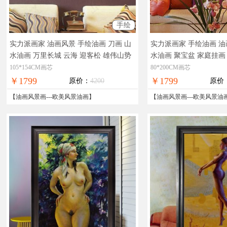
手绘
实力派画家 油画风景 手绘油画 刀画 山
实力派画家 手绘油画 油
水油画 万里长城 云海 迎客松 雄伟山势
水油画 聚宝盆 家庭挂画
家庭挂画 企业挂画
写实油画风景，现货
店挂画
实物拍摄，现货
105*154CM画芯
80*200CM画芯
图片，在线支付，全国免邮
付，全国免邮
￥1799
￥1799
原价：
4200
原价
【
油画风景画
---
欧美风景油画
】
【
油画风景画
---
欧美风景油