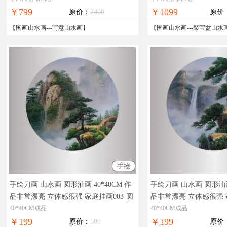
￥799
￥1099
原价：
2400
原价
【
国画山水画
---
写意山水画
】
【
国画山水画
---
聚宝盆山水
手绘
手绘刀画 山水画 圆形油画 40*40CM 作
手绘刀画 山水画 圆形油画 
品非常漂亮 立体感很强 家庭挂画003
圆
品非常漂亮 立体感很强 
形油画，实物拍摄，现货图片，在线支
物拍摄，现货图片，在
40*40CM成品
40*40CM成品
付，全国免邮
邮
￥199
￥199
原价：
500
原价