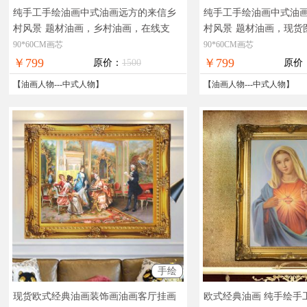
纯手工手绘油画中式油画远方的来信乡
纯手工手绘油画中式油
村风景
题材油画，乡村油画，在线支
村风景
题材油画，现货
付，全国免邮
春，全国免邮
90*60CM画芯
90*60CM画芯
￥799
￥799
原价：
1500
原价
【
油画人物
---
中式人物
】
【
油画人物
---
中式人物
】
手绘
现货欧式经典油画装饰画油画客厅挂画
欧式经典油画 纯手绘手工