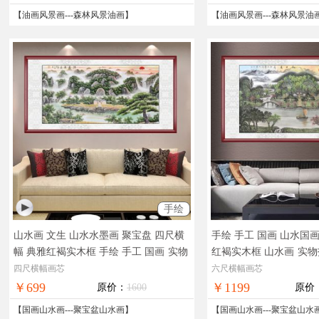
【
油画风景画
---
森林风景油画
】
【
油画风景画
---
森林风景油
手绘
山水画 文生 山水水墨画 聚宝盘 四尺横
手绘 手工 国画 山水国
幅 典雅红褐实木框 手绘 手工 国画
实物
红褐实木框 山水画
实物
拍摄，现货图片，在线支付，全国免邮
片，在线支付，全国免
四尺横幅画芯
六尺横幅画芯
￥699
￥1199
原价：
1600
原价
【
国画山水画
---
聚宝盆山水画
】
【
国画山水画
---
聚宝盆山水