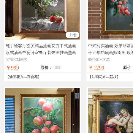
手绘
纯手绘客厅玄关精品油画花卉中式油画
中式写实油画 效果非常
欧式油画书房卧室餐厅装饰画挂画壁画
十五年功底画师绘画 欢
实物拍摄，现货图片，在线支付，全国
油画，目前只接受预订
90*60CM画芯
90*60CM画芯
免邮
￥999
￥1299
原价：
1800
原价
【
油画花卉
---
百合花
】
【
油画花卉
---
荔枝
】