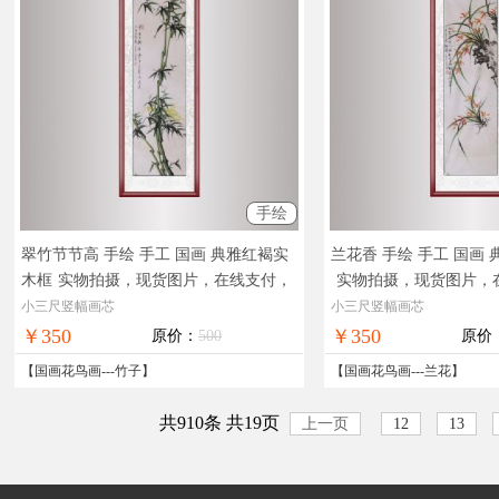
手绘
翠竹节节高 手绘 手工 国画 典雅红褐实
兰花香 手绘 手工 国画
木框
实物拍摄，现货图片，在线支付，
实物拍摄，现货图片，
全国免邮
免邮
小三尺竖幅画芯
小三尺竖幅画芯
￥350
￥350
原价：
500
原价
【
国画花鸟画
---
竹子
】
【
国画花鸟画
---
兰花
】
共910条 共19页
上一页
12
13