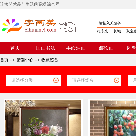
连接艺术品与生活的高端综合网
张永光
长城
聚宝
首页
国画书法
手绘油画
装饰画
雕
首页
-->
筛选中心
-->
收藏鉴赏