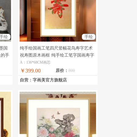
手绘
手绘
墨国
纯手绘国画工笔四尺竖幅花鸟寿字艺术
人的手
祝寿图原木画框
纯手绘工笔字国画寿字
图
A：136*68CM画芯
￥399.00
原价：
800
自营
：
字画美官方旗舰店