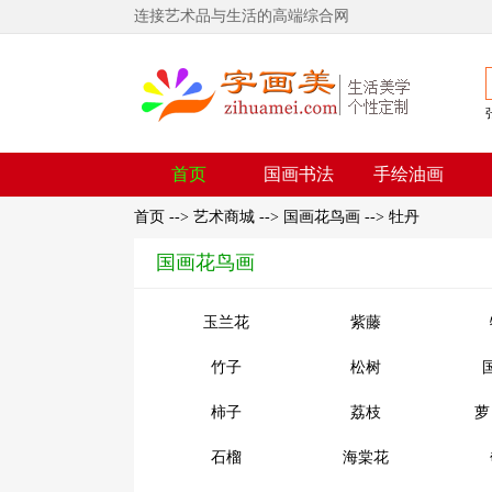
连接艺术品与生活的高端综合网
首页
国画书法
手绘油画
首页
-->
艺术商城
-->
国画花鸟画
-->
牡丹
国画花鸟画
玉兰花
紫藤
竹子
松树
柿子
荔枝
萝
石榴
海棠花