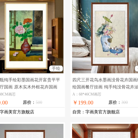
手绘
瓶纯手绘彩墨国画花开富贵平平
四尺三开花鸟水墨画没骨花卉国画
厅国画
原木实木外框花卉国画
绘国画餐厅挂画
纯手纯没骨花卉
48CM画芯
A：68*46CM画芯
.00
￥199.00
原价：
500
原价：
300
字画美官方旗舰店
自营
：
字画美官方旗舰店