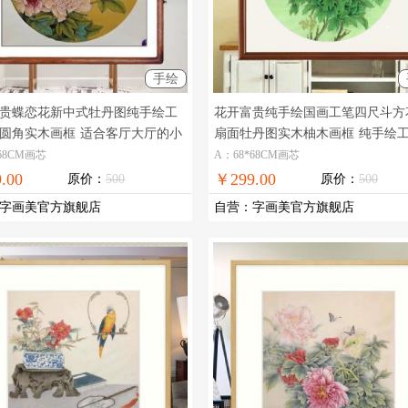
手绘
贵蝶恋花新中式牡丹图纯手绘工
花开富贵纯手绘国画工笔四尺斗方
圆角实木画框
适合客厅大厅的小
扇面牡丹图实木柚木画框
纯手绘
国画牡丹图
画
68CM画芯
A：68*68CM画芯
.00
￥299.00
原价：
500
原价：
500
字画美官方旗舰店
自营
：
字画美官方旗舰店