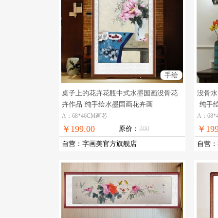
手绘
桌子上的花卉花瓶中式水墨国画没骨花
没骨水
卉作品
纯手绘水墨国画花卉画
纯手
A：68*46CM画芯
A：68*
￥199.00
￥199
原价：
300
自营
：
字画美官方旗舰店
自营
：