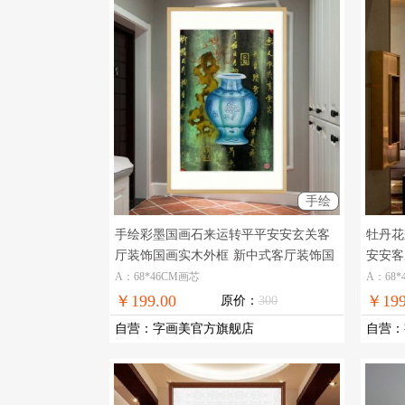
手绘
手绘彩墨国画石来运转平平安安玄关客
牡丹花
厅装饰国画实木外框
新中式客厅装饰国
安安客
画
A：68*46CM画芯
A：68*
￥199.00
￥199
原价：
300
自营
：
字画美官方旗舰店
自营
：