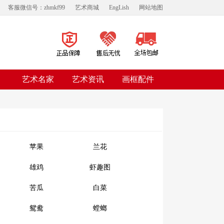
客服微信号：zhmkf99
艺术商城
EngLish
网站地图
艺术名家
艺术资讯
画框配件
苹果
兰花
雄鸡
虾趣图
苦瓜
白菜
鸳鸯
螳螂