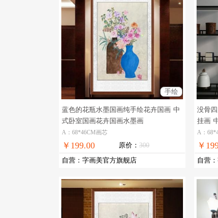
手绘
蓝色的花瓶水墨国画纯手绘花卉国画
中
没骨四
式卧室国画花卉国画水墨画
挂画
A：68*46CM画芯
A：68*
￥199.00
￥199
原价：
300
自营
：
字画美官方旗舰店
自营
：