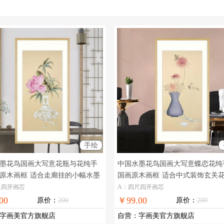
手绘
墨花鸟国画大写意花瓶与花纯手
中国水墨花鸟国画大写意蝶恋花纯
原木画框
适合走廊挂的小幅水墨
国画原木画框
适合中式装饰玄关
画
画
尺四开画芯
A：四尺四开画芯
00
￥99.00
原价：
200
原价：
200
字画美官方旗舰店
自营
：
字画美官方旗舰店