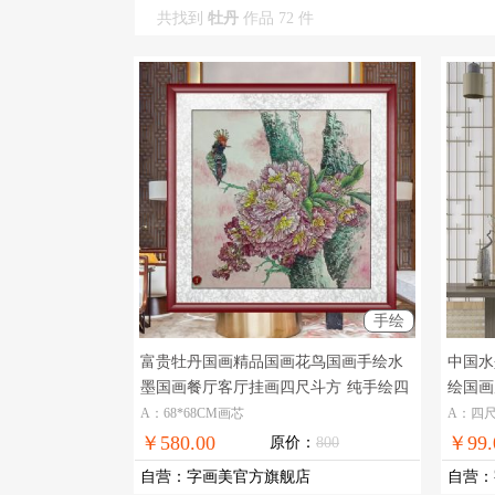
共找到
牡丹
作品 72 件
手绘
富贵牡丹国画精品国画花鸟国画手绘水
中国水
墨国画餐厅客厅挂画四尺斗方
纯手绘四
绘国画
尺斗方花鸟画
花鸟国
A：68*68CM画芯
A：四
￥580.00
￥99.
原价：
800
自营
：
字画美官方旗舰店
自营
：