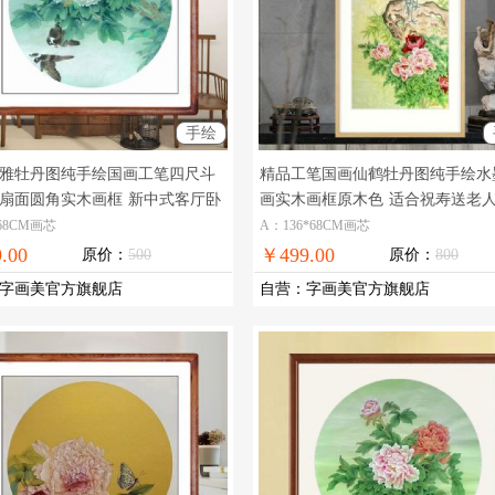
手绘
雅牡丹图纯手绘国画工笔四尺斗
精品工笔国画仙鹤牡丹图纯手绘水
扇面圆角实木画框
新中式客厅卧
画实木画框原木色
适合祝寿送老
工笔牡丹国画
绘国画
68CM画芯
A：136*68CM画芯
.00
￥499.00
原价：
500
原价：
800
字画美官方旗舰店
自营
：
字画美官方旗舰店