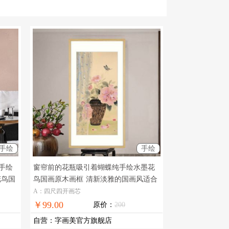
手绘
手绘
手绘
窗帘前的花瓶吸引着蝴蝶纯手绘水墨花
花鸟国
鸟国画原木画框
清新淡雅的国画风适合
卧室的花鸟水墨国画
A：四尺四开画芯
￥99.00
原价：
200
自营
：
字画美官方旗舰店