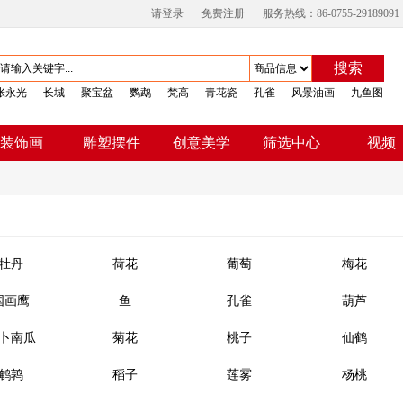
请登录
免费注册
服务热线：86-0755-29189091
搜索
张永光
长城
聚宝盆
鹦鹉
梵高
青花瓷
孔雀
风景油画
九鱼图
视频
装饰画
雕塑摆件
创意美学
筛选中心
牡丹
荷花
葡萄
梅花
国画鹰
鱼
孔雀
葫芦
卜南瓜
菊花
桃子
仙鹤
鹌鹑
稻子
莲雾
杨桃