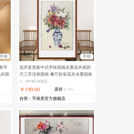
手绘
手绘
骨手
花开富贵新中式手绘国画水墨花卉画四
花卉国
尺三开没骨国画
餐厅卧室花卉水墨国画
A：68*46CM画芯
￥199.00
原价：
300
自营
：
字画美官方旗舰店