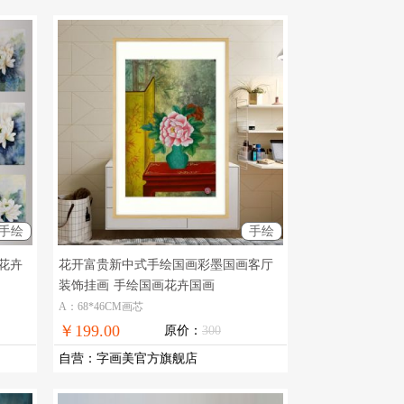
手绘
手绘
花卉
花开富贵新中式手绘国画彩墨国画客厅
装饰挂画
手绘国画花卉国画
A：68*46CM画芯
￥199.00
原价：
300
自营
：
字画美官方旗舰店