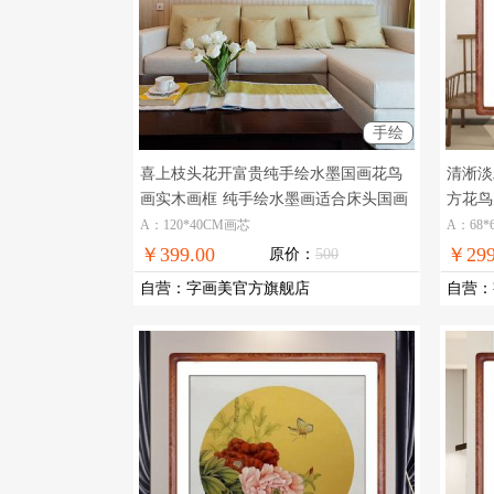
手绘
喜上枝头花开富贵纯手绘水墨国画花鸟
清淅淡
画实木画框
纯手绘水墨画适合床头国画
方花鸟
花鸟国画
室餐厅
A：120*40CM画芯
A：68*
￥399.00
￥299
原价：
500
自营
：
字画美官方旗舰店
自营
：