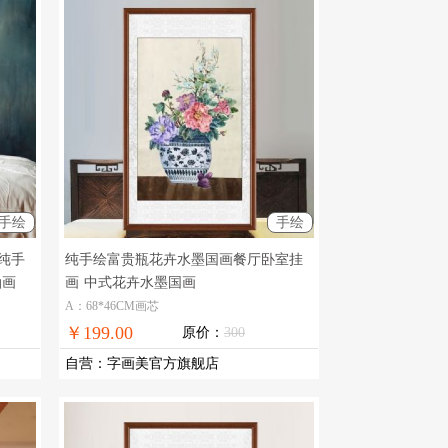
手绘
手绘
纯手
纯手绘富贵瓶花卉水墨国画餐厅卧室挂
油画
画
中式花卉水墨国画
A：68*46CM画芯
￥199.00
原价：
300
自营
：
字画美官方旗舰店