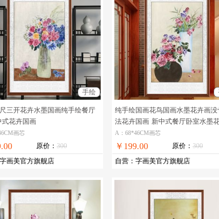
手绘
尺三开花卉水墨国画纯手绘餐厅
纯手绘国画花鸟国画水墨花卉画没
中式花卉国画
法花卉国画
新中式餐厅卧室水墨
画
46CM画芯
A：68*46CM画芯
.00
￥199.00
原价：
300
原价：
300
字画美官方旗舰店
自营
：
字画美官方旗舰店