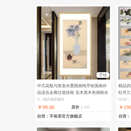
手绘
中式花瓶与茶壶水墨国画纯手绘国画作
精品四
品适合走廊过道挂画
实木原木色画框水
牡丹兰
墨静物挂画
国画
A：四尺四开画芯
GG01：
￥99.00
￥199
原价：
200
自营
：
字画美官方旗舰店
自营
：