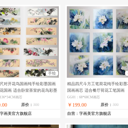
手绘
尺对开花鸟国画纯手绘彩墨国画
精品四尺斗方工笔荷花纯手绘彩墨
花国画
适合卧室茶室的花鸟彩墨
国画画芯
适合餐厅荷花工笔国画
136*34CM画芯
GG01：68*68CM画芯
.00
￥199.00
原价：
300
原价：
300
字画美官方旗舰店
自营
：
字画美官方旗舰店