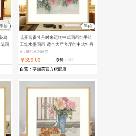
手绘
手绘
花鸟
花开富贵牡丹时来运转中式国画纯手绘
工笔国
工笔水墨国画
适合大厅客厅的中式牡丹
国画作品
A：68*68CM画芯
￥399.00
原价：
500
自营
：
字画美官方旗舰店