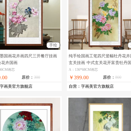
手绘
墨国画花卉画四尺三开餐厅挂画
纯手绘国画工笔四尺竖幅牡丹花卉
绘花卉国画
玄关挂画
中式玄关花开富贵牡丹
46CM画芯
A：136*68CM画芯
.00
￥399.00
原价：
300
原价：
800
字画美官方旗舰店
自营
：
字画美官方旗舰店