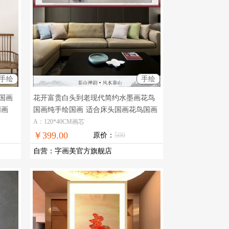
手绘
手绘
国画
花开富贵白头到老现代简约水墨画花鸟
国画
国画纯手绘国画
适合床头国画花鸟国画
A：120*40CM画芯
￥399.00
原价：
500
自营
：
字画美官方旗舰店