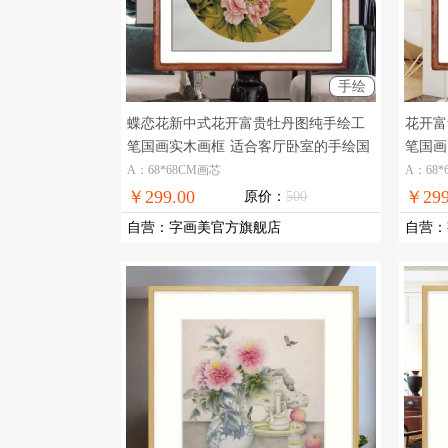
手绘
蝶恋花新中式花开富贵牡丹图纯手绘工
花开富
笔国画实木画框
适合客厅卧室的手绘国
笔国画
画牡丹图
品手绘
A：68*68CM画芯
A：68*
￥299.00
￥299
原价：
500
自营
：
字画美官方旗舰店
自营
：