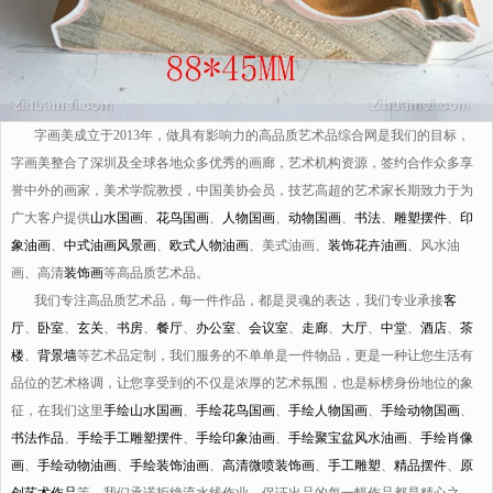
字画美成立于2013年，做具有影响力的高品质艺术品综合网是我们的目标，
字画美整合了深圳及全球各地众多优秀的画廊，艺术机构资源，签约合作众多享
誉中外的画家，美术学院教授，中国美协会员，技艺高超的艺术家长期致力于为
广大客户提供
山水国画
、
花鸟国画
、
人物国画
、
动物国画
、
书法
、
雕塑摆件
、
印
象油画
、
中式油画风景画
、
欧式人物油画
、美式油画、
装饰花卉油画
、风水油
画、高清
装饰画
等高品质艺术品。
我们专注高品质艺术品，每一件作品，都是灵魂的表达，我们专业承接
客
厅
、
卧室
、
玄关
、
书房
、
餐厅
、
办公室
、
会议室
、
走廊
、
大厅
、
中堂
、
酒店
、
茶
楼
、
背景墙
等艺术品定制，我们服务的不单单是一件物品，更是一种让您生活有
品位的艺术格调，让您享受到的不仅是浓厚的艺术氛围，也是标榜身份地位的象
征，在我们这里
手绘山水国画
、
手绘花鸟国画
、
手绘人物国画
、
手绘动物国画
、
书法作品
、
手绘手工雕塑摆件
、
手绘印象油画
、
手绘聚宝盆风水油画
、
手绘肖像
画
、
手绘动物油画
、
手绘装饰油画
、
高清微喷装饰画
、
手工雕塑
、
精品摆件
、
原
创艺术作品
等，我们承诺拒绝流水线作业，保证出品的每一幅作品都是精心之