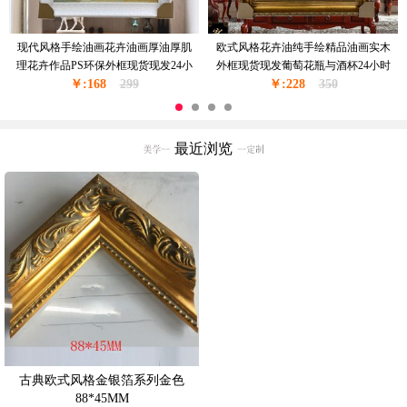
现代风格手绘油画花卉油画厚油厚肌
欧式风格花卉油纯手绘精品油画实木
理花卉作品PS环保外框现货现发24小
外框现货现发葡萄花瓶与酒杯24小时
￥:168
时之内发货
299
￥:228
之内发货
350
最近浏览
古典欧式风格金银箔系列金色
88*45MM