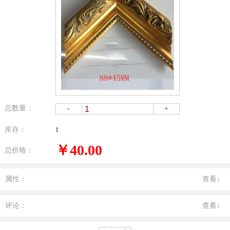
总数量：
-
+
库存：
1
￥40.00
总价格：
属性：
查看↓
评论：
查看↓