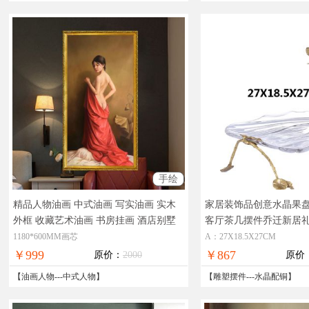
手绘
精品人物油画 中式油画 写实油画 实木
家居装饰品创意水晶果
外框 收藏艺术油画 书房挂画 酒店别墅
客厅茶几摆件乔迁新居
配画
写实精品人物油画 手绘油画 实物
现货图片，在线支付，
1180*600MM画芯
A：27X18.5X27CM
拍摄
￥999
￥867
原价：
2000
原价
【
油画人物
---
中式人物
】
【
雕塑摆件
---
水晶配铜
】