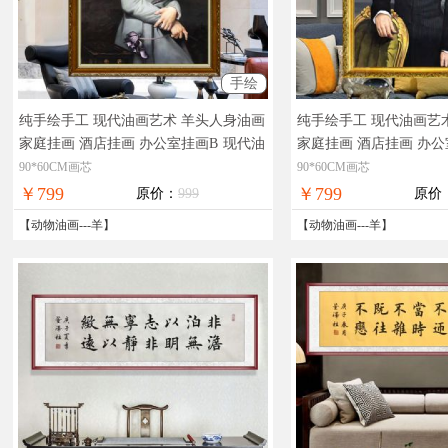
手绘
纯手绘手工 现代油画艺术 羊头人身油画
纯手绘手工 现代油画艺
家庭挂画 酒店挂画 办公室挂画B
现代油
家庭挂画 酒店挂画 办公
画，油画半身像，在线支付，全国免邮
画，批发油画，在线支
90*60CM画芯
90*60CM画芯
￥799
￥799
原价：
999
原价
【
动物油画
---
羊
】
【
动物油画
---
羊
】