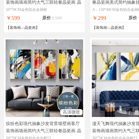
装饰画墙画简约大气三联轻奢晶瓷画
晶
奢晶瓷画美式简约抽象
莹剔透奢华极致工厂直销十五天无理由
华极致工厂直销七天无
50*70CM金色铝合金画框
A：150*40CM金色铝合金画
退换
￥599
￥299
原价：
688
原价
【
装饰画
---
晶瓷画
】
【
装饰画
---
晶瓷画
】
高清微喷
缤纷色彩现代抽象沙发背景墙壁画客厅
漫天飞舞现代抽象沙发
装饰画墙画简约大气三联轻奢晶瓷画
晶
装饰画墙画简约大气三
莹剔透奢华极致工厂直销十五天无理由
莹剔透奢华极致工厂直
50*70CM金色铝合金边框*3
50*70CM金色铝合金边框*3