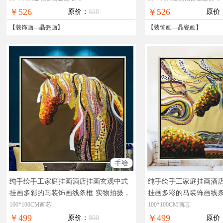
退换
退换
￥526
￥526
原价：
688
原价
【
装饰画
---
晶瓷画
】
【
装饰画
---
晶瓷画
】
手绘
纯手绘手工家庭挂画酒店挂画玄观中式
纯手绘手工家庭挂画酒
挂画多彩的马装饰画线条框
实物拍摄，
挂画多彩的马装饰画线
现货图片，在线支付，全国免邮
现货图片，在线支付，
100*100CM画芯
100*100CM画芯
￥499
￥499
原价：
800
原价