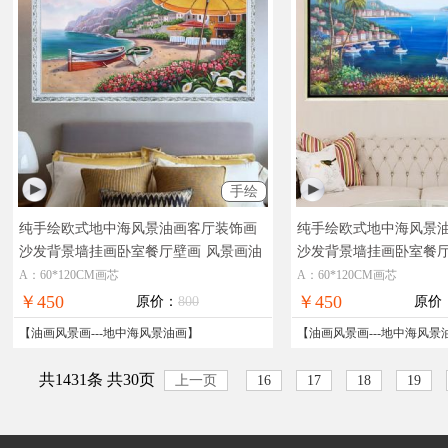
手绘
纯手绘欧式地中海风景油画客厅装饰画
纯手绘欧式地中海风景
沙发背景墙挂画卧室餐厅壁画
风景画油
沙发背景墙挂画卧室餐厅
画，现货图片，在线支付，全国免邮
画，装饰油画，现货图
A：60*120CM画芯
A：60*120CM画芯
全国免邮
￥450
￥450
原价：
800
原价
【
油画风景画
---
地中海风景油画
】
【
油画风景画
---
地中海风景
共1431条 共30页
上一页
16
17
18
19