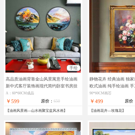
手绘
高品质油画背靠金山风景寓意手绘油画
静物花卉 经典油画 独
新中式客厅装饰画现代简约卧室书房挂
欧式油画 纯手绘油画 手
画
实物拍摄，精品艺术，在线支付，全
画
欧式油画，现货图片
A：60*60CM成品
90*60CM画芯
国免邮
国免邮
￥599
￥499
原价：
650
原价
【
油画风景画
---
山水画聚宝盆风水画
】
【
油画花卉
---
玫瑰花
】