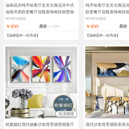
油画花卉纯手绘客厅玄关古典花卉中式
纯手绘客厅玄关古典花
油画书房卧室餐厅花瓶装饰画挂画壁画
卧室餐厅花瓶装饰画挂
油画瓶花，实物拍摄，现货图片，在线
油画花，实物拍摄，现
90*60CM画芯
90*60CM画芯
支付，全国免邮
付，全国免邮
￥899
￥899
原价：
2500
原价
【
油画花卉
---
牡丹花
】
【
油画花卉
---
牡丹花
】
高清微喷
姹紫嫣红现代抽象沙发背景墙壁画客厅
现代沙发背景墙卧室床