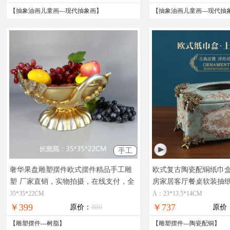
【
抽象油画儿童画
---
现代抽象画
】
【
抽象油画儿童画
---
现代抽
手工
奢华果盘雕塑摆件欧式摆件精品手工雕
欧式复古陶瓷配铜纸巾盒
塑
厂家直销，实物拍摄，在线支付，全
房家居客厅餐桌软装抽
国免邮
现货图片，在线支付，
35*35*22CM
A：23*13.5*14CM
￥399
￥737
原价：
880
原价
【
雕塑摆件
---
树脂
】
【
雕塑摆件
---
陶瓷配铜
】