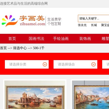
连接艺术品与生活的高端综合网
张永光
长城
聚宝
首页
国画书法
手绘油画
装饰画
雕
首页
-->
筛选中心
-->
500-1千