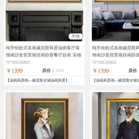
手绘
纯手绘欧式名画威尼斯风景油画客厅装
纯手绘欧式名画威尼斯
饰画沙发背景墙挂画卧室餐厅挂画
实物
饰画沙发背景墙挂画卧
拍摄，现货图片，在线支付，全国免邮
拍摄，现货图片，在线
70*180CM画芯
70*180CM画芯
￥1399
￥1399
原价：
2000
原价
【
油画风景画
---
威尼斯水城油画风景
】
【
油画风景画
---
威尼斯水城