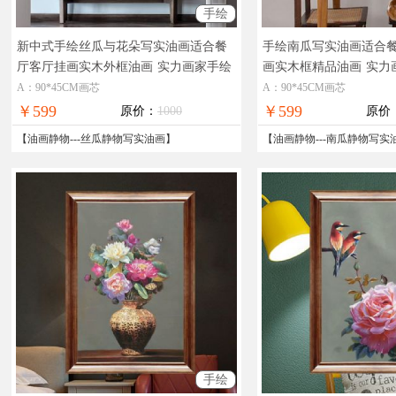
手绘
新中式手绘丝瓜与花朵写实油画适合餐
手绘南瓜写实油画适合
厅客厅挂画实木外框油画
实力画家手绘
画实木框精品油画
实力
作品新中式油画
中式油画
A：90*45CM画芯
A：90*45CM画芯
￥599
￥599
原价：
1000
原价
【
油画静物
---
丝瓜静物写实油画
】
【
油画静物
---
南瓜静物写实
手绘