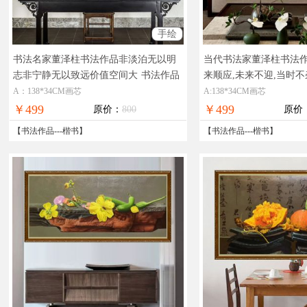
手绘
书法名家董泽柱书法作品非淡泊无以明
当代书法家董泽柱书法
志非宁静无以致远价值空间大
书法作品
来顺应,未来不迎,当时不
适合书房办公室挂画
得收藏
实力手绘书法作
A：138*34CM画芯
A:138*34CM画芯
￥499
￥499
原价：
800
原价
【
书法作品
---
楷书
】
【
书法作品
---
楷书
】