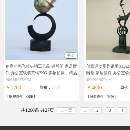
手工
创意小鸟飞枝头铜工艺品 铜雕塑 家居摆
创意运动系列铜雕XLA2-
件 办公室软装黄铜3KG
实物拍摄，精品
雕塑 家居摆件 办公室软
艺术，在线支付，全国免邮
物拍摄，精品艺术，在
200*140*370MM
300*200*870MM
邮
￥1200
￥4800
原价：
1500
原价
【
雕塑摆件
---
铜雕
】
【
雕塑摆件
---
铜雕
】
共1266条 共27页
上一页
1
2
3
4