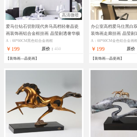
高清微喷
爱马仕钻石切割现代奔马高档轻奢晶瓷
办公室高档爱马仕黑白
画装饰画铝合金框挂画
晶莹剔透奢华极
装饰画走廊挂画
晶莹剔
致工厂直销十五天无理由退换
直销十五天无理由退换
A：60*60CM黑色铝合金画框
A：60*60CM金色铝合金画
￥199
￥199
原价：
450
原价
【
装饰画
---
晶瓷画
】
【
装饰画
---
晶瓷画
】