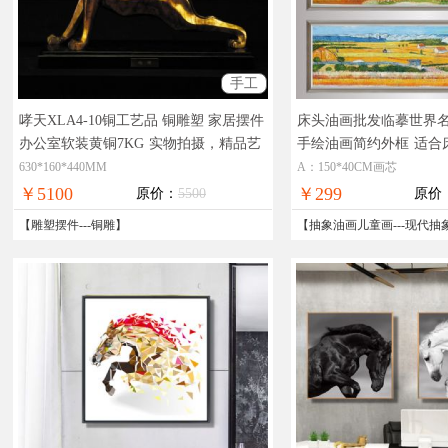
手工
哮天XLA4-10铜工艺品 铜雕塑 家居摆件
床头油画批发临摹世界
办公室软装黄铜7KG
实物拍摄，精品艺
手绘油画简约外框
适合
术，在线支付，全国免邮
油画
630*160*440MM
A：150*40CM画芯
￥5100
￥299
原价：
5500
原价
【
雕塑摆件
---
铜雕
】
【
抽象油画儿童画
---
现代抽