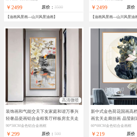
￥2499
￥2499
原价：
3500
原价
【
油画风景画
---
山川风景油画
】
【
油画风景画
---
山川风景油
高清微喷
装饰画和气能交天下友家庭和谐万事兴
新中式金色荷花国画高
轻奢晶瓷画铝合金框客厅样板房玄关走
画玄关走廊挂画
晶莹剔
廊挂画
晶莹剔透奢华极致工厂直销十五
直销十五天无理由退换
90*50CM金色铝合金画框
60*60CM金色铝合金画框
天无理由退换
￥299
￥219
原价：
500
原价