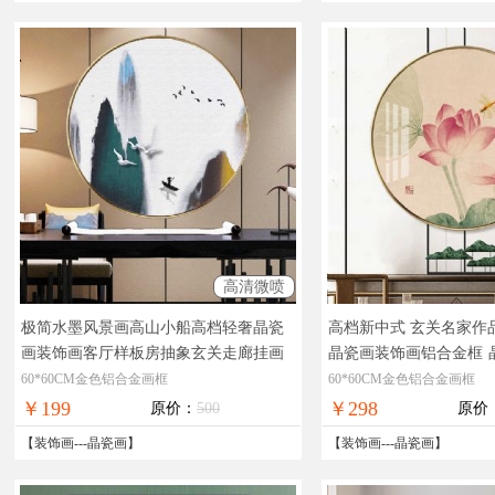
高清微喷
极简水墨风景画高山小船高档轻奢晶瓷
高档新中式 玄关名家作
画装饰画客厅样板房抽象玄关走廊挂画
晶瓷画装饰画铝合金框
晶莹剔透奢华极致工厂直销十五天无理
致工厂直销十五天无理
60*60CM金色铝合金画框
60*60CM金色铝合金画框
由退换
￥199
￥298
原价：
500
原价
【
装饰画
---
晶瓷画
】
【
装饰画
---
晶瓷画
】