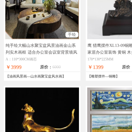
手绘
纯手绘大幅山水聚宝盆风景油画金山系
鹰 猎鹰摆件XL13-09
列实木画框
适合办公室会议室背景墙风
家居办公室装饰 黄铜 木
景油画
精品艺术，在线支付，
A：110*300CM画芯
170*130*225MM
￥3999
￥1399
原价：
6000
原价
【
油画风景画
---
山水画聚宝盆风水画
】
【
雕塑摆件
---
铜雕
】