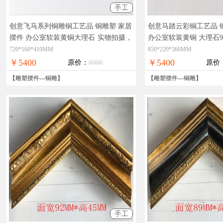
手工
创意飞马系列铜雕铜工艺品 铜雕塑 家居
创意马踏云彩铜工艺品 
摆件 办公室软装黄铜大理石
实物拍摄，
办公室软装黄铜 大理石9
精品艺术，在线支付，全国免邮
精品艺术，在线支付，
720*160*410MM
850*220*360MM
￥5400
￥5400
原价：
6000
原价
【
雕塑摆件
---
铜雕
】
【
雕塑摆件
---
铜雕
】
手工