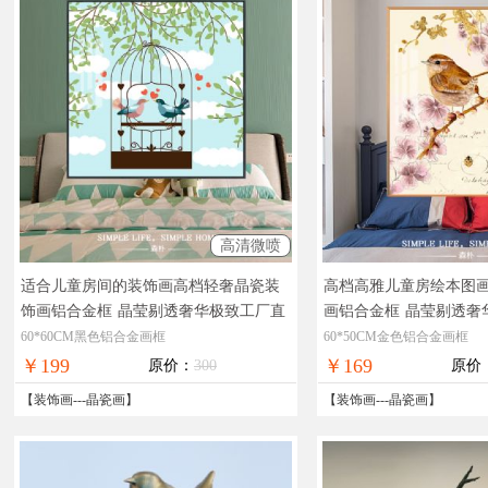
高清微喷
适合儿童房间的装饰画高档轻奢晶瓷装
高档高雅儿童房绘本图
饰画铝合金框
晶莹剔透奢华极致工厂直
画铝合金框
晶莹剔透奢
销十五天无理由退换
十五天无理由退换
60*60CM黑色铝合金画框
60*50CM金色铝合金画框
￥199
￥169
原价：
300
原价
【
装饰画
---
晶瓷画
】
【
装饰画
---
晶瓷画
】