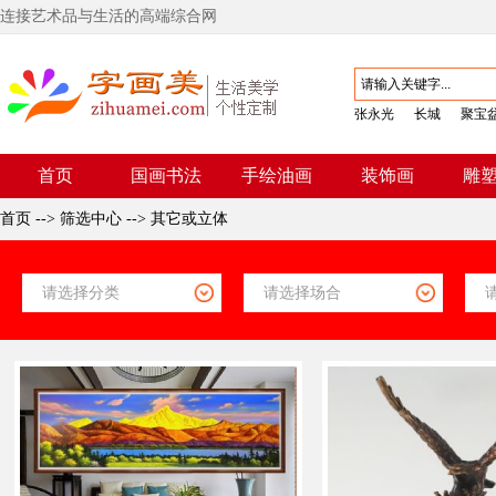
连接艺术品与生活的高端综合网
张永光
长城
聚宝
首页
国画书法
手绘油画
装饰画
雕
首页
-->
筛选中心
-->
其它或立体