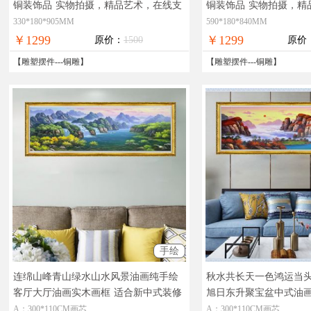
铜装饰品
实物拍摄，精品艺术，在线支
铜装饰品
实物拍摄，精
付，全国免邮
付，全国免邮
330*180*905MM
590*180*840MM
￥1299
￥1299
原价：
1500
原价
【
雕塑摆件
---
铜雕
】
【
雕塑摆件
---
铜雕
】
手绘
连绵山峰青山绿水山水风景油画纯手绘
秋水共长天一色鸿运当
客厅大厅油画实木画框
适合新中式装修
旭日东升聚宝盆中式油
风格客厅大厅的山水画
室的秋天山水风景油画
A：300*110CM画芯
A：300*110CM画芯