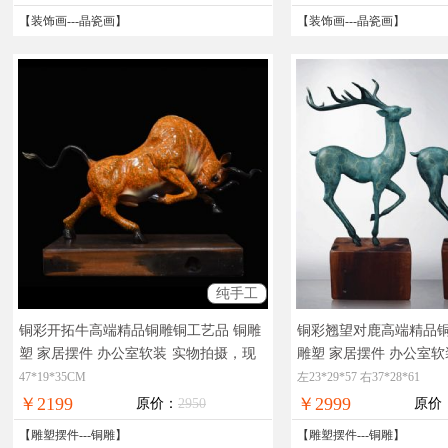
【
装饰画
---
晶瓷画
】
【
装饰画
---
晶瓷画
】
纯手工
铜彩开拓牛高端精品铜雕铜工艺品 铜雕
铜彩翘望对鹿高端精品铜
塑 家居摆件 办公室软装
实物拍摄，现
雕塑 家居摆件 办公室软
货图片，在线支付，全国免邮
现货图片，在线支付，
47*19*35CM
左23*29*57 右37*28*61
￥2199
￥2999
原价：
2950
原价
【
雕塑摆件
---
铜雕
】
【
雕塑摆件
---
铜雕
】