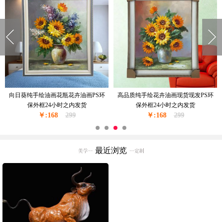
窗台边上的花瓶花卉油画纯手绘油画
现货现发纯手绘花绘油画卧室挂画厚
现货现发金色实木外框24小时之内发
油厚肌理油画实木外框24小时之内发
￥:228
货
350
￥:228
货
350
最近浏览