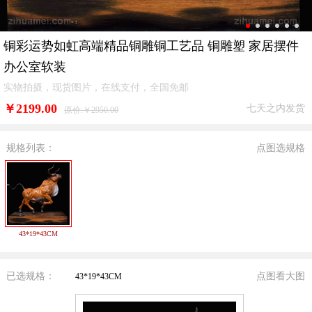
铜彩运势如虹高端精品铜雕铜工艺品 铜雕塑 家居摆件
办公室软装
实物拍摄，现货图片，在线支付，全国免邮
￥
2199.00
七天之内发货
原价:￥2950.00
规格列表：
点图选规格
43*19*43CM
已选规格：
点图看大图
43*19*43CM