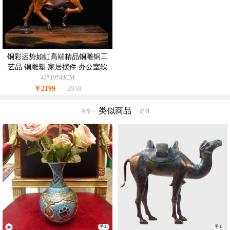
铜彩运势如虹高端精品铜雕铜工
艺品 铜雕塑 家居摆件 办公室软
装
43*19*43CM
￥2199
2950
类似商品
手工
手工