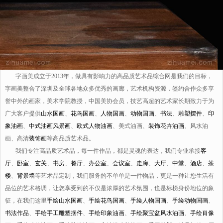
字画美成立于2013年，做具有影响力的高品质艺术品综合网是我们的目标，
字画美整合了深圳及全球各地众多优秀的画廊，艺术机构资源，签约合作众多享
誉中外的画家，美术学院教授，中国美协会员，技艺高超的艺术家长期致力于为
广大客户提供
山水国画
、
花鸟国画
、
人物国画
、
动物国画
、
书法
、
雕塑摆件
、
印
象油画
、
中式油画风景画
、
欧式人物油画
、美式油画、
装饰花卉油画
、风水油
画、高清
装饰画
等高品质艺术品。
我们专注高品质艺术品，每一件作品，都是灵魂的表达，我们专业承接
客
厅
、
卧室
、
玄关
、
书房
、
餐厅
、
办公室
、
会议室
、
走廊
、
大厅
、
中堂
、
酒店
、
茶
楼
、
背景墙
等艺术品定制，我们服务的不单单是一件物品，更是一种让您生活有
品位的艺术格调，让您享受到的不仅是浓厚的艺术氛围，也是标榜身份地位的象
征，在我们这里
手绘山水国画
、
手绘花鸟国画
、
手绘人物国画
、
手绘动物国画
、
书法作品
、
手绘手工雕塑摆件
、
手绘印象油画
、
手绘聚宝盆风水油画
、
手绘肖像