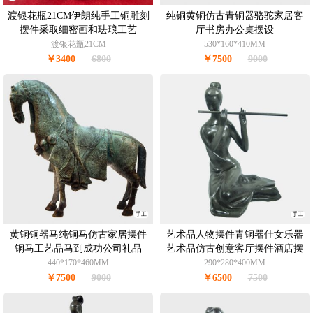
渡银花瓶21CM伊朗纯手工铜雕刻
纯铜黄铜仿古青铜器骆驼家居客
摆件采取细密画和珐琅工艺
厅书房办公桌摆设
渡银花瓶21CM
530*160*410MM
￥3400
6800
￥7500
9000
手工
手工
黄铜铜器马纯铜马仿古家居摆件
艺术品人物摆件青铜器仕女乐器
铜马工艺品马到成功公司礼品
艺术品仿古创意客厅摆件酒店摆
件办公室摆件青铜7.5KG
440*170*460MM
290*280*400MM
￥7500
9000
￥6500
7500