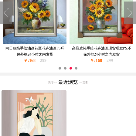
窗台边上的花瓶花卉油画纯手绘油画
现货现发纯手绘花绘油画卧室挂画厚
现货现发金色实木外框24小时之内发
油厚肌理油画实木外框24小时之内发
￥:228
货
350
￥:228
货
350
最近浏览