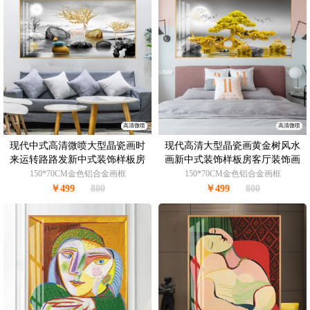
高清微喷
高清微喷
现代中式高清微喷大型晶瓷画时
现代高清大型晶瓷画黄金树风水
来运转路路发新中式装饰样板房
画新中式装饰样板房客厅装饰画
客厅装饰画
150*70CM金色铝合金画框
150*70CM金色铝合金画框
￥499
800
￥499
800