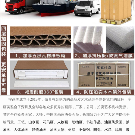
字画美成立于2013年，做具有影响力的高品质艺术品综合网是我们的目标，字
画美整合了深圳及全球各地众多优秀的画廊，厂家，公司，拍卖艺术机构资源，
签约合作众多画家，大师，中国国画家协会会员，长期致力于为广大客户提供手
绘写意、工笔、
山水画
、
花鸟画
、
人物画
、
动物画
、
书法作品
、
油画风景画
、
抽
象画
、
人体油画
、
静物油画
、
油画人物
、
树脂
、
不锈钢
、
陶瓷
、
水晶
、
琉璃
、
玻