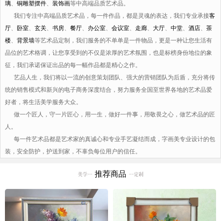
璃
、
铜雕塑摆件
、
装饰画
等中高端品质艺术品。
我们专注中高端品质艺术品，每一件作品，都是灵魂的表达，我们专业承接
客
厅
、
卧室
、
玄关
、
书房
、
餐厅
、
办公室
、
会议室
、
走廊
、
大厅
、
中堂
、
酒店
、
茶
楼
、
背景墙
等艺术品定制，我们服务的不单单是一件物品，更是一种让您生活有
品位的艺术格调，让您享受到的不仅是浓厚的艺术氛围，也是标榜身份地位的象
征，我们承诺保证出品的每一幅作品都是精心之作。
艺品人生，我们将以一流的创意策划团队、强大的营销团队为后盾，充分将传
统的销售模式和新兴的电子商务深度结合，努力服务全国至世界各地的艺术品爱
好者，将生活美学服务大众。
做一个匠人，守一片匠心，用一生，做好一件事，用敬畏之心，做艺术品的匠
人。
每一件艺术品都是艺术家的真诚心和专业手艺凝结而成，字画美专业设计的包
装，安全防护，护送到家，不辜负每位用户的信任。
推荐商品