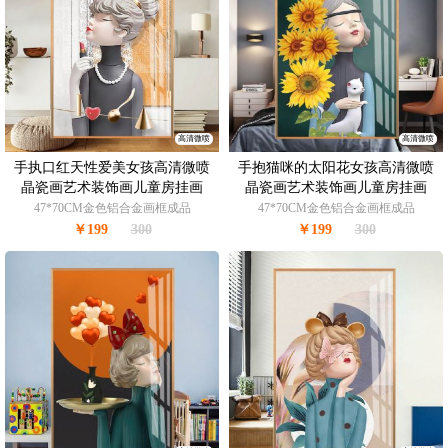
高清微喷
高清微喷
手执口红天性爱美女孩高清微喷
手抱猫咪的太阳花女孩高清微喷
晶瓷画艺术装饰画儿童房挂画
晶瓷画艺术装饰画儿童房挂画
47*70CM金色铝合金画框成品
47*70CM金色铝合金画框成品
￥199
300
￥199
300