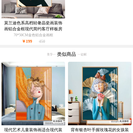
莫兰迪色系高档轻奢晶瓷画装饰
画铝合金框现代简约客厅样板房
抽象玄关走廊挂画
70*50CM金色铝合金画框
￥199
450
类似商品
高清微喷
高清微喷
现代艺术儿童装饰画适合现代装
背有银杏叶手握玫瑰花的女孩装