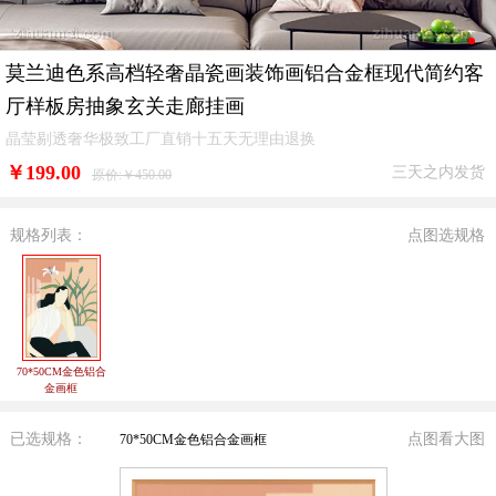
莫兰迪色系高档轻奢晶瓷画装饰画铝合金框现代简约客
厅样板房抽象玄关走廊挂画
晶莹剔透奢华极致工厂直销十五天无理由退换
￥
199.00
三天之内发货
原价:￥450.00
规格列表：
点图选规格
70*50CM金色铝合
金画框
已选规格：
点图看大图
70*50CM金色铝合金画框