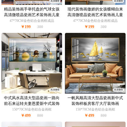
高清微喷
高清微喷
精品装饰画手举托盘的气球女孩
现代装饰画傲娇的女孩蝶蝴自来
高清微喷晶瓷画艺术装饰画儿童
高清微喷晶瓷画艺术装饰画儿童
房挂画
房挂画
47*70CM金色铝合金画框成品
47*70CM金色铝合金画框成品
￥199
300
￥199
300
高清微喷
高清微喷
中式风水高清大型晶瓷画一路向
一帆风顺高清大型晶瓷画新中式
前石来运转夫妻恩爱新中式装饰
装饰样板房客厅大厅装饰画
画
150*70CM金色铝合金画框
150*70CM金色铝合金画框
￥499
800
￥499
800