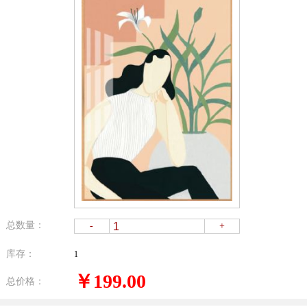
总数量：
-
+
库存：
1
￥199.00
总价格：