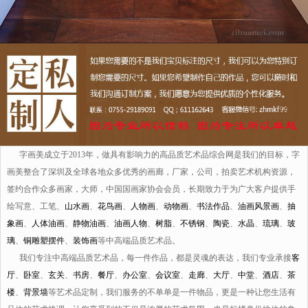
字画美成立于2013年，做具有影响力的高品质艺术品综合网是我们的目标，字
画美整合了深圳及全球各地众多优秀的画廊，厂家，公司，拍卖艺术机构资源，
签约合作众多画家，大师，中国国画家协会会员，长期致力于为广大客户提供手
绘写意、工笔、
山水画
、
花鸟画
、
人物画
、
动物画
、
书法作品
、
油画风景画
、
抽
象画
、
人体油画
、
静物油画
、
油画人物
、
树脂
、
不锈钢
、
陶瓷
、
水晶
、
琉璃
、
玻
璃
、
铜雕塑摆件
、
装饰画
等中高端品质艺术品。
我们专注中高端品质艺术品，每一件作品，都是灵魂的表达，我们专业承接
客
厅
、
卧室
、
玄关
、
书房
、
餐厅
、
办公室
、
会议室
、
走廊
、
大厅
、
中堂
、
酒店
、
茶
楼
、
背景墙
等艺术品定制，我们服务的不单单是一件物品，更是一种让您生活有