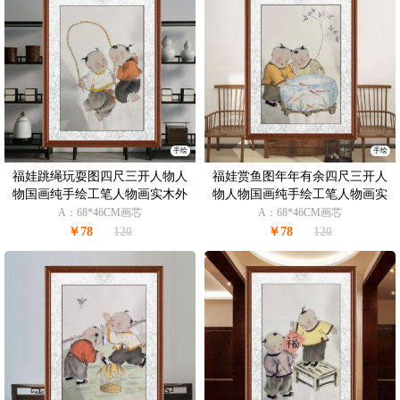
手绘
手绘
福娃跳绳玩耍图四尺三开人物人
福娃赏鱼图年年有余四尺三开人
物国画纯手绘工笔人物画实木外
物人物国画纯手绘工笔人物画实
框
木外框
A：68*46CM画芯
A：68*46CM画芯
￥78
120
￥78
120