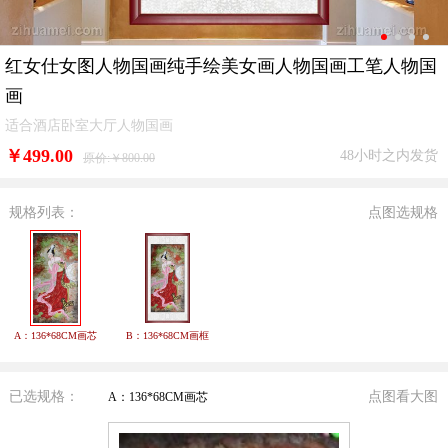
红女仕女图人物国画纯手绘美女画人物国画工笔人物国
画
适合酒店卧室大厅人物国画
￥
499.00
48小时之内发货
原价:￥800.00
规格列表：
点图选规格
A：136*68CM画芯
B：136*68CM画框
已选规格：
点图看大图
A：136*68CM画芯