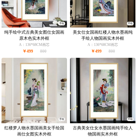
手绘
手绘
纯手绘中式古典美女图仕女国画
美女仕女国画红楼人物水墨画纯
原木色实木外框
手绘人物国画实木外框
A：136*68CM画芯
A：136*68CM画芯
￥499
800
￥499
800
手绘
手绘
红楼梦人物水墨国画美女手绘国
古典美女仕女水墨国画纯手绘人
画仕女图实木外框
物国画实木外框