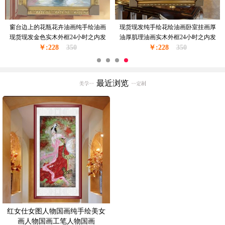
现代风格手绘油画花卉油画厚油厚肌
欧式风格花卉油纯手绘精品油画实木
理花卉作品PS环保外框现货现发24小
外框现货现发葡萄花瓶与酒杯24小时
￥:168
时之内发货
299
￥:228
之内发货
350
最近浏览
红女仕女图人物国画纯手绘美女
画人物国画工笔人物国画