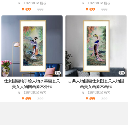
A：136*68CM画芯
A：136*68CM画芯
￥499
800
￥499
800
手绘
手绘
仕女国画纯手绘人物水墨画玄关
古典人物国画仕女图玄关人物国
美女人物国画原木外框
画美女画原木画框
A：136*68CM画芯
A：136*68CM画芯
￥499
800
￥499
800