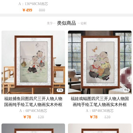
A：136*68CM画芯
￥499
800
类似商品
手绘
手绘
福娃捕鱼回图四尺三开人物人物
福娃戏蝠图四尺三开人物人物国
国画纯手绘工笔人物画实木外框
画纯手绘工笔人物画实木外框
A：68*46CM画芯
A：68*46CM画芯
￥78
120
￥78
120