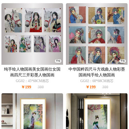
手绘
手绘
纯手绘人物国画美女国画仕女国
中华国粹四尺斗方戏曲人物彩墨
画四尺三开彩墨人物国画
国画纯手绘人物国画
GG02：45*68CM画芯
GG02：68*68CM画芯
￥199
300
￥199
300