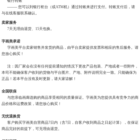
银行转账
-------- 您可以到银行柜台（或ATM机）通过转账来进行支付。转账支付后，请
与在线客服联系确认。
卖家服务
7天无理由退货、15天包换。
字画美承诺
字画美平台卖家销售并发货的商品，由平台卖家提供发票和相应的售后服务。请
您放心购买！
注：因厂家会在没有任何提前通知的情况下更改产品包装、产地或者一些附件，
本司不能确保客户收到的货物与平台图片、产地、附件说明完全一致。只能确保为
正品！若本平台没有及时更新，请大家谅解！
全国联保
与您亲临画廊选购的商品享受相同的质量保证。字画美为您提供具有竞争力的商
品价格和运费政策，请您放心购买！
无忧退换货
客户购买字画美自营商品7日内（含7日，自客户收到商品之日起计算），在保证
商品完好的前提下，可无理由退货。