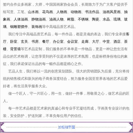
签约合作众多画家，大师，中国国画家协会会员，长期致力于为广大客户提供手
绘写意、工笔、
山水画
、
花鸟画
、
人物画
、
动物画
、
书法作品
、
油画风景画
、
抽
象画
、
人体油画
、
静物油画
、
油画人物
、
树脂
、
不锈钢
、
陶瓷
、
水晶
、
琉璃
、
玻
璃
、
铜雕塑摆件
、
装饰画
等中高端品质艺术品。
我们专注中高端品质艺术品，每一件作品，都是灵魂的表达，我们专业承接
客
厅
、
卧室
、
玄关
、
书房
、
餐厅
、
办公室
、
会议室
、
走廊
、
大厅
、
中堂
、
酒店
、
茶
楼
、
背景墙
等艺术品定制，我们服务的不单单是一件物品，更是一种让您生活有
品位的艺术格调，让您享受到的不仅是浓厚的艺术氛围，也是标榜身份地位的象
征，我们承诺保证出品的每一幅作品都是精心之作。
艺品人生，我们将以一流的创意策划团队、强大的营销团队为后盾，充分将传
统的销售模式和新兴的电子商务深度结合，努力服务全国至世界各地的艺术品爱
好者，将生活美学服务大众。
做一个匠人，守一片匠心，用一生，做好一件事，用敬畏之心，做艺术品的匠
人。
每一件艺术品都是艺术家的真诚心和专业手艺凝结而成，字画美专业设计的包
装，安全防护，护送到家，不辜负每位用户的信任。