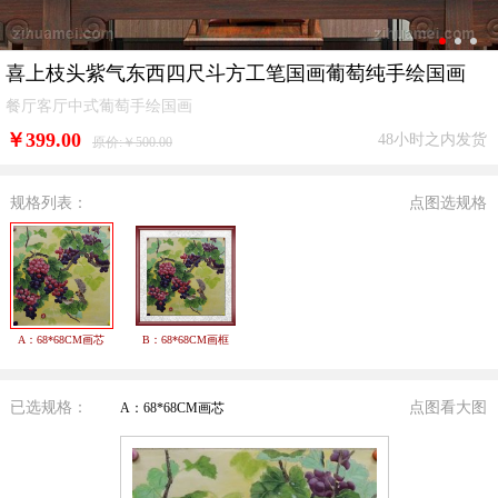
喜上枝头紫气东西四尺斗方工笔国画葡萄纯手绘国画
餐厅客厅中式葡萄手绘国画
￥
399.00
48小时之内发货
原价:￥500.00
规格列表：
点图选规格
A：68*68CM画芯
B：68*68CM画框
已选规格：
点图看大图
A：68*68CM画芯