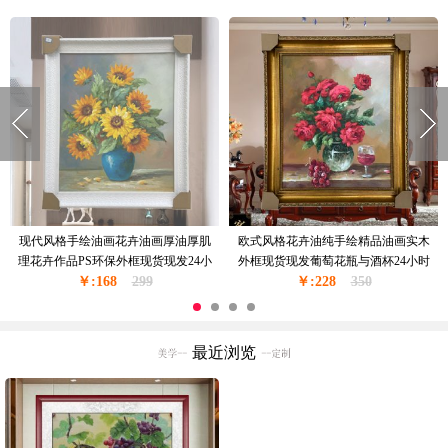
现代风格手绘油画花卉油画厚油厚肌
欧式风格花卉油纯手绘精品油画实木
理花卉作品PS环保外框现货现发24小
外框现货现发葡萄花瓶与酒杯24小时
￥:168
时之内发货
299
￥:228
之内发货
350
最近浏览