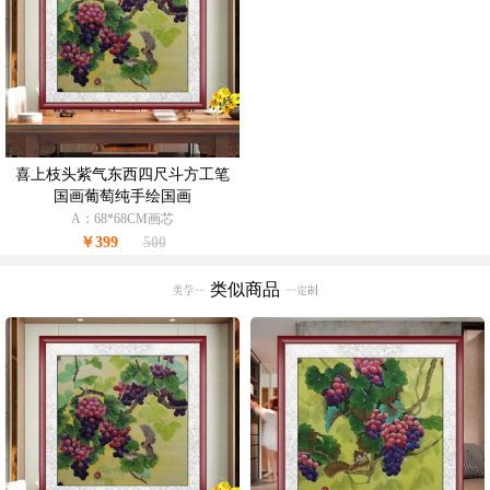
喜上枝头紫气东西四尺斗方工笔
国画葡萄纯手绘国画
A：68*68CM画芯
￥399
500
类似商品