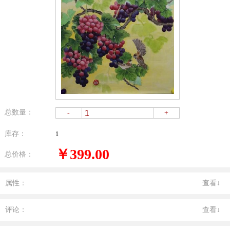
总数量：
-
+
库存：
1
￥399.00
总价格：
属性：
查看↓
评论：
查看↓