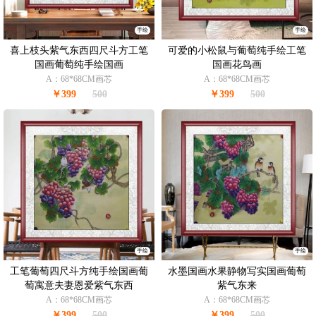
手绘
手绘
喜上枝头紫气东西四尺斗方工笔
可爱的小松鼠与葡萄纯手绘工笔
国画葡萄纯手绘国画
国画花鸟画
A：68*68CM画芯
A：68*68CM画芯
￥399
500
￥399
500
手绘
手绘
工笔葡萄四尺斗方纯手绘国画葡
水墨国画水果静物写实国画葡萄
萄寓意夫妻恩爱紫气东西
紫气东来
A：68*68CM画芯
A：68*68CM画芯
￥399
500
￥399
500