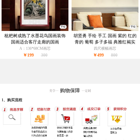
手绘
手绘
枇杷树成熟了水墨花鸟国画装饰
胡贤勇 手绘 手工 国画 紫的 红的
国画适合客厅走廊的国画
青的 葡萄 多子多福 典雅红褐实
木框
A：136*68CM画芯
四尺横幅画芯
￥199
300
￥499
800
购物保障
1、购买流程