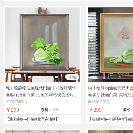
手绘
纯手绘静物油画现代田园中式餐厅装饰
纯手绘静物油画现代田
画客厅挂画白菜
油画的网站现货图片，
画客厅挂画白菜
实物拍
在线支付，全国免邮
在线支付，全国免邮
60*50CM画芯
60*50CM画芯
￥299
￥299
原价：
600
原价
【
油画静物
---
白菜静物写实油画
】
【
油画静物
---
白菜静物写实