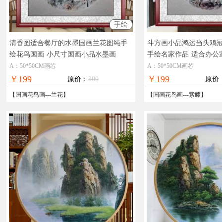
手绘
清香图适合餐厅的水墨国画兰花图纯手
斗方画小品鸿运当头鸡
绘花鸟国画
小尺寸国画小品水墨画
手绘名家作品
适合办公
画花鸟画
A：50*50CM画芯
A：50*50CM画芯
￥199
￥199
原价：
300
原价
【
国画花鸟画
---
兰花
】
【
国画花鸟画
---
紫藤
】