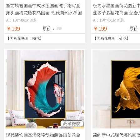
窗前蜻蜓国画中式水墨国画纯手绘写意
极简水墨国画荷花图新
床头画梅花瓶花鸟国画
现代简约水墨国
蓬多子多福花鸟画
适合
画
新中式国画
A：150*40CM画芯
A：150*40CM画芯
￥199
￥199
原价：
300
原价
【
国画花鸟画
---
梅花
】
【
国画花鸟画
---
荷花
】
高清微喷
现代装饰画高清微喷动物装饰画创意金
简约新中式现代装饰画