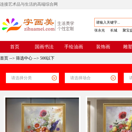
连接艺术品与生活的高端综合网
张永光
长城
聚宝
首页
国画书法
手绘油画
装饰画
雕
首页
-->
筛选中心
-->
500以下