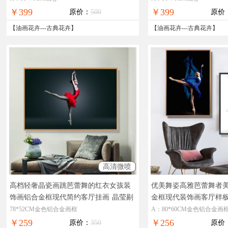
￥399
￥399
原价：
500
原价
【
油画花卉
---
古典花卉
】
【
油画花卉
---
古典花卉
】
高清微喷
高档轻奢晶瓷画跳芭蕾舞的红衣女孩装
优美舞姿高雅芭蕾舞者
饰画铝合金框现代简约客厅挂画
晶莹剔
金框现代装饰画客厅样
透奢华极致工厂直销十五天无理由退换
剔透奢华极致工厂直销
78*52CM金色铝合金画框
A：80*60CM金色铝合金画
换
￥259
￥256
原价：
350
原价