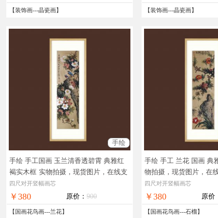
【
装饰画
---
晶瓷画
】
【
装饰画
---
晶瓷画
】
手绘
手绘 手工国画 玉兰清香透碧霄 典雅红
手绘 手工 兰花 国画 
褐实木框
实物拍摄，现货图片，在线支
物拍摄，现货图片，在
付，全国免邮
邮
四尺对开竖幅画芯
四尺对开竖幅画芯
￥380
￥380
原价：
900
原价
【
国画花鸟画
---
兰花
】
【
国画花鸟画
---
石榴
】