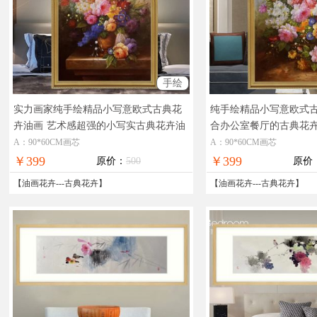
手绘
实力画家纯手绘精品小写意欧式古典花
纯手绘精品小写意欧式
卉油画
艺术感超强的小写实古典花卉油
合办公室餐厅的古典花
画
A：90*60CM画芯
A：90*60CM画芯
￥399
￥399
原价：
500
原价
【
油画花卉
---
古典花卉
】
【
油画花卉
---
古典花卉
】