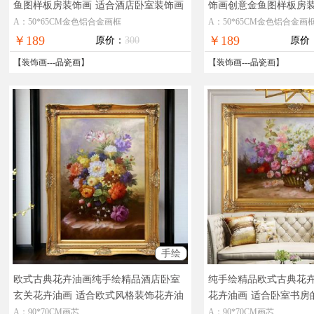
鱼图样板房装饰画
适合酒店卧室装饰画
饰画创意金鱼图样板房
酒店卧室装饰画
A：50*65CM金色铝合金画框
A：50*65CM金色铝合金画
￥189
￥189
原价：
300
原价
【
装饰画
---
晶瓷画
】
【
装饰画
---
晶瓷画
】
手绘
欧式古典花卉油画纯手绘精品酒店卧室
纯手绘精品欧式古典花
玄关花卉油画
适合欧式风格装饰花卉油
花卉油画
适合卧室书房
画
A：90*70CM画芯
A：90*70CM画芯