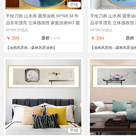
手绘
手绘刀画 山水画 圆形油画 60*60CM 作
手绘刀画 山水画 圆形油画 
品非常漂亮 立体感很强 家庭挂画003
圆
品非常漂亮 立体感很强 
形油画，实物拍摄，现货图片，在线支
形油画，实物拍摄，现
60*60CM成品
60*60CM成品
付，全国免邮
付，全国免邮
￥399
￥399
原价：
800
原价
【
油画风景画
---
森林风景油画
】
【
油画风景画
---
森林风景油
手绘