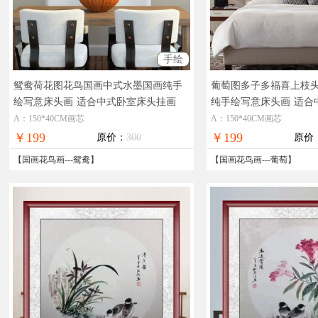
手绘
鸳鸯荷花图花鸟国画中式水墨国画纯手
葡萄图多子多福喜上枝
绘写意床头画
适合中式卧室床头挂画
纯手绘写意床头画
适合
画
A：150*40CM画芯
A：150*40CM画芯
￥199
￥199
原价：
300
原价
【
国画花鸟画
---
鸳鸯
】
【
国画花鸟画
---
葡萄
】