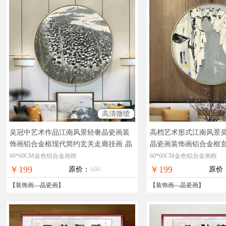
高清微喷
吴冠中艺术作品江南风景轻奢晶瓷画装
高档艺术形式江南风景
饰画铝合金框现代简约玄关走廊挂画
晶
晶瓷画装饰画铝合金框
莹剔透奢华极致工厂直销十五天无理由
莹剔透奢华极致工厂直
60*60CM金色铝合金画框
60*60CM金色铝合金画框
退换
退换
￥199
￥199
原价：
500
原价
【
装饰画
---
晶瓷画
】
【
装饰画
---
晶瓷画
】