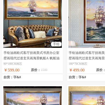
手绘
手绘油画欧式客厅挂画美式书房办公室
手绘油画欧式客厅挂画美
壁画现代过道玄关画海景帆船A
帆船油
壁画现代过道玄关画海景
画，实物拍摄，现货图片，在线支付，
船，现货图片，在线支付
90*180CM画芯
180*70CM画芯
全国免邮
￥599.00
￥499.00
原价：
1500
原价
自营
：
字&#
自营
：
字&#