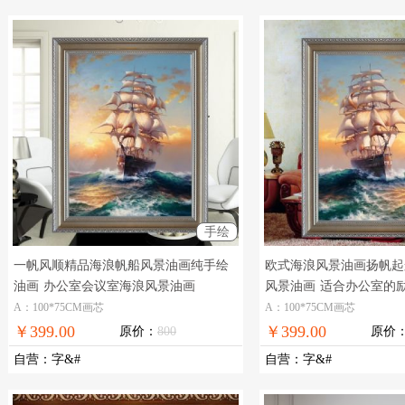
手绘
一帆风顺精品海浪帆船风景油画纯手绘
欧式海浪风景油画扬帆起
油画
办公室会议室海浪风景油画
风景油画
适合办公室的
景油画
A：100*75CM画芯
A：100*75CM画芯
￥399.00
￥399.00
原价：
800
原价
自营
：
字&#
自营
：
字&#