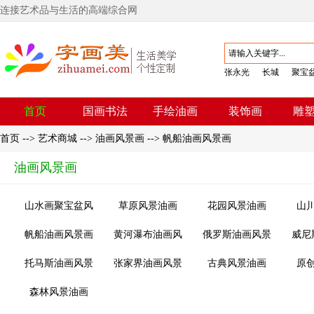
连接艺术品与生活的高端综合网
张永光
长城
聚宝
首页
国画书法
手绘油画
装饰画
雕
首页
-->
艺术商城
-->
油画风景画
-->
帆船油画风景画
油画风景画
山水画聚宝盆风
草原风景油画
花园风景油画
山
水画
帆船油画风景画
黄河瀑布油画风
俄罗斯油画风景
威尼
景画
画
托马斯油画风景
张家界油画风景
古典风景油画
原
画
画
森林风景油画