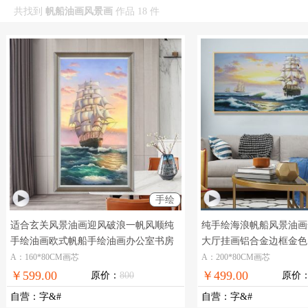
共找到
帆船油画风景画
作品 18 件
手绘
适合玄关风景油画迎风破浪一帆风顺纯
纯手绘海浪帆船风景油画
手绘油画欧式帆船手绘油画办公室书房
大厅挂画铝合金边框金色
挂画
现代玄关手绘油画欧式风景油画
绘风景海景油画
A：160*80CM画芯
A：200*80CM画芯
￥599.00
￥499.00
原价：
800
原价
自营
：
字&#
自营
：
字&#