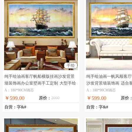
手绘
纯手绘油画客厅帆船横版挂画沙发背景
纯手绘油画一帆风顺客厅
墙装饰画办公室壁画手工定制
大型手绘
沙发背景墙装饰画
适合
油画适合办公室挂画
画
A：180*90CM画芯
A：180*90CM画芯
￥599.00
￥599.00
原价：
2000
原价
自营
：
字&#
自营
：
字&#