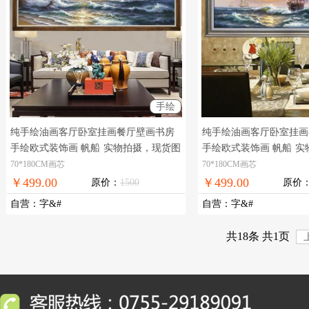
手绘
纯手绘油画客厅卧室挂画餐厅壁画书房
纯手绘油画客厅卧室挂画
手绘欧式装饰画 帆船
实物拍摄，现货图
手绘欧式装饰画 帆船
实
片，在线支付，全国免邮
片，在线支付，全国免邮
70*180CM画芯
70*180CM画芯
￥499.00
￥499.00
原价：
1500
原价
自营
：
字&#
自营
：
字&#
共18条 共1页