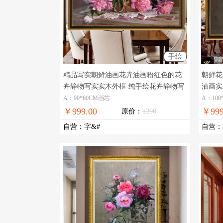
手绘
精品写实朝鲜油画花卉油画粉红色的花
朝鲜花
卉静物写实实木外框
纯手绘花卉静物写
油画实
实油画
A：90*60CM画芯
A：100
￥999.00
￥999
原价：
1200
自营
：
字&#
自营
：