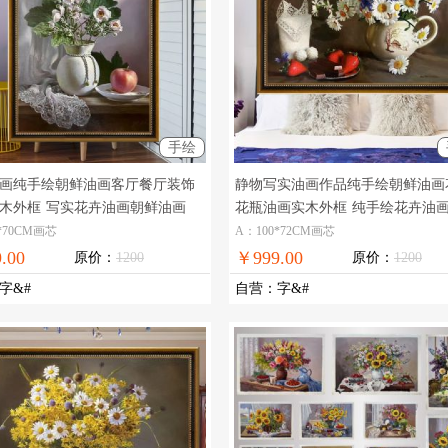
手绘
画纯手绘朝鲜油画客厅餐厅装饰
静物写实油画作品纯手绘朝鲜油画
木外框
写实花卉油画朝鲜油画
花瓶油画实木外框
纯手绘花卉油
*70CM画芯
A：100*72CM画芯
.00
￥999.00
原价：
1200
原价：
1200
字&#
自营
：
字&#