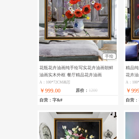
手绘
花瓶花卉油画纯手绘写实花卉油画朝鲜
精品纯
油画实木外框
餐厅精品花卉油画
花卉油
画
A：100*72CM画芯
A：100
￥999.00
￥999
原价：
1200
自营
：
字&#
自营
：