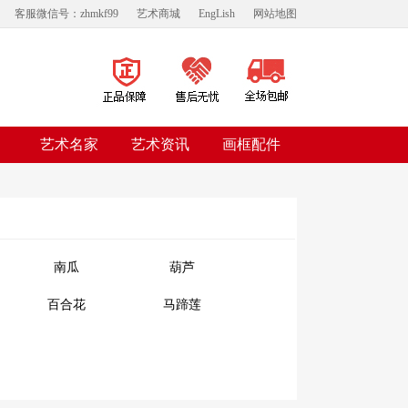
客服微信号：zhmkf99
艺术商城
EngLish
网站地图
艺术名家
艺术资讯
画框配件
南瓜
葫芦
百合花
马蹄莲