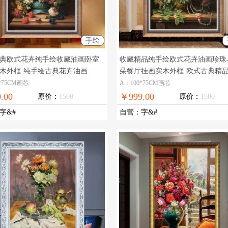
手绘
典欧式花卉纯手绘收藏油画卧室
收藏精品纯手绘欧式花卉油画珍珠
木外框
纯手绘古典花卉油画
朵餐厅挂画实木外框
欧式古典精
与花朵
*75CM画芯
A：100*75CM画芯
.00
￥999.00
原价：
1500
原价：
1500
字&#
自营
：
字&#