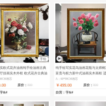
手绘
实欧式花卉油画纯手绘油画古典
纯手绘写实花鸟油画花瓶与太师椅
厅挂画实木外框
欧式花卉古典油
富贵与权力新中式油画实木画框
式装饰客厅办公室手绘花鸟油画
80CM画芯
A：60*90CM画芯
.00
￥499.00
原价：
800
原价：
800
字&#
自营
：
字&#