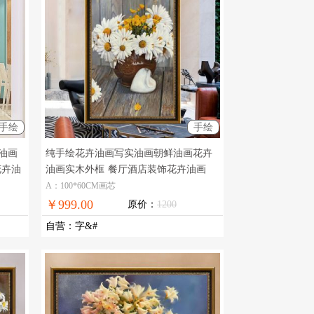
手绘
手绘
油画
纯手绘花卉油画写实油画朝鲜油画花卉
花卉油
油画实木外框
餐厅酒店装饰花卉油画
A：100*60CM画芯
￥999.00
原价：
1200
自营
：
字&#