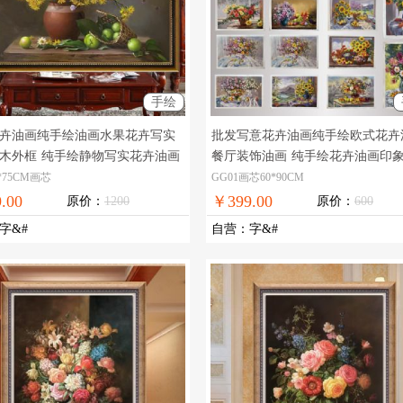
手绘
卉油画纯手绘油画水果花卉写实
批发写意花卉油画纯手绘欧式花卉
木外框
纯手绘静物写实花卉油画
餐厅装饰油画
纯手绘花卉油画印
油画
*75CM画芯
GG01画芯60*90CM
.00
￥399.00
原价：
1200
原价：
600
字&#
自营
：
字&#