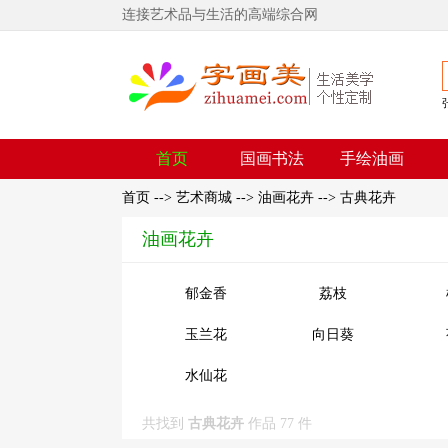
连接艺术品与生活的高端综合网
首页
国画书法
手绘油画
首页
-->
艺术商城
-->
油画花卉
-->
古典花卉
油画花卉
郁金香
荔枝
玉兰花
向日葵
水仙花
共找到
古典花卉
作品 77 件