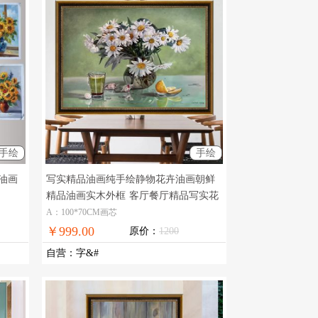
手绘
手绘
油画
写实精品油画纯手绘静物花卉油画朝鲜
精品油画实木外框
客厅餐厅精品写实花
卉油画
A：100*70CM画芯
￥999.00
原价：
1200
自营
：
字&#