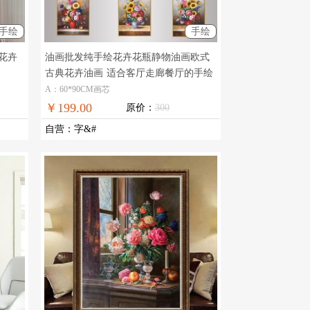
手绘
手绘
花卉
油画批发纯手绘花卉花瓶静物油画欧式
古典花卉油画
适合客厅走廊餐厅的手绘
花卉油画
A：60*90CM画芯
￥199.00
原价：
300
自营
：
字&#