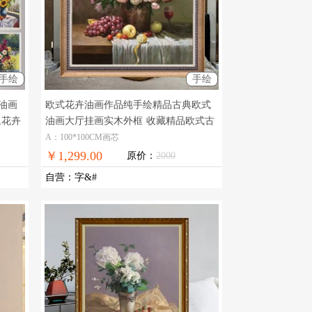
手绘
手绘
油画
欧式花卉油画作品纯手绘精品古典欧式
象花卉
油画大厅挂画实木外框
收藏精品欧式古
典花卉油画
A：100*100CM画芯
￥1,299.00
原价：
2000
自营
：
字&#