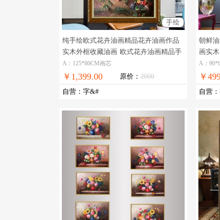
手绘
纯手绘欧式花卉油画精品花卉油画作品
朝鲜油
实木外框收藏油画
欧式花卉油画精品手
画实木
绘油画
A：125*80CM画芯
A：90*
￥1,399.00
￥499
原价：
2000
自营
：
字&#
自营
：