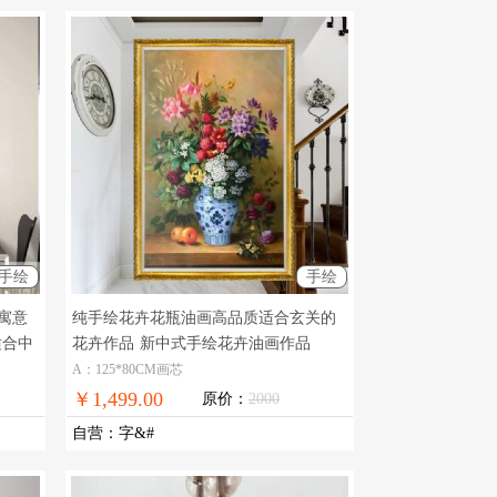
手绘
手绘
寓意
纯手绘花卉花瓶油画高品质适合玄关的
适合中
花卉作品
新中式手绘花卉油画作品
A：125*80CM画芯
￥1,499.00
原价：
2000
自营
：
字&#