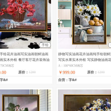
手绘
手绘花卉油画写实油画朝鲜油画
静物写实油画花卉油画纯手绘朝鲜
画实木外框
餐厅客厅花卉装饰油
写实水果实木外框
写实静物油画
画
*70CM画芯
A：100*60CM画芯
.00
￥999.00
原价：
1200
原价：
1200
字&#
自营
：
字&#