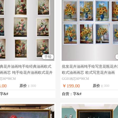
手绘
典花卉油画纯手绘经典油画欧式
批发花卉油画纯手绘写意花瓶花卉
画画芯
纯手绘花卉油画欧式花卉
欧式油画画芯
欧式写意花卉油画
芯60*90CM
GG01画芯60*90CM
.00
￥199.00
原价：
300
原价：
300
字&#
自营
：
字&#