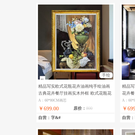
手绘
精品写实欧式花瓶花卉油画纯手绘油画
精品写
古典花卉餐厅挂画实木外框
欧式花瓶花
花卉餐
卉古典油画
画
A：60*80CM画芯
A：60*
￥699.00
￥699
原价：
800
自营
：
字&#
自营
：