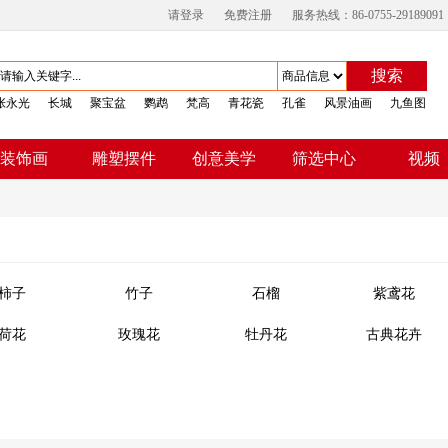
请登录
免费注册
服务热线：86-0755-29189091
搜索
张永光
长城
聚宝盆
鹦鹉
梵高
青花瓷
孔雀
风景油画
九鱼图
视频
装饰画
雕塑摆件
创意美学
筛选中心
柿子
竹子
石榴
紫鸢花
荷花
玫瑰花
牡丹花
古典花卉