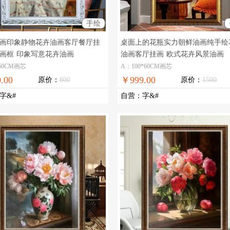
手绘
画印象静物花卉油画客厅餐厅挂
桌面上的花瓶实力朝鲜油画纯手绘
画框
印象写意花卉油画
油画客厅挂画
欧式花卉风景油画
60CM画芯
A：100*60CM画芯
.00
￥999.00
原价：
800
原价：
1500
字&#
自营
：
字&#