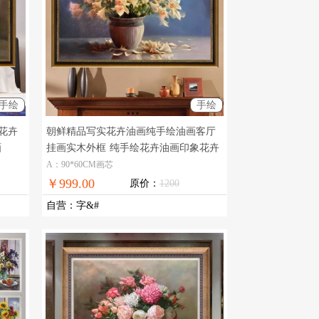
手绘
手绘
花卉
朝鲜精品写实花卉油画纯手绘油画客厅
画
挂画实木外框
纯手绘花卉油画印象花卉
油画
A：90*60CM画芯
￥999.00
原价：
1200
自营
：
字&#