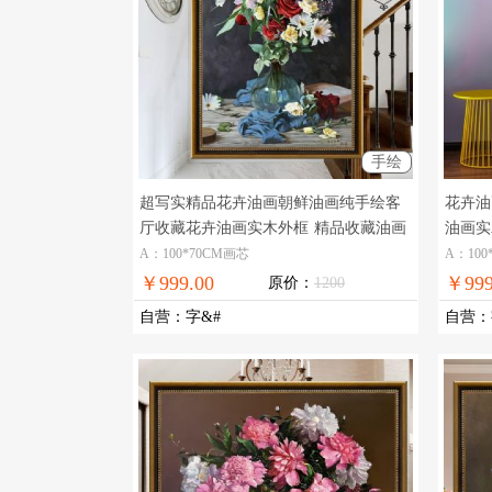
手绘
超写实精品花卉油画朝鲜油画纯手绘客
花卉油
厅收藏花卉油画实木外框
精品收藏油画
油画实
花卉油画
A：100*70CM画芯
A：100
￥999.00
￥999
原价：
1200
自营
：
字&#
自营
：