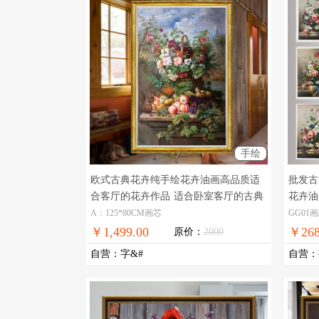
手绘
欧式古典花卉纯手绘花卉油画高品质适
批发古
合客厅的花卉作品
适合卧室客厅的古典
花卉油
欧式花卉油画作品
油画
A：125*80CM画芯
GG01画
￥1,499.00
￥268
原价：
2000
自营
：
字&#
自营
：