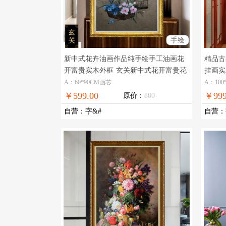
手绘
新中式花卉油画作品纯手绘手工油画花
精品古
开富贵实木外框
玄关新中式花开富贵花
挂画实
卉油画
A：60*90CM画芯
A：100
￥599.00
￥999
原价：
800
自营
：
字&#
自营
：