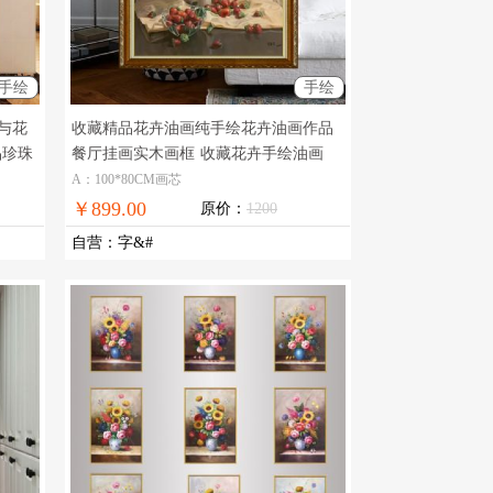
手绘
手绘
与花
收藏精品花卉油画纯手绘花卉油画作品
品珍珠
餐厅挂画实木画框
收藏花卉手绘油画
A：100*80CM画芯
￥899.00
原价：
1200
自营
：
字&#