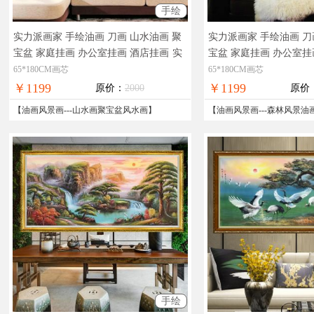
手绘
实力派画家 手绘油画 刀画 山水油画 聚
实力派画家 手绘油画 刀
宝盆 家庭挂画 办公室挂画 酒店挂画
实
宝盆 家庭挂画 办公室挂
物拍摄，现货图片，在线支付，全国免
物拍摄，现货图片，在
65*180CM画芯
65*180CM画芯
邮
邮
￥1199
￥1199
原价：
2000
原价
【
油画风景画
---
山水画聚宝盆风水画
】
【
油画风景画
---
森林风景油
手绘