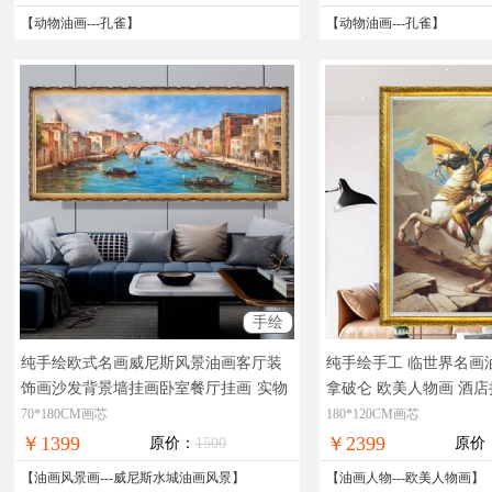
【
动物油画
---
孔雀
】
【
动物油画
---
孔雀
】
手绘
纯手绘欧式名画威尼斯风景油画客厅装
纯手绘手工 临世界名画
饰画沙发背景墙挂画卧室餐厅挂画
实物
拿破仑 欧美人物画 酒店
拍摄，现货图片，在线支付，全国免邮
画
著名人物油画，拿破
70*180CM画芯
180*120CM画芯
片，在线支付，全国免
￥1399
￥2399
原价：
1500
原价
【
油画风景画
---
威尼斯水城油画风景
】
【
油画人物
---
欧美人物画
】