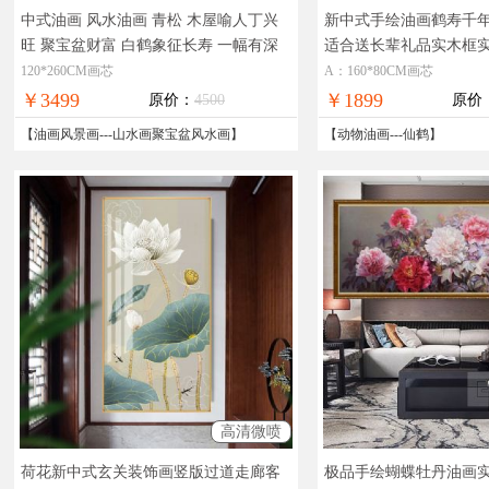
中式油画 风水油画 青松 木屋喻人丁兴
新中式手绘油画鹤寿千
旺 聚宝盆财富 白鹤象征长寿 一幅有深
适合送长辈礼品实木框
刻意义的优秀作品
带来好运 提升风水的
合客厅的挂画新中式挂
120*260CM画芯
A：160*80CM画芯
聚宝盆油画
￥3499
￥1899
原价：
4500
原价
【
油画风景画
---
山水画聚宝盆风水画
】
【
动物油画
---
仙鹤
】
高清微喷
荷花新中式玄关装饰画竖版过道走廊客
极品手绘蝴蝶牡丹油画