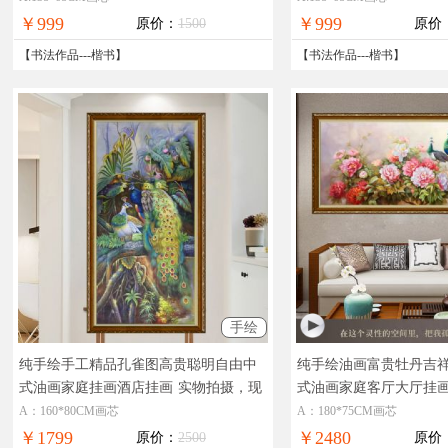
荐收藏
￥999
￥999
原价：
1500
原价
【
书法作品
---
楷书
】
【
书法作品
---
楷书
】
手绘
纯手绘手工精品孔雀图高贵聪明自由中
纯手绘油画富贵牡丹吉
式油画家庭挂画酒店挂画
实物拍摄，现
式油画家庭客厅大厅挂
货图片，在线支付，全国免邮
美油画，在线支付，全
A：160*80CM画芯
A：180*75CM画芯
￥1799
￥2480
原价：
2500
原价