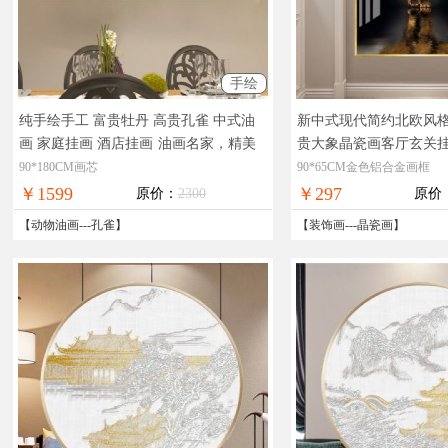
手绘
纯手绘手工 富贵牡丹 高贵孔雀 中式油
新中式现代简约北欧风
画 家庭挂画 酒店挂画
油画名家，精美
贵大象晶瓷画客厅玄关
油画，在线支付，全国免邮
现货图片，在线支付，
90*180CM画芯
90*65CM金色铝合金画框
￥1599
￥297
原价：
2300
原价
【
动物油画
---
孔雀
】
【
装饰画
---
晶瓷画
】