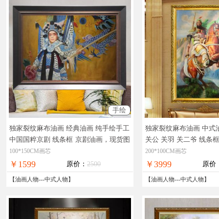
手绘
独家裂纹麻布油画 经典油画 纯手绘手工
独家裂纹麻布油画 中式
中国国粹京剧 线条框
京剧油画，现货图
关公 关羽 关二爷 线条
片，在线支付，全国免邮
身，大型油画，古典人
100*150CM画芯
200*100CM画芯
画
￥1599
￥3999
原价：
2500
原价
【
油画人物
---
中式人物
】
【
油画人物
---
中式人物
】