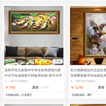
手绘
高档手绘九鱼图年年有余装饰画现代新
实力画家精品作品适合
中式手绘油画客厅样板房挂画
新中式手
华雄鹰展翅手绘油画实
绘油画精品品质
油画
A：142*57CM画芯
A：168*103CM画芯
￥799
￥3199
原价：
1100
原价
【
动物油画
---
九鱼图
】
【
动物油画
---
鹰
】