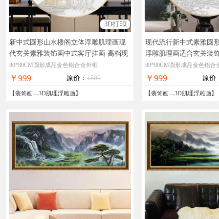
3D打印
新中式圆形山水楼阁立体浮雕肌理画现
现代流行新中式素雅圆
代玄关素雅装饰画中式客厅挂画
高档现
浮雕肌理画适合玄关装
代立体圆形装饰画
画
高档现代立体装饰画
80*80CM圆形成品金色铝合金外框
80*80CM圆形成品金色铝合
￥999
￥999
原价：
1500
原价
【
装饰画
---
3D肌理浮雕画
】
【
装饰画
---
3D肌理浮雕画
】