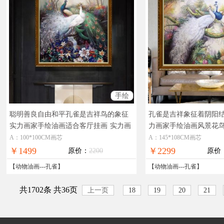
手绘
聪明善良自由和平孔雀是吉祥鸟的象征
孔雀是吉祥象征着阴阳
实力画家手绘油画适合客厅挂画
实力画
力画家手绘油画风景花
家手绘作品新中式油画
厅酒店挂画
A：100*100CM画芯
A：145*108CM画芯
￥1499
￥2299
原价：
2200
原价
【
动物油画
---
孔雀
】
【
动物油画
---
孔雀
】
共1702条 共36页
上一页
18
19
20
21