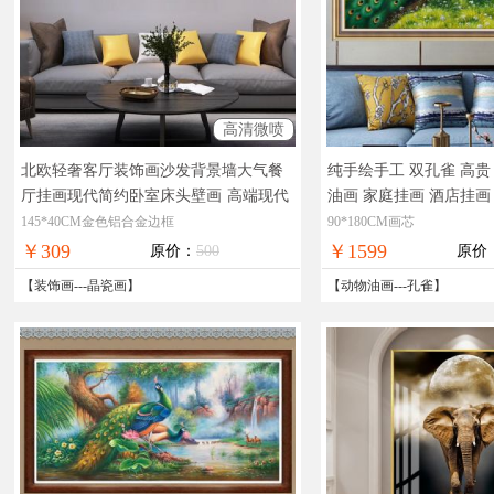
高清微喷
北欧轻奢客厅装饰画沙发背景墙大气餐
纯手绘手工 双孔雀 高贵
厅挂画现代简约卧室床头壁画
高端现代
油画 家庭挂画 酒店挂画
装饰画
美油画，在线支付，全
145*40CM金色铝合金边框
90*180CM画芯
￥309
￥1599
原价：
500
原价
【
装饰画
---
晶瓷画
】
【
动物油画
---
孔雀
】