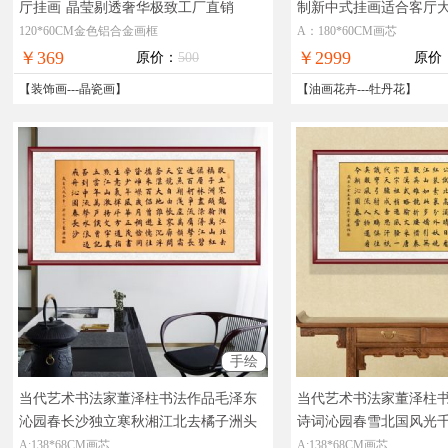
厅挂画
晶莹剔透奢华极致工厂直销
制新中式挂画适合客厅
绘精品油画
120*60CM金色铝合金画框
A：180*60CM画芯
￥369
￥2999
原价：
500
原价
【
装饰画
---
晶瓷画
】
【
油画花卉
---
牡丹花
】
手绘
当代艺术书法家董泽柱书法作品毛泽东
当代艺术书法家董泽柱
沁园春长沙独立寒秋湘江北去橘子洲头
诗词沁园春雪北国风光
毛泽东诗词
名家书法作品升值空间大热
飘
名家书法作品升值空
A:138*68CM画芯
A:138*68CM画芯