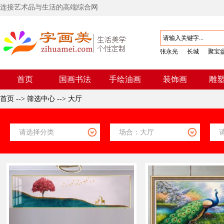
连接艺术品与生活的高端综合网
张永光
长城
聚宝
首页
国画书法
手绘油画
装饰画
雕
首页
-->
筛选中心
-->
大厅