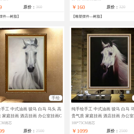
9
￥160
原价：
360
原价：
320
摆件
---
树脂
】
【
雕塑摆件
---
树脂
】
手绘
手工 中式油画 骏马 白马 马头 高
纯手绘手工 中式油画 骏马 白马 
 家庭挂画 酒店挂画 办公室挂画C
贵气质 家庭挂画 酒店挂画 办公
拍摄，现货图片，在线支付，全国
实物拍摄，现货图片，在线支付
75CM画芯
100*75CM画芯
免邮
99
￥1099
原价：
2500
原价：
2500