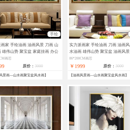
手绘
画家 手绘油画 油画风景 刀画 山
实力派画家 手绘油画 刀画 油画风
 雄伟山势 聚宝盆 家庭挂画 办公
水油画 雄伟山势 聚宝盆 油画风景
 酒店挂画
大师油画风景，客厅油
挂画 酒店挂画 办公室挂画
油画风
00CM画芯
86*200CM画芯
果图，油画手绘墙
饰画，客厅油画风水，精品风景
99
￥1999
原价：
3000
原价：
3000
全国免邮
风景画
---
山水画聚宝盆风水画
】
【
油画风景画
---
山水画聚宝盆风水画
】