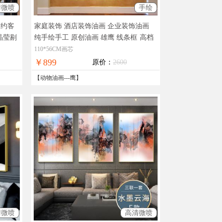
清微喷
手绘
简约客
家庭装饰 酒店装饰油画 企业装饰油画
晶莹剔
纯手绘手工 原创油画 雄鹰 线条框
高档
退换
油画，现货图片，在线支付，全国免邮
110*56CM画芯
￥899
原价：
2600
【
动物油画
---
鹰
】
清微喷
高清微喷