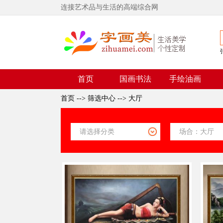
连接艺术品与生活的高端综合网
首页
国画书法
手绘油画
首页
-->
筛选中心
-->
大厅