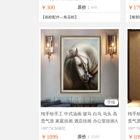
造
￥300
￥17
原价：
400
【
画框配件
---
角花框
】
【
雕塑
手绘
纯手绘手工 中式油画 骏马 白马 马头 高
纯手绘
贵气质 家庭挂画 酒店挂画 办公室挂画A
贵气质
油画交易网，实物拍摄，现货图片，在
实物
100*75CM画芯
100*
线支付，全国免邮
免邮
￥1099
￥10
原价：
2500