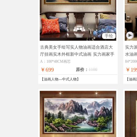
手绘
古典美女手绘写实人物油画适合酒店大
实力派
厅挂画实木外框新中式油画
实力画家手
水油画
绘作品新中式油画
室挂画
A：100*48CM画芯
84*2
画效
￥699
￥19
原价：
1100
【
油画人物
---
中式人物
】
【
油画