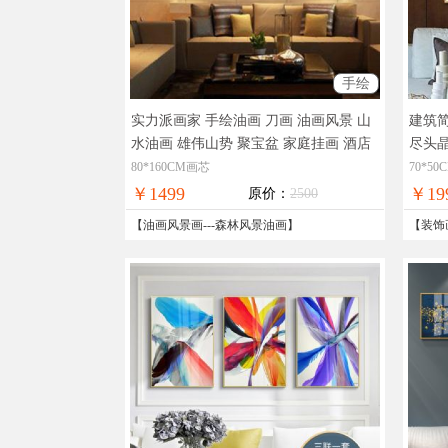
手绘
实力派画家 手绘油画 刀画 油画风景 山
建筑
水油画 雄伟山势 聚宝盆 家庭挂画 酒店
尽头
挂画 办公室挂画
实物拍摄，现货图片，
极致
80*160CM画芯
70*5
在线支付，全国免邮
￥1499
￥19
原价：
2500
【
油画风景画
---
森林风景油画
】
【
装饰