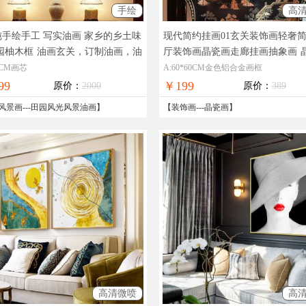
手绘
高
手绘手工 写实油画 家乡的乡土味
现代简约挂画01玄关装饰画轻奢
园柚木框
油画玄关，订制油画，油
厅装饰画晶瓷画走廊挂画抽象画
品展，全国免邮
透奢华极致工厂直销七天无理由
75CM画芯
A:60*60CM金色铝合金画框
99
￥199
原价：
2000
原价：
389
风景画
---
田园风光风景油画
】
【
装饰画
---
晶瓷画
】
高清微喷
高