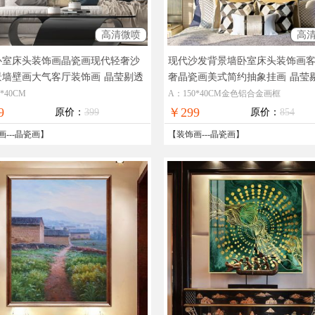
高清微喷
高
卧室床头装饰画晶瓷画现代轻奢沙
现代沙发背景墙卧室床头装饰画
景墙壁画大气客厅装饰画
晶莹剔透
奢晶瓷画美式简约抽象挂画
晶莹
极致晶瓷画工艺 轻奢更显档次
华极致工厂直销七天无理由退换
*40CM
A：150*40CM金色铝合金画框
9
￥299
原价：
399
原价：
854
画
---
晶瓷画
】
【
装饰画
---
晶瓷画
】