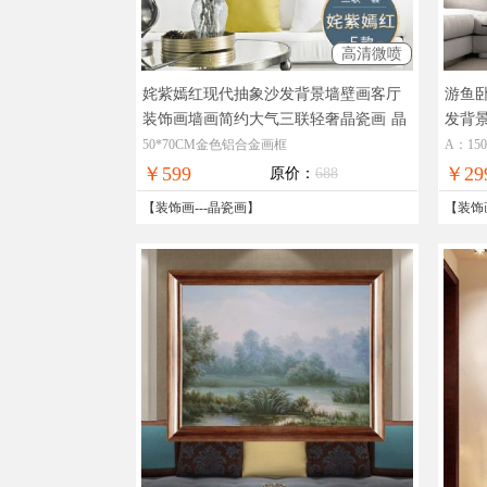
高清微喷
姹紫嫣红现代抽象沙发背景墙壁画客厅
游鱼
装饰画墙画简约大气三联轻奢晶瓷画
晶
发背
莹剔透奢华极致工厂直销十五天无理由
奢华
50*70CM金色铝合金画框
A：150
退换
￥599
￥29
原价：
688
【
装饰画
---
晶瓷画
】
【
装饰