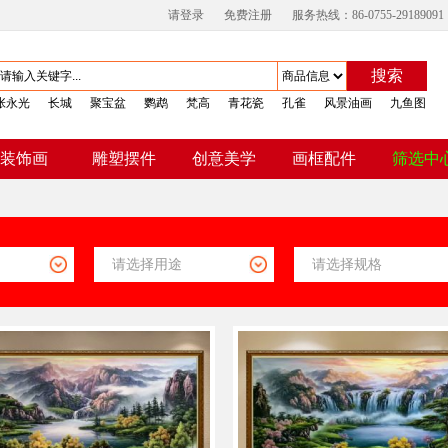
请登录
免费注册
服务热线：86-0755-29189091
搜索
张永光
长城
聚宝盆
鹦鹉
梵高
青花瓷
孔雀
风景油画
九鱼图
装饰画
雕塑摆件
创意美学
画框配件
筛选中