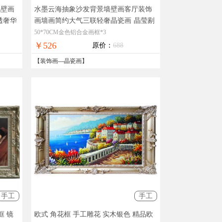
吧壁画
水墨云海抽象沙发背景墙壁画客厅装饰
透奢华
画墙画简约大气三联轻奢晶瓷画
晶莹剔
透奢华极致工厂直销十五天无理由退换
50*70CM金色铝合金画框*3
￥526
原价：
688
【
装饰画
---
晶瓷画
】
手工
手工
框 镜
欧式 角花框 手工雕花 实木银色 精品欧