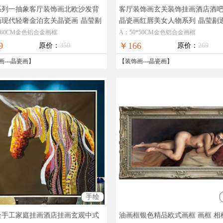
系列一抽象客厅装饰画北欧沙发背
客厅装饰画玄关装饰挂画酒店酒
画现代轻奢金泊玄关晶瓷画
晶莹剔
晶瓷画红唇美女人物系列
晶莹剔
华极致工厂直销十五天无理由退换
极致工厂直销品质保证
*60CM金色铝合金画框
A：50*50CM金色铝合金画框
9
￥166
原价：
350
原价：
269
画
---
晶瓷画
】
【
装饰画
---
晶瓷画
】
手绘
绘手工家庭挂画酒店挂画玄观中式
油画框银色精品欧式画框 画框 相