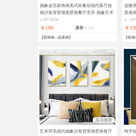
抽象金箔装饰画美式轻奢后现代客厅挂
追随
画沙发背景墙面壁画餐厅玄关
抽象艺术
景墙
风格时尚 晶瓷画 铝合金外框
透奢
A:50*70CM
A：60
￥199
￥19
原价：
258
【
装饰画
---
晶瓷画
】
【
装饰
高清微喷
艺术羽毛现代抽象沙发背景墙壁画客厅
纯手