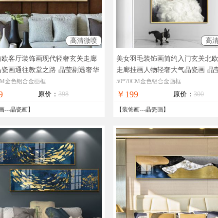
高清微喷
高
简欧客厅装饰画现代轻奢玄关走廊
美女羽毛装饰画简约入门玄关北
晶瓷画通往教堂之路
晶莹剔透奢华
走廊挂画人物轻奢大气晶瓷画
晶
工厂直销十五天无理由退换
奢华极致工厂直销十五天无理由
0CM金色铝合金画框
50*70CM金色铝合金画框
9
￥199
原价：
398
原价：
300
画
---
晶瓷画
】
【
装饰画
---
晶瓷画
】