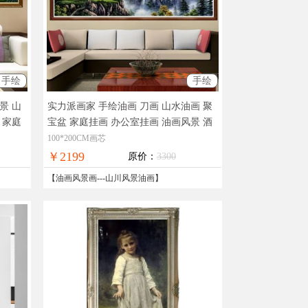
手绘
手绘
景 山
实力派画家 手绘油画 刀画 山水油画 聚
 家庭
宝盆 家庭挂画 办公室挂画 油画风景 酒
景装
店挂画
客厅油画价格最平，油画树林，
100*200CM画芯
油画，
在线支付，全国免邮
￥2199
原价：
3300
【
油画风景画
---
山川风景油画
】