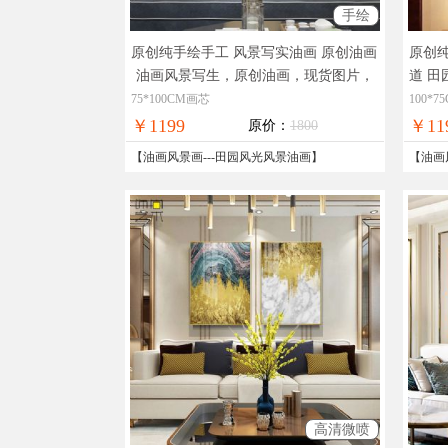
手绘
原创纯手绘手工 风景写实油画 原创油画
原创纯
油画风景写生，原创油画，现货图片，
道 田
在线支付，全国免邮邮
画作
75*100CM画芯
100*
￥1199
￥11
原价：
1800
【
油画风景画
---
田园风光风景油画
】
【
油画
高清微喷