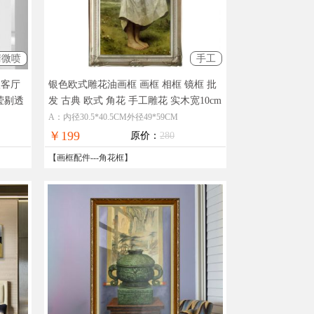
清微喷
手工
欧客厅
银色欧式雕花油画框 画框 相框 镜框 批
莹剔透
发 古典 欧式 角花 手工雕花 实木宽10cm
退换
厚5cm
厂家直销，实物拍摄，在线支
A：内径30.5*40.5CM外径49*59CM
付，全国免邮
￥199
原价：
280
【
画框配件
---
角花框
】