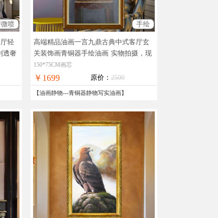
清微喷
手绘
客厅轻
高端精品油画一言九鼎古典中式客厅玄
剔透奢
关装饰画青铜器手绘油画
实物拍摄，现
货图片，在线支付，全国免邮
150*75CM画芯
￥1699
原价：
2500
【
油画静物
---
青铜器静物写实油画
】