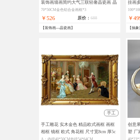
装饰画墙画简约大气三联轻奢晶瓷画
晶
挂画
莹剔透奢华极致工厂直销十五天无理由
现货
70*50CM金色铝合金画框*3
100*1
退换
￥526
￥49
原价：
688
【
装饰画
---
晶瓷画
】
【
抽象
手工
手工雕花 实木金色 精品欧式画框 画框
创意
相框 镜框 欧式 角花框 尺寸宽8cm 厚5c
塑
厂
m
工厂直销 品质优良 退换无优 手工打
国免
A：内径40*50CM外径54*64CM
40*23