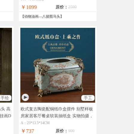
免邮
￥1099
原价：
2500
【
动物油画
---
八骏图马头
】
手绘
手工
马头 高
欧式复古陶瓷配铜纸巾盒摆件 别墅样板
室挂画D
房家居客厅餐桌软装抽纸盒
实物拍摄，
，全国
现货图片，在线支付，全国免邮
A：23*13.5*14CM
￥737
原价：
900