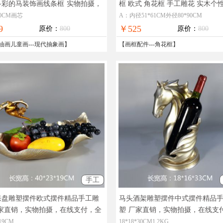
多彩的马装饰画线条框
实物拍摄，
框 欧式 角花框 手工雕花 实木个
图片，在线支付，全国免邮
宽16cm 厚6.5cm
实物拍摄，现货
00CM画芯
A：内径51*61CM外径80*90CM
在线支付，品质优良
9
￥525
原价：
800
原价：
800
油画儿童画
---
现代抽象画
】
【
画框配件
---
角花框
】
手工
果盘雕塑摆件欧式摆件精品手工雕
马头酒架雕塑摆件中式摆件精品
家直销，实物拍摄，在线支付，全
塑
厂家直销，实物拍摄，在线支
邮
国免邮
*19CM
18*18*30CM1.2KG