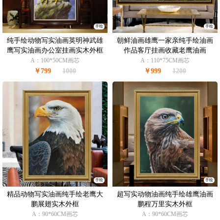
手绘
手绘
纯手绘动物写实油画英明神武雄
朝鲜油画雄鹰一家亲纯手绘油画
鹰写实油画办公室挂画实木外框
作品客厅挂画收藏老鹰油画
A：100*50CM画芯
A：110*75CM画芯
￥799
1000
￥999
1200
手绘
手绘
精品动物写实油画纯手绘老鹰大
超写实动物油画纯手绘雄鹰油画
鹏展翅实木外框
鹏程万里实木外框
A：90*60CM画芯
A：90*60CM画芯