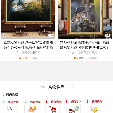
手绘
手绘
欧式动物油画纯手绘写实雄鹰图
精品朝鲜油画纯手绘动物油画雄
适合办公室挂画精品油画实木画
鹰写实油画时刻展翅飞翔实木金
框
色欧式画框
A：60*90CM画芯
A：100*75CM画芯
￥550
800
￥2199
4000
购物保障
1、购买流程