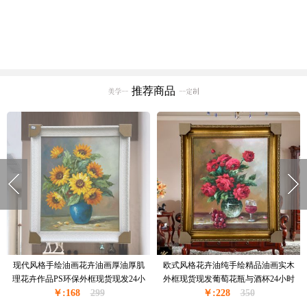
推荐商品
现代风格手绘油画花卉油画厚油厚肌
欧式风格花卉油纯手绘精品油画实木
理花卉作品PS环保外框现货现发24小
外框现货现发葡萄花瓶与酒杯24小时
￥:168
时之内发货
299
￥:228
之内发货
350