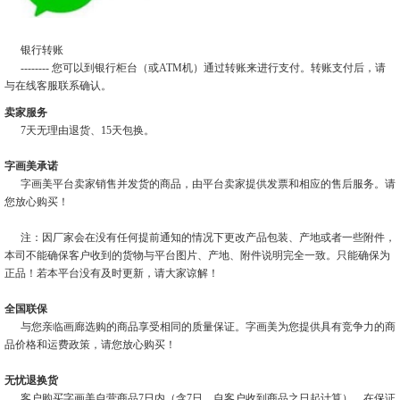
银行转账
-------- 您可以到银行柜台（或ATM机）通过转账来进行支付。转账支付后，请
与在线客服联系确认。
卖家服务
7天无理由退货、15天包换。
字画美承诺
字画美平台卖家销售并发货的商品，由平台卖家提供发票和相应的售后服务。请
您放心购买！
注：因厂家会在没有任何提前通知的情况下更改产品包装、产地或者一些附件，
本司不能确保客户收到的货物与平台图片、产地、附件说明完全一致。只能确保为
正品！若本平台没有及时更新，请大家谅解！
全国联保
与您亲临画廊选购的商品享受相同的质量保证。字画美为您提供具有竞争力的商
品价格和运费政策，请您放心购买！
无忧退换货
客户购买字画美自营商品7日内（含7日，自客户收到商品之日起计算），在保证