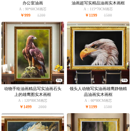
办公室油画
油画超写实精品油画实木画框
A：90*60CM画芯
A：115*70CM画芯
￥999
1200
￥1199
1500
手绘
手绘
动物手绘油画精品写实油画石头
领头人动物写实油画雄鹰静物精
上的雄鹰图实木画框
品油画实木画框
A：120*80CM画芯
A：60*80CM画芯
￥1499
2000
￥1199
1500