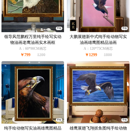
手绘
手绘
领导风范鹏程万里纯手绘写实动
大鹏展翅新中式纯手绘动物写实
物油画老鹰油画实木画框
油画雄鹰图精品油画
A：60*90CM画芯
A：120*75CM画芯
￥799
1200
￥1299
1800
手绘
手绘
纯手绘动物写实油画雄鹰图精品
雄鹰展翅飞翔抓鱼图纯手绘动物