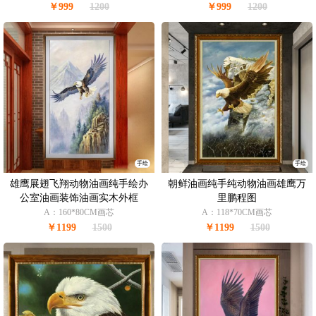
￥999
1200
￥999
1200
手绘
手绘
雄鹰展翅飞翔动物油画纯手绘办
朝鲜油画纯手纯动物油画雄鹰万
公室油画装饰油画实木外框
里鹏程图
A：160*80CM画芯
A：118*70CM画芯
￥1199
1500
￥1199
1500