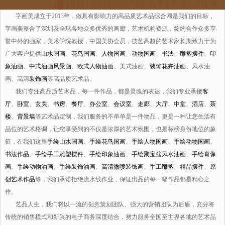
字画美成立于2013年，做具有影响力的高品质艺术品综合网是我们的目标，
字画美整合了深圳及全球各地众多优秀的画廊，艺术机构资源，签约合作众多享
誉中外的画家，美术学院教授，中国美协会员，技艺高超的艺术家长期致力于为
广大客户提供
山水国画
、
花鸟国画
、
人物国画
、
动物国画
、
书法
、
雕塑摆件
、
印
象油画
、
中式油画风景画
、
欧式人物油画
、美式油画、
装饰花卉油画
、风水油
画、高清
装饰画
等高品质艺术品。
我们专注高品质艺术品，每一件作品，都是灵魂的表达，我们专业承接
客
厅
、
卧室
、
玄关
、
书房
、
餐厅
、
办公室
、
会议室
、
走廊
、
大厅
、
中堂
、
酒店
、
茶
楼
、
背景墙
等艺术品定制，我们服务的不单单是一件物品，更是一种让您生活有
品位的艺术格调，让您享受到的不仅是浓厚的艺术氛围，也是标榜身份地位的象
征，在我们这里
手绘山水国画
、
手绘花鸟国画
、
手绘人物国画
、
手绘动物国画
、
书法作品
、
手绘手工雕塑摆件
、
手绘印象油画
、
手绘聚宝盆风水油画
、
手绘肖像
画
、
手绘动物油画
、
手绘装饰油画
、
高清微喷装饰画
、
手工雕塑
、
精品摆件
、
原
创艺术作品
等，我们承诺拒绝流水线作业，保证出品的每一幅作品都是精心之
作。
艺品人生，我们将以一流的创意策划团队、强大的营销团队为后盾，充分将
传统的销售模式和新兴的电子商务深度结合，努力服务全国至世界各地的艺术品