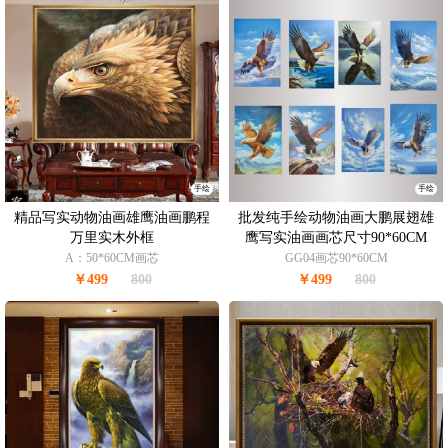
手绘
手绘
精品写实动物油画雄鹰油画鹏程
批发纯手绘动物油画大鹏展翅雄
万里实木外框
鹰写实油画画芯尺寸90*60CM
A：50*60CM画芯
GG04画芯90*60CM
￥499
800
￥499
800