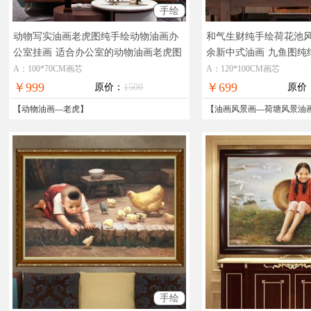
手绘
动物写实油画老虎图纯手绘动物油画办
和气生财纯手绘荷花池
公室挂画
适合办公室的动物油画老虎图
余新中式油画
九鱼图纯
A：100*70CM画芯
A：120*100CM画芯
￥999
￥699
原价：
1500
原价
【
动物油画
---
老虎
】
【
油画风景画
---
荷塘风景油
手绘