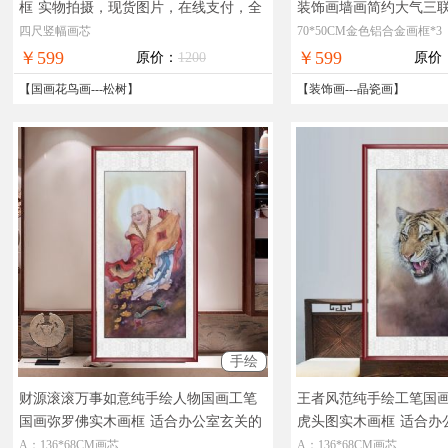
框
实物拍摄，现货图片，在线支付，全
装饰画墙画简约大气三
国免邮
莹剔透奢华极致工厂直
四尺竖幅画芯
70*50CM金色铝合金画框*3
退换
￥599
￥599
原价：
1200
原价
【
国画花鸟画
---
松树
】
【
装饰画
---
晶瓷画
】
手绘
财源滚滚万事如意纯手绘人物国画工笔
王者风范纯手绘工笔国
国画弥罗佛实木画框
适合办公室玄关的
虎头图实木画框
适合办
精品人物国画工笔人物国画
A：136*68CM画芯
A：136*68CM画芯