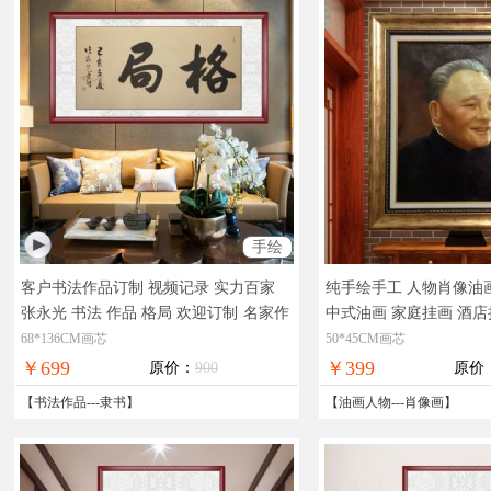
手绘
客户书法作品订制 视频记录 实力百家
纯手绘手工 人物肖像油画
张永光 书法 作品 格局 欢迎订制
名家作
中式油画 家庭挂画 酒店
品 值得收藏 升值空间大
画B
实物拍摄，现货图
68*136CM画芯
50*45CM画芯
全国免邮
￥699
￥399
原价：
900
原价
【
书法作品
---
隶书
】
【
油画人物
---
肖像画
】