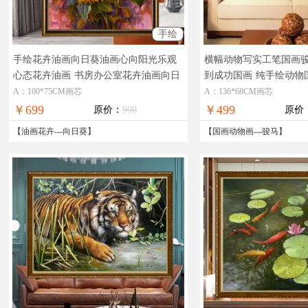
手绘
手绘花卉油画向日葵油画心向阳光乐观
横幅动物写实工笔国画
心态花卉油画
书房办公室花卉油画向日
到成功国画
纯手绘动物
葵油画
A：100*75CM画芯
A：136*68CM画芯
￥699
￥499
原价：
900
原价
【
油画花卉
---
向日葵
】
【
国画动物画
---
骏马
】