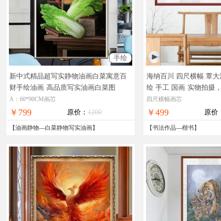
手绘
新中式精品超写实静物油画白菜寓意百
海纳百川 四尺横幅 覃大
财手绘油画
高品质写实油画白菜图
绘 手工 国画
实物拍摄
线支付，全国免邮
A：60*90CM画芯
四尺横幅画芯
￥799
￥499
原价：
1200
原价
【
油画静物
---
白菜静物写实油画
】
【
书法作品
---
楷书
】