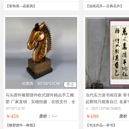
【
装饰画
---
晶瓷画
】
【
油画花卉
---
古典花卉
】
手工
马头摆件雕塑摆件欧式摆件精品手工雕
当代实力派书画百家 草
塑
厂家直销，实物拍摄，在线支付，全
起辉煌只能靠自己
名家
国免邮
值高
30*18*52CM
A：四尺136*68CM画芯
￥459
￥699
原价：
960
原价
【
雕塑摆件
---
树脂
】
【
书法作品
---
草书
】