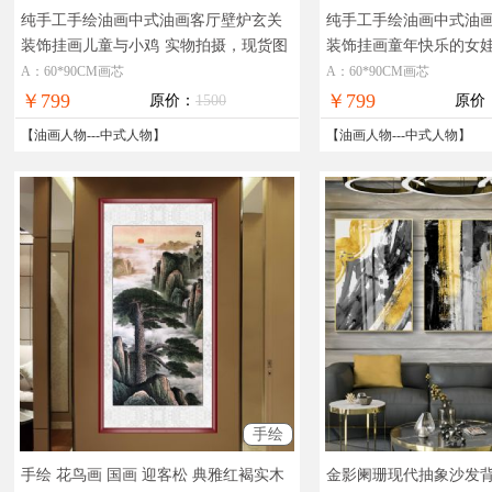
纯手工手绘油画中式油画客厅壁炉玄关
纯手工手绘油画中式油
装饰挂画儿童与小鸡
实物拍摄，现货图
装饰挂画童年快乐的女
片，在线支付，全国免邮
物，现货图片，在线支
A：60*90CM画芯
A：60*90CM画芯
￥799
￥799
原价：
1500
原价
【
油画人物
---
中式人物
】
【
油画人物
---
中式人物
】
手绘
手绘 花鸟画 国画 迎客松 典雅红褐实木
金影阑珊现代抽象沙发