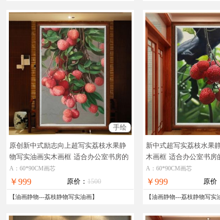
手绘
原创新中式励志向上超写实荔枝水果静
新中式超写实荔枝水果
物写实油画实木画框
适合办公室书房的
木画框
适合办公室书房
水果静物写实油画作品荔枝图
荔枝
A：60*90CM画芯
A：60*90CM画芯
￥999
￥999
原价：
1500
原价
【
油画静物
---
荔枝静物写实油画
】
【
油画静物
---
荔枝静物写实