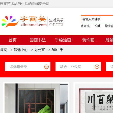
连接艺术品与生活的高端综合网
张永光
长城
聚宝
首页
国画书法
手绘油画
装饰画
雕
首页
-->
筛选中心
-->
办公室
-->
500-1千