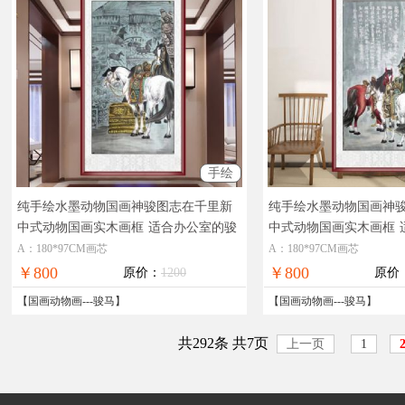
手绘
纯手绘水墨动物国画神骏图志在千里新
纯手绘水墨动物国画神
中式动物国画实木画框
适合办公室的骏
中式动物国画实木画框
马图动物国画
室的手绘动物国画
A：180*97CM画芯
A：180*97CM画芯
￥800
￥800
原价：
1200
原价
【
国画动物画
---
骏马
】
【
国画动物画
---
骏马
】
共292条 共7页
上一页
1