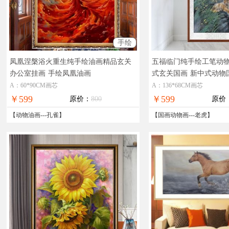
手绘
凤凰涅槃浴火重生纯手绘油画精品玄关
五福临门纯手绘工笔动
办公室挂画
手绘凤凰油画
式玄关国画
新中式动物
A：60*90CM画芯
A：136*68CM画芯
￥599
￥599
原价：
800
原价
【
动物油画
---
孔雀
】
【
国画动物画
---
老虎
】