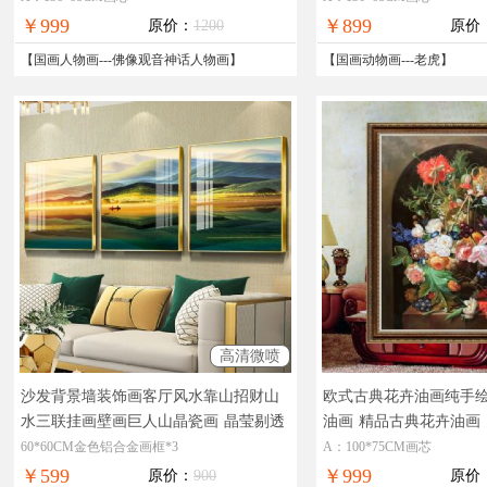
￥999
￥899
原价：
1200
原价
【
国画人物画
---
佛像观音神话人物画
】
【
国画动物画
---
老虎
】
高清微喷
沙发背景墙装饰画客厅风水靠山招财山
欧式古典花卉油画纯手
水三联挂画壁画巨人山晶瓷画
晶莹剔透
油画
精品古典花卉油画
奢华极致工厂直销七天无理由退换
60*60CM金色铝合金画框*3
A：100*75CM画芯
￥599
￥999
原价：
900
原价