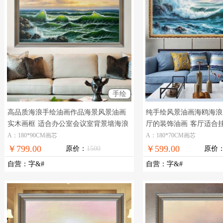
手绘
高品质海浪手绘油画作品海景风景油画
纯手绘风景油画海鸥海浪
实木画框
适合办公室会议室背景墙海浪
厅的装饰油画
客厅适合
风景油画
油画
A：180*90CM画芯
A：180*70CM画芯
￥799.00
￥599.00
原价：
1500
原价
自营
：
字&#
自营
：
字&#