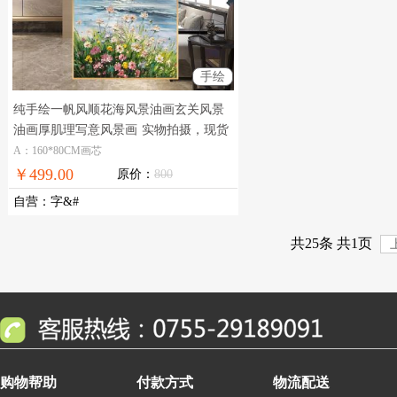
手绘
纯手绘一帆风顺花海风景油画玄关风景
油画厚肌理写意风景画
实物拍摄，现货
图片，在线支付，全国免邮
A：160*80CM画芯
￥499.00
原价：
800
自营
：
字&#
共25条 共1页
购物帮助
付款方式
物流配送