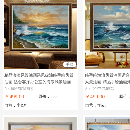
手绘
精品海浪风景油画乘风破浪纯手绘风景
纯手绘海浪风景油画适合
油画
适合客厅办公室的海浪风景油画
风景油画
精品手绘油画
A：100*75CM画芯
A：100*75CM画芯
￥499.00
￥499.00
原价：
800
原价
自营
：
字&#
自营
：
字&#