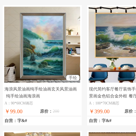
手绘
海浪风景油画纯手绘油画玄关风景油画
现代简约客厅餐厅装饰手
纯手绘油画海浪画
景画金色铝合金外框
餐
A：90*60CM画芯
A：100*70CM画芯
￥99.00
￥399.00
原价：
200
原价
自营
：
字&#
自营
：
字&#