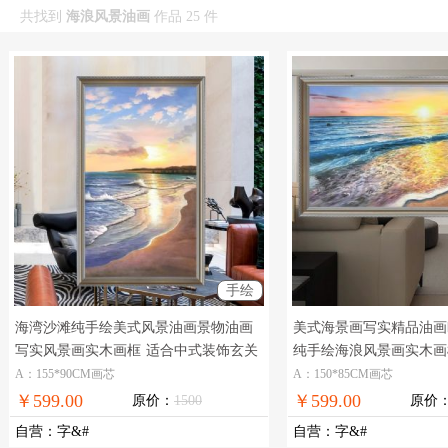
共找到
海浪风景油画
作品 25 件
手绘
海湾沙滩纯手绘美式风景油画景物油画
美式海景画写实精品油画
写实风景画实木画框
适合中式装饰玄关
纯手绘海浪风景画实木画
海景风景画
店大厅的现代装饰风景油
A：155*90CM画芯
A：150*85CM画芯
￥599.00
￥599.00
原价：
1500
原价
自营
：
字&#
自营
：
字&#