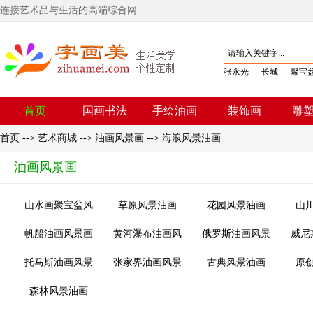
连接艺术品与生活的高端综合网
张永光
长城
聚宝
首页
国画书法
手绘油画
装饰画
雕
首页
-->
艺术商城
-->
油画风景画
-->
海浪风景油画
油画风景画
山水画聚宝盆风
草原风景油画
花园风景油画
山
水画
帆船油画风景画
黄河瀑布油画风
俄罗斯油画风景
威尼
景画
画
托马斯油画风景
张家界油画风景
古典风景油画
原
画
画
森林风景油画