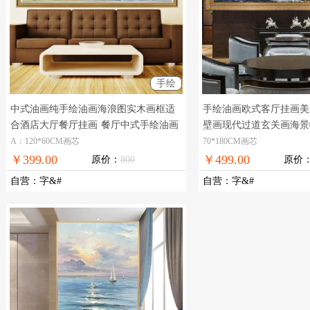
手绘
中式油画纯手绘油画海浪图实木画框适
手绘油画欧式客厅挂画美
合酒店大厅餐厅挂画
餐厅中式手绘油画
壁画现代过道玄关画海景
画，现货图片，在线支付
A：120*60CM画芯
70*180CM画芯
￥399.00
￥499.00
原价：
800
原价
自营
：
字&#
自营
：
字&#