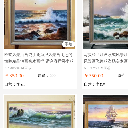
手绘
欧式风景油画纯手绘海浪风景画飞翔的
写实精品油画欧式风景油
海鸥精品油画实木画框
适合客厅卧室的
风景画飞翔的海鸥实木画
海浪风景油画
室的海浪风景油画
A：80*80CM画芯
A：80*80CM画芯
￥350.00
￥350.00
原价：
600
原价
自营
：
字&#
自营
：
字&#