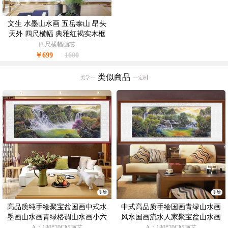
文生 水墨山水画 五岳泰山 昂头
天外 四尺横幅 典雅红褐实木框
手绘 手工 国画
四尺横幅画芯
￥699
1600
类似商品
手绘
手绘
高品质纯手绘聚宝盆国画中式水
中式高品质手绘国画青绿山水画
墨画山水画青绿格调山水画小六
风水国画流水人家聚宝盆山水画
尺山水画支持个性提词
支持个性提词
A：180*70CM画芯
A：180*70CM画芯