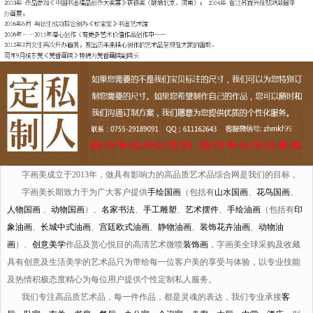
字画美成立于2013年，做具有影响力的高品质艺术品综合网是我们的目标 。
字画美长期致力于为广大客户提供
手绘国画
（包括有
山水国画
、
花鸟国画
、
人物国画
、
动物国画
）、
名家书法
、
手工雕塑
、
艺术摆件
、
手绘油画
（包括有
印
象油画
、
长城中式油画
、
宫廷欧式油画
、
静物油画
、
装饰花卉油画
、
动物油
画
）、
创意美学
作品及赏心悦目的高清艺术微喷
装饰画
，字画美全球采购及收藏
具有创意及生活美学的艺术品只为带给每一位客户美的享受与体验，以专业技能
及热情积极态度精心为每位用户提供个性定制私人服务。
我们专注高品质艺术品，每一件作品，都是灵魂的表达，我们专业承接
客