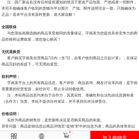
注：因厂家会在没有任何提前通知的情况下更改产品包装、产地或者一些附件，
本司不能确保客户收到的货物与平台图片、产地、附件说明完全一致。只能确保为
正品！若本平台没有及时更新，请大家谅解！
全国联保
与您亲临画廊选购的商品享受相同的质量保证。字画美为您提供具有竞争力的商
品价格和运费政策，请您放心购买！
无忧退换货
客户购买字画美自营商品7日内（含7日，自客户收到商品之日起计算），在保证
商品完好的前提下，可无理由退货。
权利声明：
字画美平台上的所有商品信息、客户评价、商品咨询、网友讨论等内容，是字画
美重要的经营资源，未经许可，禁止非法转载使用。
注：本站商品信息均来自于合作方，其真实性、准确性和合法性由信息拥有者
（合作方）负责。本站不提供任何保证，并不承担任何法律责任。
价格说明：
实价为商品的销售价，是您最终决定是否购买商品的依据。
异常问题：商品促销信息以商品详情页“促销”栏中的信息为准；商品的具体售价以
0
订单结算页价格为准；如您发现活动商品售价或促销信息有异常，建议购买前先联
加入购物车
系销售商咨询。