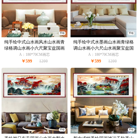
手绘
手绘
纯手绘中式山水画风水山水画青
纯手绘中式水墨画山水画青绿格
绿格调山水画小六尺聚宝盆国画
调山水画小六尺山水画聚宝盆国
支持个性提词
画支持个性提词
A：180*70CM画芯
A：180*70CM画芯
￥599
1200
￥599
1200
手绘
手绘