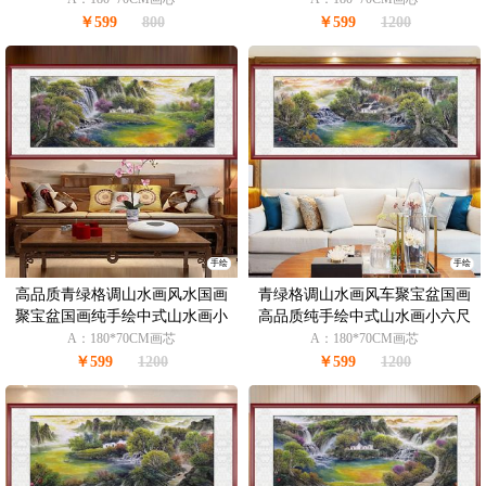
￥599
800
￥599
1200
手绘
手绘
高品质青绿格调山水画风水国画
青绿格调山水画风车聚宝盆国画
聚宝盆国画纯手绘中式山水画小
高品质纯手绘中式山水画小六尺
六尺支持个性提词
国画山水支持个性提词
A：180*70CM画芯
A：180*70CM画芯
￥599
1200
￥599
1200