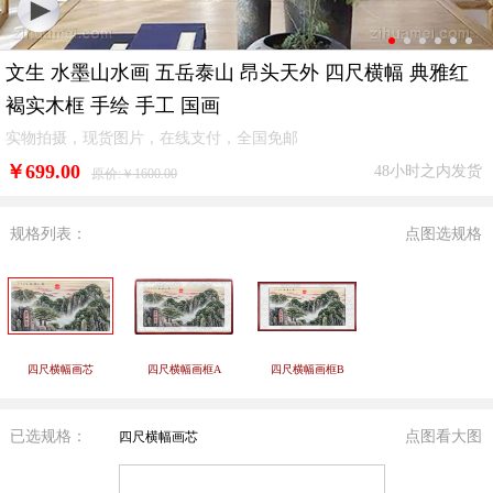
文生 水墨山水画 五岳泰山 昂头天外 四尺横幅 典雅红
褐实木框 手绘 手工 国画
实物拍摄，现货图片，在线支付，全国免邮
￥
699.00
48小时之内发货
原价:￥1600.00
规格列表：
点图选规格
四尺横幅画芯
四尺横幅画框A
四尺横幅画框B
已选规格：
点图看大图
四尺横幅画芯