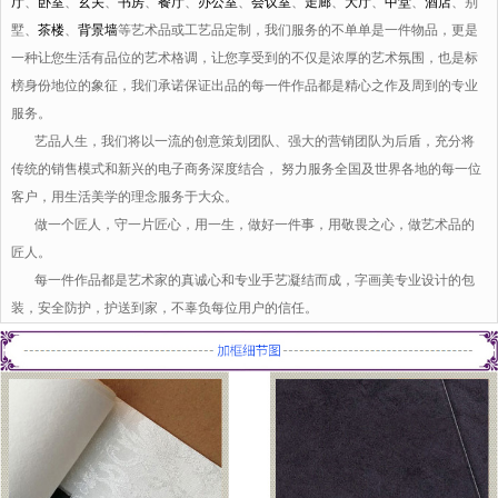
厅
、
卧室
、
玄关
、
书房
、
餐厅
、
办公室
、
会议室
、
走廊
、
大厅
、
中堂
、
酒店
、别
墅、
茶楼
、
背景墙
等艺术品或工艺品定制，我们服务的不单单是一件物品，更是
一种让您生活有品位的艺术格调，让您享受到的不仅是浓厚的艺术氛围，也是标
榜身份地位的象征，我们承诺保证出品的每一件作品都是精心之作及周到的专业
服务。
艺品人生，我们将以一流的创意策划团队、强大的营销团队为后盾，充分将
传统的销售模式和新兴的电子商务深度结合， 努力服务全国及世界各地的每一位
客户，用生活美学的理念服务于大众。
做一个匠人，守一片匠心，用一生，做好一件事，用敬畏之心，做艺术品的
匠人。
每一件作品都是艺术家的真诚心和专业手艺凝结而成，字画美专业设计的包
装，安全防护，护送到家，不辜负每位用户的信任。