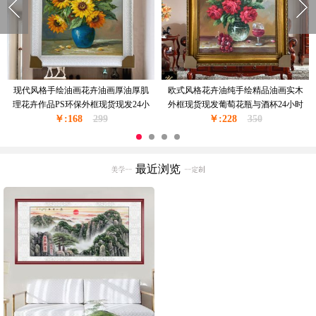
纯手绘玫瑰花印象花卉油画卧室挂画
纯手绘精品花卉油画餐厅挂画PS外框
PS环保外框24小时之内发货
24小时之内发货
￥:168
299
￥:168
299
最近浏览