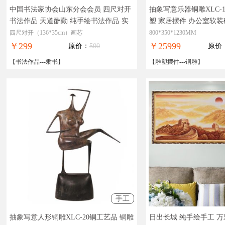
中国书法家协会山东分会会员 四尺对开
抽象写意乐器铜雕XLC-
书法作品 天道酬勤 纯手绘书法作品
实
塑 家居摆件 办公室软装
物拍摄，现货图片，在线支付，全国免
9KG
实物拍摄，精品艺
四尺对开（136*35cm）画芯
800*350*1230MM
邮
全国免邮
￥299
￥25999
原价：
500
原价
【
书法作品
---
隶书
】
【
雕塑摆件
---
铜雕
】
手工
抽象写意人形铜雕XLC-20铜工艺品 铜雕
日出长城 纯手绘手工 万