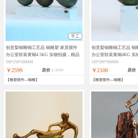
手工
创意梨铜雕铜工艺品 铜雕塑 家居摆件
创意梨铜雕铜工艺品 铜
办公室软装黄铜4.5KG
实物拍摄，精品
办公室软装黄铜4KG
实
艺术，在线支付，全国免邮
术，在线支付，全国免
590*250*260MM
320*290*500MM
￥2599
￥2100
原价：
3000
原价
【
雕塑摆件
---
铜雕
】
【
雕塑摆件
---
铜雕
】