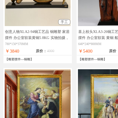
手工
创意人物XLA2-94铜工艺品 铜雕塑 家居
喜上枝头XLA3-26铜工
摆件 办公室软装黄铜5.8KG
实物拍摄，
摆件 办公室软装 黄铜 
精品艺术，在线支付，全国免邮
拍摄，精品艺术，在线
780*150*370MM
640*240*800MM
￥3840
￥5400
原价：
4000
原价
【
雕塑摆件
---
铜雕
】
【
雕塑摆件
---
铜雕
】