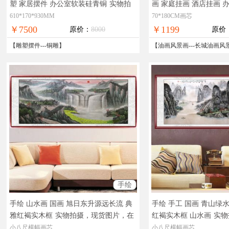
塑 家居摆件 办公室软装硅青铜
实物拍
画 家庭挂画 酒店挂画 
摄，精品艺术，在线支付，全国免邮
拍摄，现货图片，在线
610*170*930MM
70*180CM画芯
￥7500
￥1199
原价：
8000
原价
【
雕塑摆件
---
铜雕
】
【
油画风景画
---
长城油画风
手绘
手绘 山水画 国画 旭日东升源远长流 典
手绘 手工 国画 青山绿
雅红褐实木框
实物拍摄，现货图片，在
红褐实木框 山水画
实物
线支付，全国免邮
片，在线支付，全国免
小八尺横幅画芯
小八尺横幅画芯