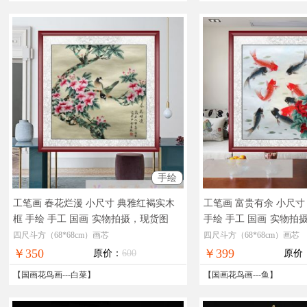
手绘
工笔画 春花烂漫 小尺寸 典雅红褐实木
工笔画 富贵有余 小尺寸
框 手绘 手工 国画
实物拍摄，现货图
手绘 手工 国画
实物拍
片，在线支付，全国免邮
在线支付，全国免邮
四尺斗方（68*68cm）画芯
四尺斗方（68*68cm）画芯
￥350
￥399
原价：
600
原价
【
国画花鸟画
---
白菜
】
【
国画花鸟画
---
鱼
】