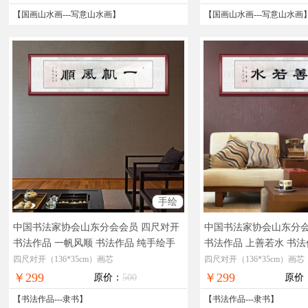
【
国画山水画
---
写意山水画
】
【
国画山水画
---
写意山水画
手绘
中国书法家协会山东分会会员 四尺对开
中国书法家协会山东分会
书法作品 一帆风顺 书法作品 纯手绘手
书法作品 上善若水 书法
工
实物拍摄，现货图片，在线支付，全
工
实物拍摄，现货图片
四尺对开（136*35cm）画芯
四尺对开（136*35cm）画芯
国免邮
国免邮
￥299
￥299
原价：
500
原价
【
书法作品
---
隶书
】
【
书法作品
---
隶书
】