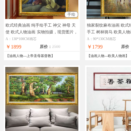
手绘
欧式经典油画 纯手绘手工 神父 神母 天
独家裂纹麻布油画 欧式
使 欧式人物油画
实物拍摄，现货图片，
手工 树林骑马 欧美人物
在线支付，全国免邮
现货图片，在线支付，
A：130*100CM画芯
A：90*130CM画芯
￥1899
￥1799
原价：
2500
原价
【
油画人物
---
上帝圣母基督教
】
【
油画人物
---
欧美人物画
】