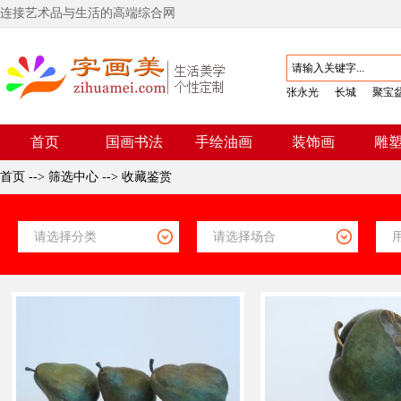
连接艺术品与生活的高端综合网
张永光
长城
聚宝
首页
国画书法
手绘油画
装饰画
雕
首页
-->
筛选中心
-->
收藏鉴赏