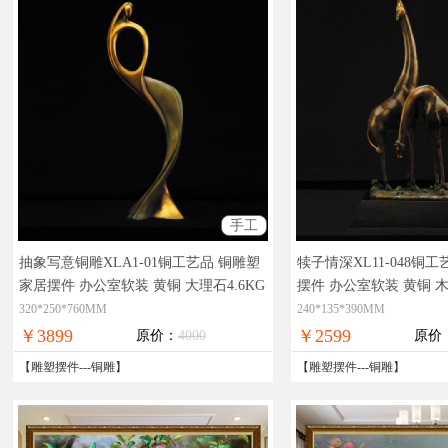
手工
抽象写意铜雕XLA1-01铜工艺品 铜雕塑
犊子情深XL11-048铜工
家居摆件 办公室软装 黄铜 大理石4.6KG
摆件 办公室软装 黄铜 
实物拍摄，精品艺术，在线支付，全国
精品艺术，在线支付，
320*250*760MM
240*135*390MM
免邮
￥3899
￥2599
原价：
4000
原价
【
雕塑摆件
---
铜雕
】
【
雕塑摆件
---
铜雕
】