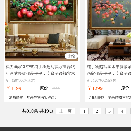
手绘
实力画家新中式纯手绘超写实水果静物
纯手绘超写实水果静物
油画苹果树作品平平安安多子多福实木
画家作品平平安安多子
画框
适合现代风格客厅精品装饰油画
合客厅酒店餐厅的精品
A：120*50CM画芯
A：120*60CM画芯
￥1199
￥1299
原价：
1500
原价
【
油画静物
---
苹果静物写实油画
】
【
油画静物
---
苹果静物写实
共910条 共19页
上一页
1
2
3
4