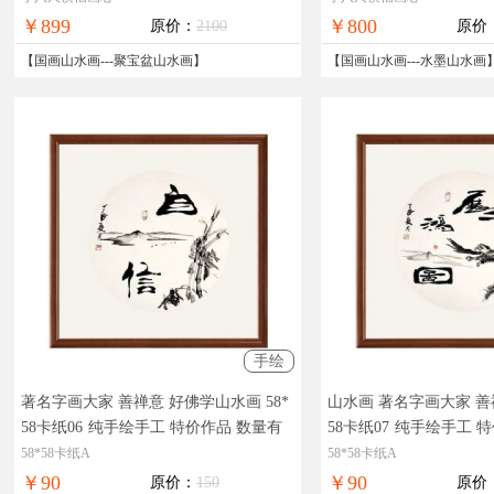
￥899
￥800
原价：
2100
原价
【
国画山水画
---
聚宝盆山水画
】
【
国画山水画
---
水墨山水画
手绘
著名字画大家 善禅意 好佛学山水画 58*
山水画 著名字画大家 善禅
58卡纸06
纯手绘手工 特价作品 数量有
58卡纸07
纯手绘手工 特
限 价格优惠 时间有限
限 价格优惠 时间有限
58*58卡纸A
58*58卡纸A
￥90
￥90
原价：
150
原价