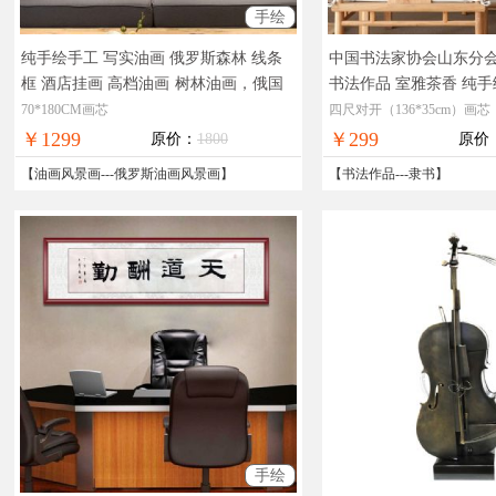
手绘
纯手绘手工 写实油画 俄罗斯森林 线条
中国书法家协会山东分会
框 酒店挂画 高档油画
树林油画，俄国
书法作品 室雅茶香 纯
油画，俄罗斯油画风景，在线支付，全
物拍摄，现货图片，在
70*180CM画芯
四尺对开（136*35cm）画芯
国免邮
邮
￥1299
￥299
原价：
1800
原价
【
油画风景画
---
俄罗斯油画风景画
】
【
书法作品
---
隶书
】
手绘