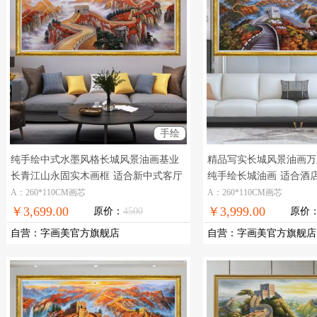
手绘
纯手绘中式水墨风格长城风景油画基业
精品写实长城风景油画万
长青江山永固实木画框
适合新中式客厅
纯手绘长城油画
适合酒
大厅的长城风景油画
城风景油画
A：260*110CM画芯
A：260*110CM画芯
￥3,699.00
￥3,999.00
原价：
4500
原价
自营
：
字画美官方旗舰店
自营
：
字画美官方旗舰店