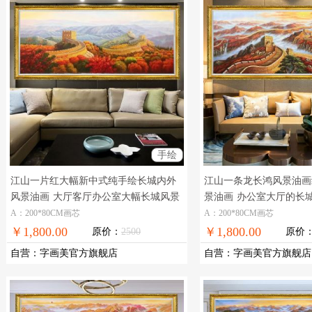
手绘
江山一片红大幅新中式纯手绘长城内外
江山一条龙长鸿风景油画
风景油画
大厅客厅办公室大幅长城风景
景油画
办公室大厅的长
油画
A：200*80CM画芯
A：200*80CM画芯
￥1,800.00
￥1,800.00
原价：
2500
原价
自营
：
字画美官方旗舰店
自营
：
字画美官方旗舰店