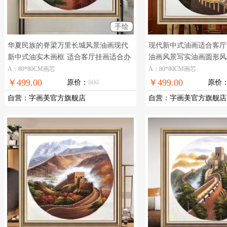
手绘
华夏民族的脊梁万里长城风景油画现代
现代新中式油画适合客厅
新中式油实木画框
适合客厅挂画适合办
油画风景写实油画圆形风
公室装饰挂画
手绘油画风景油画
A：80*80CM画芯
A：80*80CM画芯
￥499.00
￥499.00
原价：
800
原价
自营
：
字画美官方旗舰店
自营
：
字画美官方旗舰店