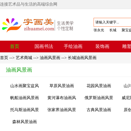
连接艺术品与生活的高端综合网
张永光
长城
聚宝
首页
国画书法
手绘油画
装饰画
雕
首页
-->
艺术商城
-->
油画风景画
-->
长城油画风景画
油画风景画
山水画聚宝盆风
草原风景油画
花园风景油画
山
水画
帆船油画风景画
黄河瀑布油画风
俄罗斯油画风景
威尼
景画
画
托马斯油画风景
张家界油画风景
古典风景油画
原
画
画
森林风景油画