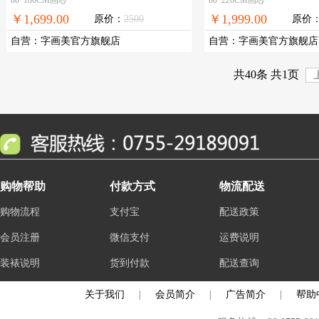
付，全国免邮
￥1,699.00
￥1,999.00
原价：
2500
原价
自营
：
字画美官方旗舰店
自营
：
字画美官方旗舰店
共40条 共1页
购物帮助
付款方式
物流配送
购物流程
支付宝
配送政策
会员注册
微信支付
运费说明
装裱说明
货到付款
配送查询
关于我们
|
会员简介
|
广告简介
|
帮助