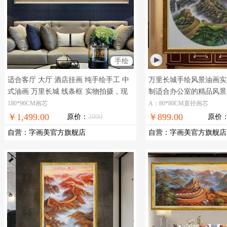
手绘
适合客厅 大厅 酒店挂画 纯手绘手工 中
万里长城手绘风景油画实
式油画 万里长城 线条框
实物拍摄，现
制适合办公室的精品风景
货图片，在线支付，全国免邮
油画日出万里长城油画
180*90CM画芯
A：80*80CM直径画芯
￥1,499.00
￥899.00
原价：
2000
原价
自营
：
字画美官方旗舰店
自营
：
字画美官方旗舰店