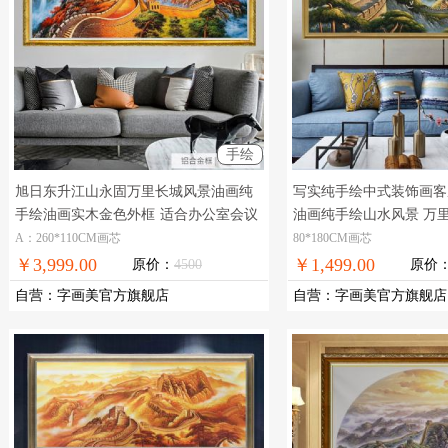
手绘
旭日东升江山永固万里长城风景油画纯
写实纯手绘中式装饰画客
手绘油画实木金色外框
适合办公室会议
油画纯手绘山水风景 万
室大幅长城风景油画纯手绘油画
风景，现货图片，在线支
A：260*110CM画芯
80*180CM画芯
￥3,999.00
￥1,499.00
原价：
4500
原价
自营
：
字画美官方旗舰店
自营
：
字画美官方旗舰店