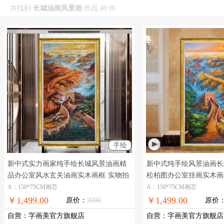
共找到
长城油画风景画
作品 40 件
手绘
新中式实力画家纯手绘长城风景油画精
新中式纯手绘风景油画长
品办公室风水玄关油画实木画框
实物拍
松柏图办公室挂画实木画
摄，现货图片，在线支付，全国免邮
玄关的新中式长城油画作
A：150*75CM画芯
A：150*75CM画芯
￥1,499.00
￥1,499.00
原价：
2000
原价
自营
：
字画美官方旗舰店
自营
：
字画美官方旗舰店