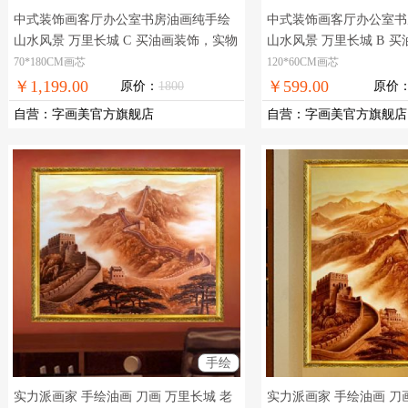
中式装饰画客厅办公室书房油画纯手绘
中式装饰画客厅办公室书
山水风景 万里长城 C
买油画装饰，实物
山水风景 万里长城 B
买
拍摄，现货图片，在线支付，全国免邮
拍摄，现货图片，在线支
70*180CM画芯
120*60CM画芯
￥1,199.00
￥599.00
原价：
1800
原价
自营
：
字画美官方旗舰店
自营
：
字画美官方旗舰店
手绘
实力派画家 手绘油画 刀画 万里长城 老
实力派画家 手绘油画 刀