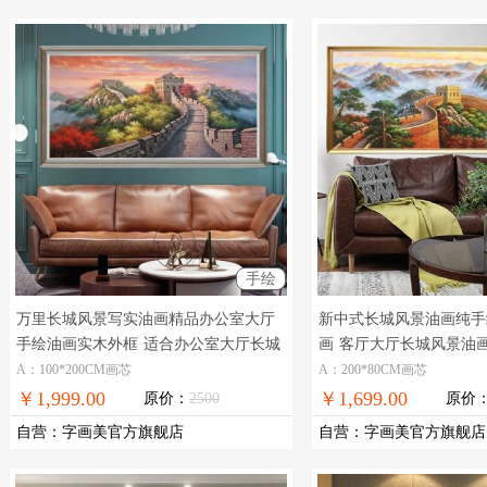
手绘
万里长城风景写实油画精品办公室大厅
新中式长城风景油画纯手
手绘油画实木外框
适合办公室大厅长城
画
客厅大厅长城风景油
写实风景油画
A：100*200CM画芯
A：200*80CM画芯
￥1,999.00
￥1,699.00
原价：
2500
原价
自营
：
字画美官方旗舰店
自营
：
字画美官方旗舰店