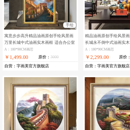
手绘
寓意步步高升精品油画原创手绘风景画
精品油画原创手绘风景画
万里长城中式油画实木画框
适合办公室
长城永不倒中式油画实木
会议室走廊的挂画
精品手绘油画
A：180*90CM画芯
A：180*90CM画芯
￥1,499.00
￥2,299.00
原价：
3000
原价
自营
：
字画美官方旗舰店
自营
：
字画美官方旗舰店