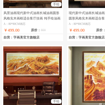
手绘
风景油画现代新中式油画长城油画圆形
现代新中式油画长城油画
风格实木画框适合客厅挂画
纯手绘油画
圆形风格实木画框适合客
长城油画
油画实力画家手绘
A：80*80CM画芯
A：80*80CM画芯
￥499.00
￥499.00
原价：
800
原价
自营
：
字画美官方旗舰店
自营
：
字画美官方旗舰店
手绘