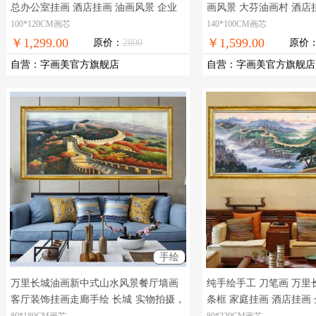
总办公室挂画 酒店挂画 油画风景 企业
画风景 大芬油画村 酒店
挂画 大芬油画村
实物拍摄，现货图片，
实物拍摄，现货图片，
100*120CM画芯
140*100CM画芯
在线支付，全国免邮
免邮
￥1,299.00
￥1,599.00
原价：
2800
原价
自营
：
字画美官方旗舰店
自营
：
字画美官方旗舰店
手绘
万里长城油画新中式山水风景餐厅墙画
纯手绘手工 刀笔画 万里
客厅装饰挂画走廊手绘 长城
实物拍摄，
条框 家庭挂画 酒店挂画
现货图片，在线支付，全国免邮
刀画，实物拍摄，现货图
80*180CM画芯
80*220CM画芯