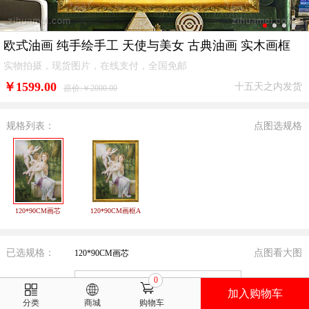
欧式油画 纯手绘手工 天使与美女 古典油画 实木画框
实物拍摄，现货图片，在线支付，全国免邮
￥
1599.00
十五天之内发货
原价:￥2000.00
规格列表：
点图选规格
120*90CM画芯
120*90CM画框A
已选规格：
点图看大图
120*90CM画芯
0
加入购物车
分类
商城
购物车