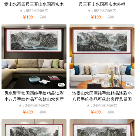
意山水画四尺三开山水国画实木
尺三开山水国画实木外框
外框
A：68*46CM画芯
A：68*46CM画芯
￥199
500
￥199
500
手绘
手绘
风水聚宝盆国画纯手绘精品淡彩
浓墨山水国画纯手绘精品淡彩小
小八尺手绘作品可落款山水客厅
八尺手绘作品可落款客厅风景国
风景国画
画
A：240*96CM画芯
A：240*96CM画芯
￥499
800
￥499
800