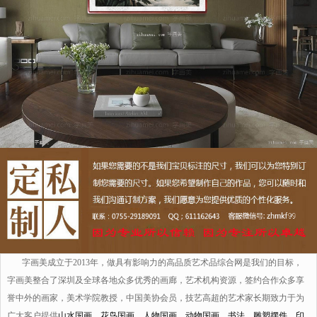
字画美成立于2013年，做具有影响力的高品质艺术品综合网是我们的目标，
字画美整合了深圳及全球各地众多优秀的画廊，艺术机构资源，签约合作众多享
誉中外的画家，美术学院教授，中国美协会员，技艺高超的艺术家长期致力于为
广大客户提供
山水国画
、
花鸟国画
、
人物国画
、
动物国画
、
书法
、
雕塑摆件
、
印