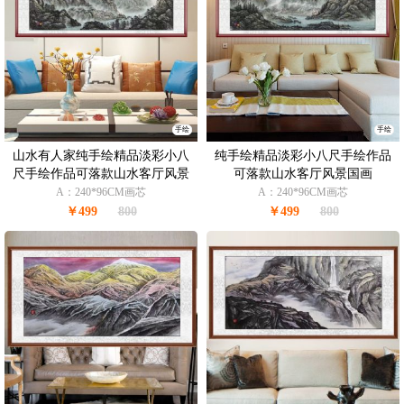
手绘
手绘
山水有人家纯手绘精品淡彩小八
纯手绘精品淡彩小八尺手绘作品
尺手绘作品可落款山水客厅风景
可落款山水客厅风景国画
国画
A：240*96CM画芯
A：240*96CM画芯
￥499
800
￥499
800