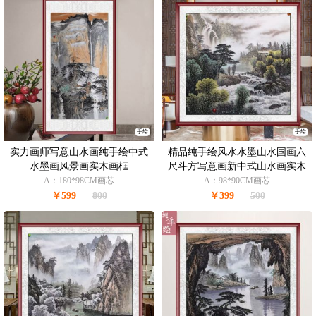
手绘
手绘
实力画师写意山水画纯手绘中式
精品纯手绘风水水墨山水国画六
水墨画风景画实木画框
尺斗方写意画新中式山水画实木
画框
A：180*98CM画芯
A：98*90CM画芯
￥599
800
￥399
500