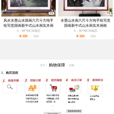
手绘
手绘
风水水墨山水国画六尺斗方纯手
水墨山水画六尺斗方纯手绘写意
绘写意国画新中式山水画实木画
国画新中式山水画实木画框
框
A：98*90CM画芯
A：98*90CM画芯
￥399
500
￥399
500
购物保障
1、购买流程