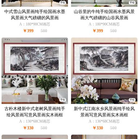
手绘
手绘
中式雪山风景画纯手绘国画水墨
山谷里的牛纯手绘国画水墨风景
风景画大气磅礴的风景画
画大气磅礴的山谷风景画
A：180*90CM画芯
A：180*90CM画芯
￥399
500
￥399
500
手绘
手绘
古朴木楼新中式老树风景画纯手
新中式江南水乡风景画纯手绘风
绘风景画写意风景画实木画框
景画写意风景画实木画框
A：136*68CM画芯
A：136*68CM画芯
￥330
500
￥330
500