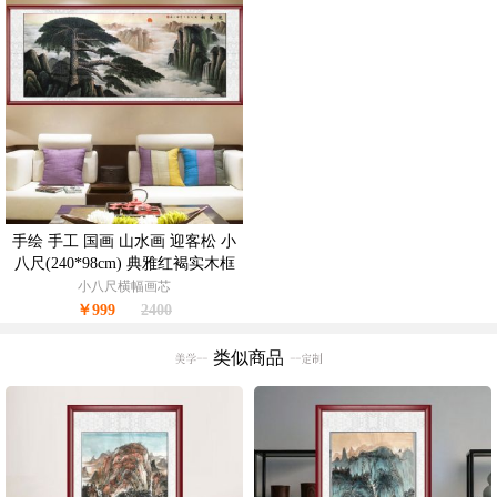
手绘 手工 国画 山水画 迎客松 小
八尺(240*98cm) 典雅红褐实木框
小八尺横幅画芯
￥999
2400
类似商品