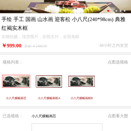
手绘 手工 国画 山水画 迎客松 小八尺(240*98cm) 典雅
红褐实木框
实物拍摄，现货图片，在线支付，全国免邮
￥
999.00
48小时之内发货
原价:￥2400.00
规格列表：
点图选规格
小八尺横幅画芯
小八尺横幅画框A
小八尺横幅画框B
已选规格：
点图看大图
小八尺横幅画芯