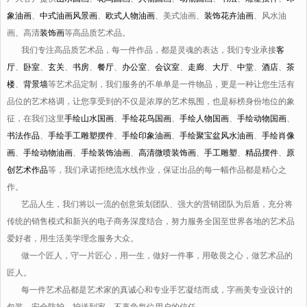
象油画
、
中式油画风景画
、
欧式人物油画
、美式油画、
装饰花卉油画
、风水油
画、高清
装饰画
等高品质艺术品。
我们专注高品质艺术品，每一件作品，都是灵魂的表达，我们专业承接
客
厅
、
卧室
、
玄关
、
书房
、
餐厅
、
办公室
、
会议室
、
走廊
、
大厅
、
中堂
、
酒店
、
茶
楼
、
背景墙
等艺术品定制，我们服务的不单单是一件物品，更是一种让您生活有
品位的艺术格调，让您享受到的不仅是浓厚的艺术氛围，也是标榜身份地位的象
征，在我们这里
手绘山水国画
、
手绘花鸟国画
、
手绘人物国画
、
手绘动物国画
、
书法作品
、
手绘手工雕塑摆件
、
手绘印象油画
、
手绘聚宝盆风水油画
、
手绘肖像
画
、
手绘动物油画
、
手绘装饰油画
、
高清微喷装饰画
、
手工雕塑
、
精品摆件
、
原
创艺术作品
等，我们承诺拒绝流水线作业，保证出品的每一幅作品都是精心之
作。
艺品人生，我们将以一流的创意策划团队、强大的营销团队为后盾，充分将
传统的销售模式和新兴的电子商务深度结合，努力服务全国至世界各地的艺术品
爱好者，用生活美学理念服务大众。
做一个匠人，守一片匠心，用一生，做好一件事，用敬畏之心，做艺术品的
匠人。
每一件艺术品都是艺术家的真诚心和专业手艺凝结而成，字画美专业设计的
包装，安全防护，护送到家，不辜负每位用户的信任。