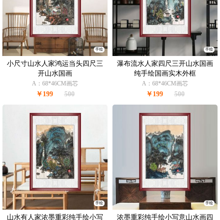
手绘
手绘
小尺寸山水人家鸿运当头四尺三
瀑布流水人家四尺三开山水国画
开山水国画
纯手绘国画实木外框
A：68*46CM画芯
A：68*46CM画芯
￥199
500
￥199
500
手绘
手绘
山水有人家浓墨重彩纯手绘小写
浓墨重彩纯手绘小写意山水画四