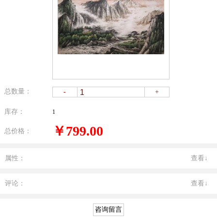
总数量：
-
+
库存：
1
￥799.00
总价格：
属性：
查看↓
评论：
查看↓