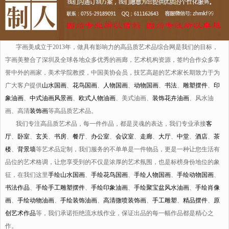
字画美成立于2013年，做具有影响力的高品质艺术品综合网是我们的目标，
字画美整合了深圳及全球各地众多优秀的画廊，艺术机构资源，签约合作众多享
誉中外的画家，美术学院教授，中国美协会员，技艺高超的艺术家长期致力于为
广大客户提供
山水国画
、
花鸟国画
、
人物国画
、
动物国画
、
书法
、
雕塑摆件
、
印
象油画
、
中式油画风景画
、
欧式人物油画
、美式油画、
装饰花卉油画
、风水油
画、高清
装饰画
等高品质艺术品。
我们专注高品质艺术品，每一件作品，都是灵魂的表达，我们专业承接
客
厅
、
卧室
、
玄关
、
书房
、
餐厅
、
办公室
、
会议室
、
走廊
、
大厅
、
中堂
、
酒店
、
茶
楼
、
背景墙
等艺术品定制，我们服务的不单单是一件物品，更是一种让您生活有
品位的艺术格调，让您享受到的不仅是浓厚的艺术氛围，也是标榜身份地位的象
征，在我们这里
手绘山水国画
、
手绘花鸟国画
、
手绘人物国画
、
手绘动物国画
、
书法作品
、
手绘手工雕塑摆件
、
手绘印象油画
、
手绘聚宝盆风水油画
、
手绘肖像
画
、
手绘动物油画
、
手绘装饰油画
、
高清微喷装饰画
、
手工雕塑
、
精品摆件
、
原
创艺术作品
等，我们承诺拒绝流水线作业，保证出品的每一幅作品都是精心之
作。