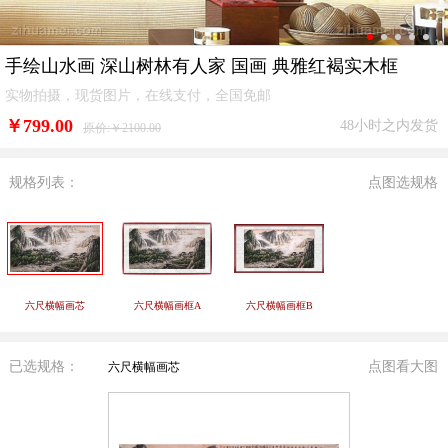
手绘山水画 深山树林有人家 国画 典雅红褐实木框
实物拍摄，现货图片，在线支付，全国免邮
￥
799.00
48小时之内发货
原价:￥2100.00
规格列表：
点图选规格
六尺横幅画芯
六尺横幅画框A
六尺横幅画框B
已选规格：
点图看大图
六尺横幅画芯