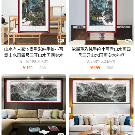
手绘
手绘
山水有人家浓墨重彩纯手绘小写
浓墨重彩纯手绘小写意山水画四
意山水画四尺三开山水国画实木
尺三开山水国画实木外框
外框
A：68*46CM画芯
A：68*46CM画芯
￥199
500
￥199
500
手绘
手绘