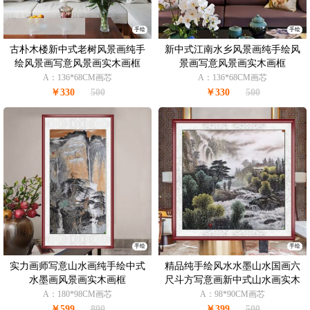
手绘
手绘
古朴木楼新中式老树风景画纯手
新中式江南水乡风景画纯手绘风
绘风景画写意风景画实木画框
景画写意风景画实木画框
A：136*68CM画芯
A：136*68CM画芯
￥330
500
￥330
500
手绘
手绘
实力画师写意山水画纯手绘中式
精品纯手绘风水水墨山水国画六
水墨画风景画实木画框
尺斗方写意画新中式山水画实木
画框
A：180*98CM画芯
A：98*90CM画芯
￥599
800
￥399
500