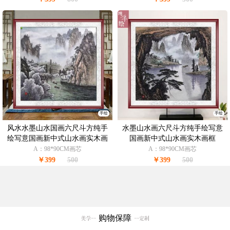
手绘
手绘
风水水墨山水国画六尺斗方纯手
水墨山水画六尺斗方纯手绘写意
绘写意国画新中式山水画实木画
国画新中式山水画实木画框
框
A：98*90CM画芯
A：98*90CM画芯
￥399
500
￥399
500
购物保障