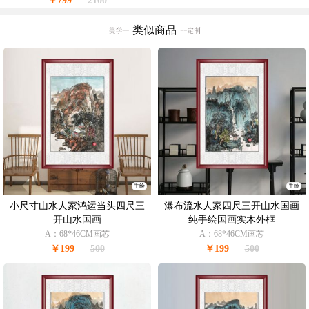
￥799
2100
类似商品
手绘
手绘
小尺寸山水人家鸿运当头四尺三
瀑布流水人家四尺三开山水国画
开山水国画
纯手绘国画实木外框
A：68*46CM画芯
A：68*46CM画芯
￥199
500
￥199
500