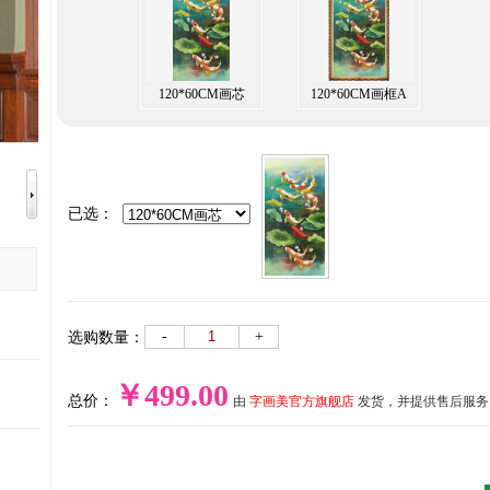
120*60CM画芯
120*60CM画框A
已选：
-
+
选购数量：
￥499.00
总价：
由
字画美官方旗舰店
发货，并提供售后服务