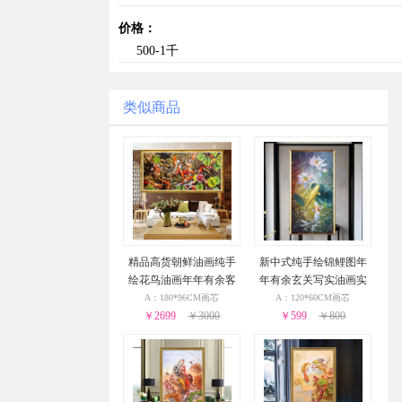
价格：
500-1千
类似商品
精品高货朝鲜油画纯手
新中式纯手绘锦鲤图年
绘花鸟油画年年有余客
年有余玄关写实油画实
厅挂画实木外框
木外框
A：180*96CM画芯
A：120*60CM画芯
￥2699
￥3000
￥599
￥800