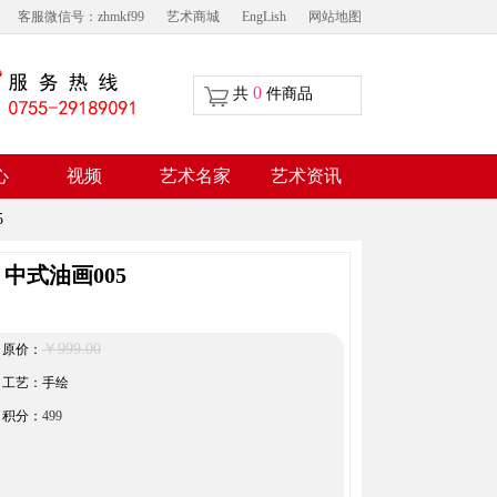
客服微信号：zhmkf99
艺术商城
EngLish
网站地图
0
共
件商品
视频
心
艺术名家
艺术资讯
5
 中式油画005
￥999.00
原价：
工艺：手绘
积分：
499