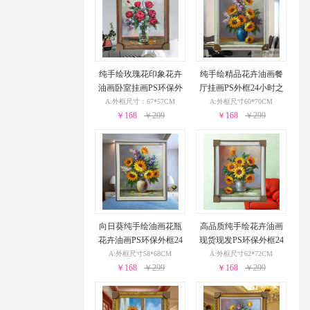
纯手绘玫瑰花印象花卉
纯手绘精品花卉油画餐
油画卧室挂画PS环保外
厅挂画PS外框24小时之
框24小时之内发货
内发货
A:外框尺寸：67*57CM
A:外框尺寸60*70CM
￥168
￥299
￥168
￥299
向日葵纯手绘油画花瓶
高品质纯手绘花卉油画
花卉油画PS环保外框24
现货现发PS环保外框24
小时之内发货
小时之内发货
A:外框尺寸58*68CM
A:外框尺寸62*72CM
￥168
￥299
￥168
￥299