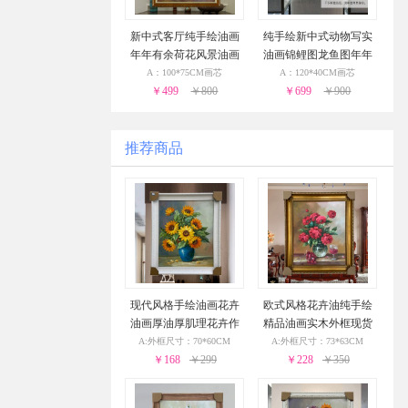
新中式客厅纯手绘油画
纯手绘新中式动物写实
年年有余荷花风景油画
油画锦鲤图龙鱼图年年
实木画框
有余卧室挂画
A：100*75CM画芯
A：120*40CM画芯
￥499
￥800
￥699
￥900
推荐商品
现代风格手绘油画花卉
欧式风格花卉油纯手绘
油画厚油厚肌理花卉作
精品油画实木外框现货
品PS环保外框现货现发2
现发葡萄花瓶与酒杯24
A:外框尺寸：70*60CM
A:外框尺寸：73*63CM
4小时之内发货
￥168
￥299
小时之内发货
￥228
￥350