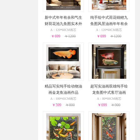
新中式年年有余和气生
纯手绘中式荷花锦鲤九
财荷花池九鱼图实木外
鱼图风景油画年年有余
框
实木画框
A：120*60CM画芯
A：120*60CM画芯
￥699
￥1200
￥699
￥1200
精品写实纯手绘动物油
超写实油画双雄纯手绘
画金龙鱼油画作品
龙鱼图中式客厅油画
A：100*45CM画芯
A：80*60CM画芯
￥599
￥800
￥699
￥900