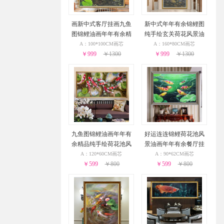
画新中式客厅挂画九鱼
新中式年年有余锦鲤图
图锦鲤油画年年有余精
纯手绘玄关荷花风景油
品纯手绘荷花池风景油
画
A：100*100CM画芯
A：160*80CM画芯
￥999
￥1300
￥999
￥1300
九鱼图锦鲤油画年年有
好运连连锦鲤荷花池风
余精品纯手绘荷花池风
景油画年年有余餐厅挂
景油画新中式挂画
画
A：120*60CM画芯
A：90*62CM画芯
￥599
￥800
￥599
￥800