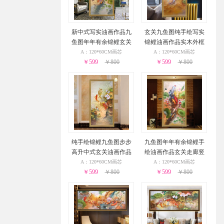
新中式写实油画作品九
玄关九鱼图纯手绘写实
鱼图年年有余锦鲤玄关
锦鲤油画作品实木外框
餐厅挂画实木外框
A：120*60CM画芯
A：120*60CM画芯
￥599
￥800
￥599
￥800
纯手绘锦鲤九鱼图步步
九鱼图年年有余锦鲤手
高升中式玄关油画作品
绘油画作品玄关走廊竖
实木外框
幅挂画实木外框
A：120*60CM画芯
A：120*60CM画芯
￥599
￥800
￥599
￥800