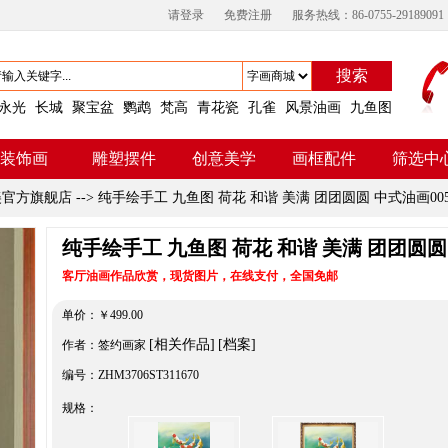
请登录
免费注册
服务热线：86-0755-29189091
搜索
永光
长城
聚宝盆
鹦鹉
梵高
青花瓷
孔雀
风景油画
九鱼图
装饰画
雕塑摆件
创意美学
画框配件
筛选中
美官方旗舰店
-->
纯手绘手工 九鱼图 荷花 和谐 美满 团团圆圆 中式油画00
纯手绘手工 九鱼图 荷花 和谐 美满 团团圆圆
客厅油画作品欣赏，现货图片，在线支付，全国免邮
单价：
￥
499.00
[相关作品]
[档案]
作者：签约画家
编号：ZHM3706ST311670
规格：