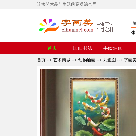
连接艺术品与生活的高端综合网
张
首页
国画书法
手绘油画
首页
-->
艺术商城
-->
动物油画
-->
九鱼图
-->
字画