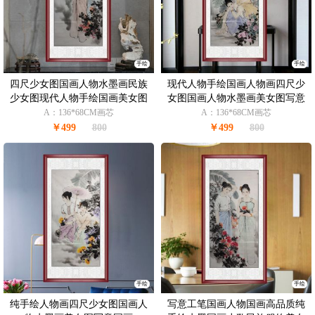
手绘
手绘
四尺少女图国画人物水墨画民族
现代人物手绘国画人物画四尺少
少女图现代人物手绘国画美女图
女图国画人物水墨画美女图写意
酒店挂画
国画
A：136*68CM画芯
A：136*68CM画芯
￥499
800
￥499
800
手绘
手绘
纯手绘人物画四尺少女图国画人
写意工笔国画人物国画高品质纯