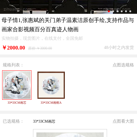
母子情1,张惠斌的关门弟子温素洁原创手绘,支持作品与
画家合影视频百分百真迹人物画
实物拍摄，现货图片，在线支付，全国免邮
￥
2000.00
48小时之内发货
原价:￥3000.00
规格列表：
点图选规格
33*33CM画芯
33*33CM画框A
已选规格：
点图看大图
33*33CM画芯