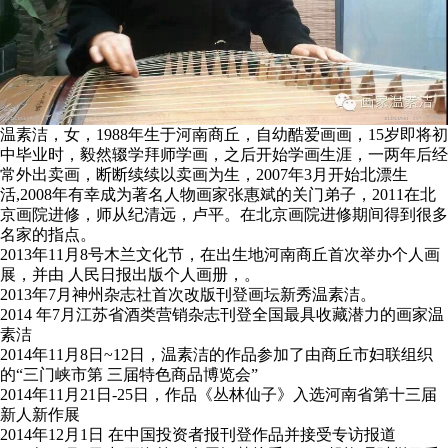
温素洁，女，1988年生于河南商丘，自幼酷爱画画，15岁即将初
中毕业时，毅然辍学拜师学画，之后开始学画生涯，一两年后经
常外出卖画，断断续续以卖画为生，2007年3月开始北漂生
活,2008年有幸成为著名人物画家张惠斌的关门弟子，2011在北
京画院进修，师从纪清远，卢平。在北京画院进修期间得到很多
名家的指点。
2013年11月8号木兰文化节，在出生地河南商丘首次举办个人画
展，并由 人民日报出版个人画册，。
2013年7月神州杂志社首次改版刊登画坛新秀温素洁。
2014 年7月江苏省酒类营销杂志刊登全国最具收藏潜力的画家温
素洁
2014年11月8日~12日，温素洁的作品参加了由商丘市妇联组织
的“三门峡市第 三届特色商品博览会”
2014年11月21日-25日，作品《丛林仙子》入选河南省第十三届
新人新作展
2014年12月1日 在中国投资者报刊登作品并接受专访报道