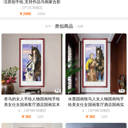
洁原创手绘,支持作品与画家合影
视频百分百真迹人物画
33*33CM画芯
￥2000
3000
类似商品
手绘
手绘
牵马的女人手绘人物国画纯手绘
水墨国画牧马人女人物国画纯手
美女仕女国画客厅酒店国画实木
绘美女仕女国画客厅酒店国画实
外框
木外框
A：136*68CM画芯
A：136*68CM画芯
￥360
500
￥360
500