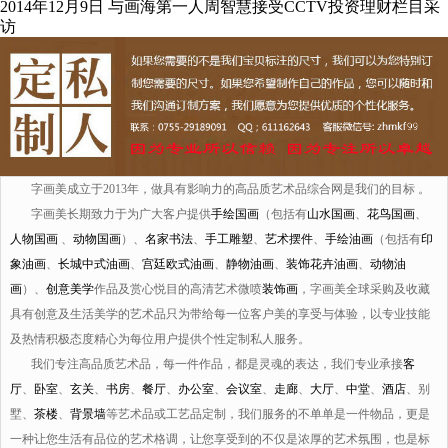
2014年12月9日 与画海第一人周智慧接受CCTV投资理财栏目采
访
字画美成立于2013年，做具有影响力的高品质艺术品综合网是我们的目标 。
字画美长期致力于为广大客户提供
手绘国画
（包括有
山水国画
、
花鸟国画
、
人物国画
、
动物国画
）、
名家书法
、
手工雕塑
、
艺术摆件
、
手绘油画
（包括有
印
象油画
、
长城中式油画
、
宫廷欧式油画
、
静物油画
、
装饰花卉油画
、
动物油
画
）、
创意美学
作品及赏心悦目的高清艺术微喷
装饰画
，字画美全球采购及收藏
具有创意及生活美学的艺术品只为带给每一位客户美的享受与体验，以专业技能
及热情积极态度精心为每位用户提供个性定制私人服务。
我们专注高品质艺术品，每一件作品，都是灵魂的表达，我们专业承接
客
厅
、
卧室
、
玄关
、
书房
、
餐厅
、
办公室
、
会议室
、
走廊
、
大厅
、
中堂
、
酒店
、别
墅、
茶楼
、
背景墙
等艺术品或工艺品定制，我们服务的不单单是一件物品，更是
一种让您生活有品位的艺术格调，让您享受到的不仅是浓厚的艺术氛围，也是标