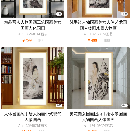
手绘
手绘
精品写实人物国画工笔国画美女
纯手绘人物国画美女人体艺术国
国画人体国画
画人物画水墨人物画
A：136*68CM画芯
A：136*68CM画芯
￥499
800
￥499
800
手绘
手绘
人体国画纯手绘人物画中式现代
黄花美女国画图纯手绘水墨国画
人物国画
人物国画人体国画
A：136*68CM画芯
A：136*68CM画芯