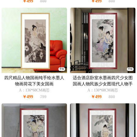
￥499
800
￥499
800
手绘
手绘
四尺精品人物国画纯手绘水墨人
适合酒店卧室水墨画四尺少女图
物画荷花下美女国画
国画人物民族少女图现代人物手
绘国画美女图
A：136*68CM画芯
A：136*68CM画芯
￥499
799
￥499
800