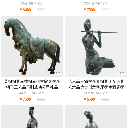
渡银花瓶21CM
530*160*410MM
￥3400
6800
￥7500
9000
手工
手工
黄铜铜器马纯铜马仿古家居摆件
艺术品人物摆件青铜器仕女乐器
铜马工艺品马到成功公司礼品
艺术品仿古创意客厅摆件酒店摆
件办公室摆件青铜7.5KG
440*170*460MM
290*280*400MM
￥7500
9000
￥6500
7500