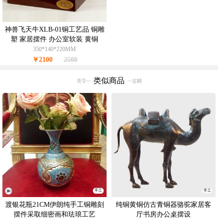
神兽飞天牛XLB-01铜工艺品 铜雕
塑 家居摆件 办公室软装 黄铜
350*140*220MM
￥2100
2500
类似商品
手工
手工
渡银花瓶21CM伊朗纯手工铜雕刻
纯铜黄铜仿古青铜器骆驼家居客
摆件采取细密画和珐琅工艺
厅书房办公桌摆设