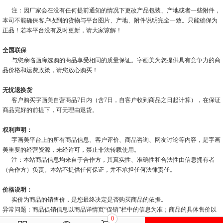
注：因厂家会在没有任何提前通知的情况下更改产品包装、产地或者一些附件，
本司不能确保客户收到的货物与平台图片、产地、附件说明完全一致。只能确保为
正品！若本平台没有及时更新，请大家谅解！
全国联保
与您亲临画廊选购的商品享受相同的质量保证。字画美为您提供具有竞争力的商
品价格和运费政策，请您放心购买！
无忧退换货
客户购买字画美自营商品7日内（含7日，自客户收到商品之日起计算），在保证
商品完好的前提下，可无理由退货。
权利声明：
字画美平台上的所有商品信息、客户评价、商品咨询、网友讨论等内容，是字画
美重要的经营资源，未经许可，禁止非法转载使用。
注：本站商品信息均来自于合作方，其真实性、准确性和合法性由信息拥有者
（合作方）负责。本站不提供任何保证，并不承担任何法律责任。
价格说明：
实价为商品的销售价，是您最终决定是否购买商品的依据。
异常问题：商品促销信息以商品详情页“促销”栏中的信息为准；商品的具体售价以
0
订单结算页价格为准；如您发现活动商品售价或促销信息有异常，建议购买前先联