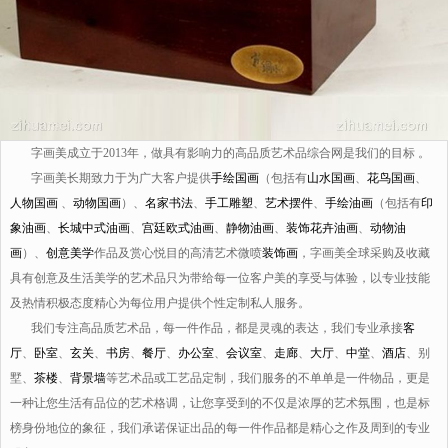
字画美成立于2013年，做具有影响力的高品质艺术品综合网是我们的目标 。
字画美长期致力于为广大客户提供
手绘国画
（包括有
山水国画
、
花鸟国画
、
人物国画
、
动物国画
）、
名家书法
、
手工雕塑
、
艺术摆件
、
手绘油画
（包括有
印
象油画
、
长城中式油画
、
宫廷欧式油画
、
静物油画
、
装饰花卉油画
、
动物油
画
）、
创意美学
作品及赏心悦目的高清艺术微喷
装饰画
，字画美全球采购及收藏
具有创意及生活美学的艺术品只为带给每一位客户美的享受与体验，以专业技能
及热情积极态度精心为每位用户提供个性定制私人服务。
我们专注高品质艺术品，每一件作品，都是灵魂的表达，我们专业承接
客
厅
、
卧室
、
玄关
、
书房
、
餐厅
、
办公室
、
会议室
、
走廊
、
大厅
、
中堂
、
酒店
、别
墅、
茶楼
、
背景墙
等艺术品或工艺品定制，我们服务的不单单是一件物品，更是
一种让您生活有品位的艺术格调，让您享受到的不仅是浓厚的艺术氛围，也是标
榜身份地位的象征，我们承诺保证出品的每一件作品都是精心之作及周到的专业