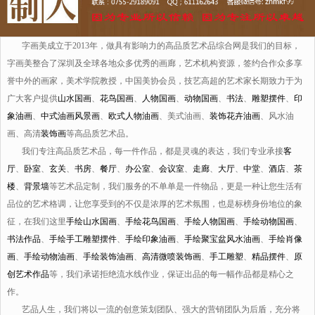
字画美成立于2013年，做具有影响力的高品质艺术品综合网是我们的目标，
字画美整合了深圳及全球各地众多优秀的画廊，艺术机构资源，签约合作众多享
誉中外的画家，美术学院教授，中国美协会员，技艺高超的艺术家长期致力于为
广大客户提供
山水国画
、
花鸟国画
、
人物国画
、
动物国画
、
书法
、
雕塑摆件
、
印
象油画
、
中式油画风景画
、
欧式人物油画
、美式油画、
装饰花卉油画
、风水油
画、高清
装饰画
等高品质艺术品。
我们专注高品质艺术品，每一件作品，都是灵魂的表达，我们专业承接
客
厅
、
卧室
、
玄关
、
书房
、
餐厅
、
办公室
、
会议室
、
走廊
、
大厅
、
中堂
、
酒店
、
茶
楼
、
背景墙
等艺术品定制，我们服务的不单单是一件物品，更是一种让您生活有
品位的艺术格调，让您享受到的不仅是浓厚的艺术氛围，也是标榜身份地位的象
征，在我们这里
手绘山水国画
、
手绘花鸟国画
、
手绘人物国画
、
手绘动物国画
、
书法作品
、
手绘手工雕塑摆件
、
手绘印象油画
、
手绘聚宝盆风水油画
、
手绘肖像
画
、
手绘动物油画
、
手绘装饰油画
、
高清微喷装饰画
、
手工雕塑
、
精品摆件
、
原
创艺术作品
等，我们承诺拒绝流水线作业，保证出品的每一幅作品都是精心之
作。
艺品人生，我们将以一流的创意策划团队、强大的营销团队为后盾，充分将