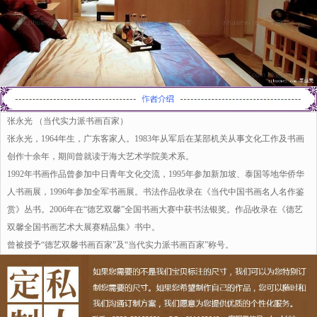
张永光 （当代实力派书画百家）
张永光，1964年生，广东客家人。1983年从军后在某部机关从事文化工作及书画
创作十余年，期间曾就读于海大艺术学院美术系。
1992年书画作品曾参加中日青年文化交流，1995年参加新加坡、泰国等地华侨华
人书画展，1996年参加全军书画展。书法作品收录在《当代中国书画名人名作鉴
赏》丛书。2006年在“德艺双馨”全国书画大赛中获书法银奖。作品收录在《德艺
双馨全国书画艺术大展赛精品集》书中。
曾被授予“德艺双馨书画百家”及“当代实力派书画百家”称号。