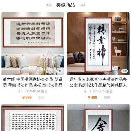
类似商品
手绘
手绘
处世经 中国书画家协会会员 胡贤
送年青人名家肖业炎书法作品办
勇 手绘书法作品 办公室书法作品
公室书房书法作品精气神感悟人
生名句
A：136*68CM画芯
A：136*68CM画芯
￥399
800
￥499
800