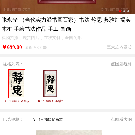
张永光 （当代实力派书画百家）书法 静思 典雅红褐实
木框 手绘书法作品 手工 国画
实物拍摄，现货图片，在线支付，全国免邮
￥
699.00
三天之内发货
原价:￥800.00
规格列表：
点图选规格
A：136*68CM画芯
B：136*68CM画框
已选规格：
点图看大图
A：136*68CM画芯