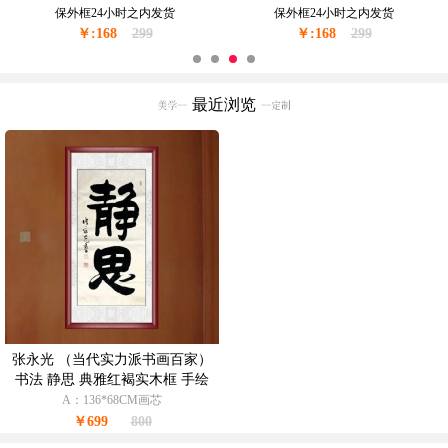
现货现发金色实木外框24小时之内发
油厚肌理油画实木外框24小时之内发
￥:228
货
350
￥:228
货
350
最近浏览
张永光 （当代实力派书画百家）
书法 静思 典雅红褐实木框 手绘
书法作品 手工 国画
A：136*68CM画芯
￥699
800