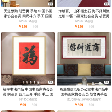
手绘
手绘
天道酬勤 胡贤勇 手绘 中国书画
海纳百川 山不拒土石 海不择川流
家协会会员 四尺斗方 手工 国画
之细 中国书画家协会会员 胡贤勇
水墨画 书法作品
手绘四尺斗方 书法作品 典雅红褐
68*68CM画芯
68*68CM画芯
实木框
￥150
300
￥150
300
手绘
手绘
福字书法作品 中国书画家协会会
商道酬信老板办公室书法作品中
员 胡贤勇 四尺三开 手绘 手工 国
国书画家协会会员 胡贤勇手绘
画 书法作品 典雅红褐实木框
68*45CM画芯
四尺整张(136*68CM)画芯
￥99
300
￥399
800