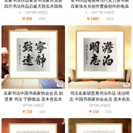
名家书法作品著名书法家肖业炎
隶书作品龟虽寿当代实力派书画
四尺书法作品石破天惊实木国画
百家张永光创作曹操创作的龟虽
框
寿四言乐府诗
A：136*68CM画芯
A：180*70CM画芯
￥499
800
￥1400
2000
手绘
手绘
名家书法中国书画家协会会员 胡
书法名家胡贤勇书法作品 淡泊明
贤勇 书法 宁静致远 原木色实木
志 中国书画家协会会员 原木色实
框
木框
68*68CM画芯
68*68CM画芯
￥150
300
￥150
300