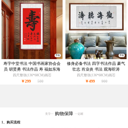
手绘
手绘
寿字中堂书法 中国书画家协会会
修身必备书法 四字书法作品 豪气
员 胡贤勇 书法作品 寿 福如东海
壮志 肖业炎 书法 观海听涛
寿比南山
四尺整张(136*68CM)画芯
四尺整张(136*68CM)画芯
￥299
500
￥499
900
购物保障
1、购买流程