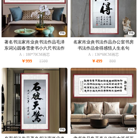
手绘
手绘
著名书法家肖业炎书法作品毛泽
名家肖业炎书法作品办公室书房
东词沁园春雪隶书小六尺书法作
书法作品舍得感悟人生名句
品
A：180*70CM画芯
A：136*68CM画芯
￥999
1500
￥499
800
手绘
手绘