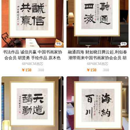
手绘
手绘
书法作品 诚信共赢 中国书画家协
融通四海 财如晓日腾云起,利似春
会会员 胡贤勇 手绘作品 原木色
潮带雨来中国书画家协会会员 胡
实木框
贤勇 手绘书法作品
68*68CM画芯
68*68CM画芯
￥150
300
￥150
300