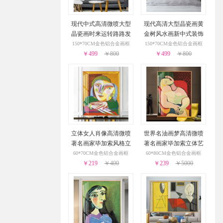
现代中式高清微喷大型
现代高清大型晶瓷画黄
晶瓷画时来运转路路发
金树风水画新中式装饰
新中式装饰样板房客厅
样板房客厅装饰画
150*70CM金色铝合金画框
150*70CM金色铝合金画框
￥499
装饰画
￥800
￥499
￥800
立体女人肖像高清微喷
世界名油画梦高清微喷
著名画家毕加索风格立
著名画家毕加索立体艺
体艺术油画经典艺术装
术油画经典艺术装饰画
60*70CM金色铝合金画框
60*80CM金色铝合金画框
￥219
饰画
￥400
￥239
￥5000