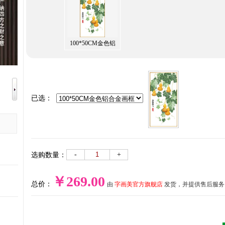
100*50CM金色铝
合金画框
已选：
-
+
选购数量：
￥269.00
总价：
由
字画美官方旗舰店
发货，并提供售后服务