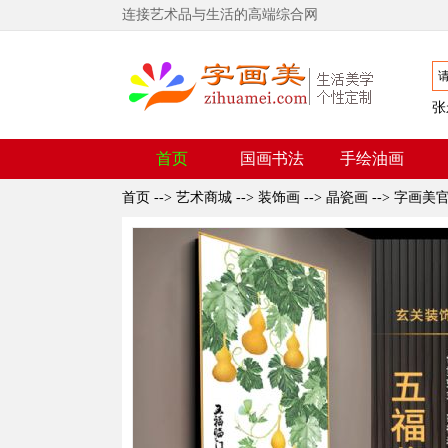
连接艺术品与生活的高端综合网
张
首页
国画书法
手绘油画
首页
-->
艺术商城
-->
装饰画
-->
晶瓷画
-->
字画美