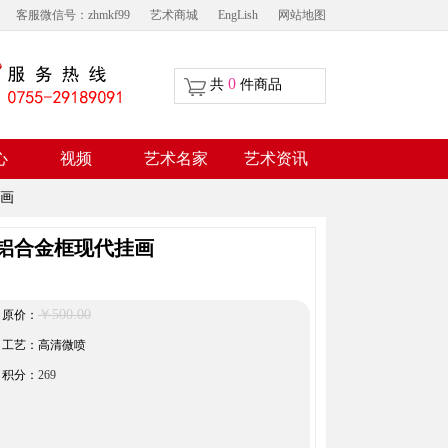
客服微信号：zhmkf99
艺术商城
EngLish
网站地图
0
共
件商品
视频
心
艺术名家
艺术资讯
画
铝合金框现代挂画
￥500.00
原价：
工艺：高清微喷
积分：
269