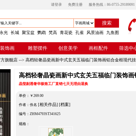
请登录
免费注册
服务热线：86-0755-29189091
搜索
永光
长城
聚宝盆
鹦鹉
梵高
青花瓷
孔雀
风景油画
九鱼图
装饰画
雕塑摆件
创意美学
画框配件
筛选中
官方旗舰店
-->
高档轻奢晶瓷画新中式玄关五福临门装饰画铝合金框现代挂
高档轻奢晶瓷画新中式玄关五福临门装饰画
晶莹剔透奢华极致工厂直销七天无理由退换
单价：
￥
269.00
[相关作品]
[档案]
作者：佚名
编号：ZHM4793ST341625
规格：