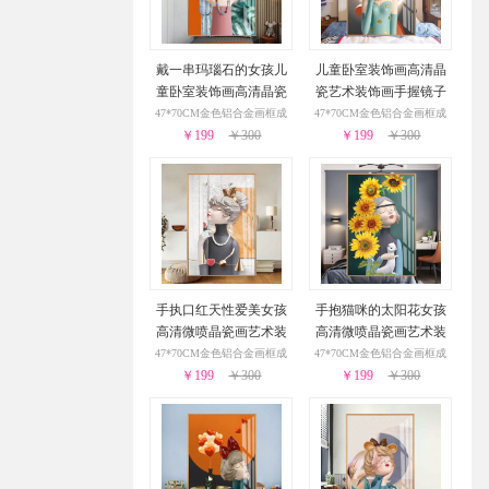
戴一串玛瑙石的女孩儿
儿童卧室装饰画高清晶
童卧室装饰画高清晶瓷
瓷艺术装饰画手握镜子
艺术装饰画
的女孩适合卧室的装饰
47*70CM金色铝合金画框成
47*70CM金色铝合金画框成
￥199
￥300
￥199
画
￥300
品
品
手执口红天性爱美女孩
手抱猫咪的太阳花女孩
高清微喷晶瓷画艺术装
高清微喷晶瓷画艺术装
饰画儿童房挂画
饰画儿童房挂画
47*70CM金色铝合金画框成
47*70CM金色铝合金画框成
￥199
￥300
￥199
￥300
品
品