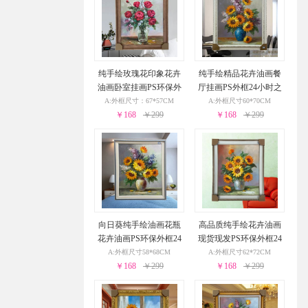
纯手绘玫瑰花印象花卉
纯手绘精品花卉油画餐
油画卧室挂画PS环保外
厅挂画PS外框24小时之
框24小时之内发货
内发货
A:外框尺寸：67*57CM
A:外框尺寸60*70CM
￥168
￥299
￥168
￥299
向日葵纯手绘油画花瓶
高品质纯手绘花卉油画
花卉油画PS环保外框24
现货现发PS环保外框24
小时之内发货
小时之内发货
A:外框尺寸58*68CM
A:外框尺寸62*72CM
￥168
￥299
￥168
￥299