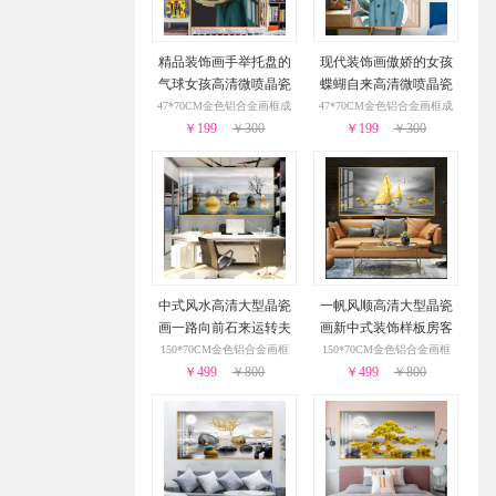
精品装饰画手举托盘的
现代装饰画傲娇的女孩
气球女孩高清微喷晶瓷
蝶蝴自来高清微喷晶瓷
画艺术装饰画儿童房挂
画艺术装饰画儿童房挂
47*70CM金色铝合金画框成
47*70CM金色铝合金画框成
￥199
画
￥300
￥199
画
￥300
品
品
中式风水高清大型晶瓷
一帆风顺高清大型晶瓷
画一路向前石来运转夫
画新中式装饰样板房客
妻恩爱新中式装饰画
厅大厅装饰画
150*70CM金色铝合金画框
150*70CM金色铝合金画框
￥499
￥800
￥499
￥800