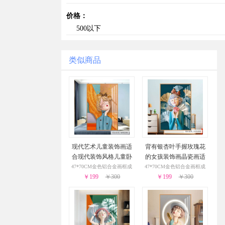
价格：
500以下
类似商品
现代艺术儿童装饰画适
背有银杏叶手握玫瑰花
合现代装饰风格儿童卧
的女孩装饰画晶瓷画适
室装饰画
合儿童卧室的装饰画
47*70CM金色铝合金画框成
47*70CM金色铝合金画框成
￥199
￥300
￥199
￥300
品
品