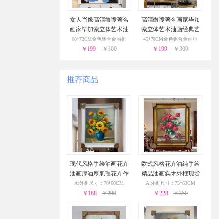
女人肖像高清微喷著名
高清微喷著名画家毕加
画家毕加索立体艺术油
索立体艺术油画经典艺
画经典艺术装饰画
术装饰画
60*72CM金色铝合金画框
45*70CM金色铝合金画框
￥199
￥300
￥199
￥300
推荐商品
现代风格手绘油画花卉
欧式风格花卉油纯手绘
油画厚油厚肌理花卉作
精品油画实木外框现货
品PS环保外框现货现发2
现发葡萄花瓶与酒杯24
A:外框尺寸：70*60CM
A:外框尺寸：73*63CM
4小时之内发货
￥168
￥299
小时之内发货
￥228
￥350