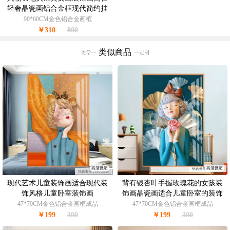
轻奢晶瓷画铝合金框现代简约挂
画
90*60CM金色铝合金画框
￥310
800
类似商品
高清微喷
高清微喷
现代艺术儿童装饰画适合现代装
背有银杏叶手握玫瑰花的女孩装
饰风格儿童卧室装饰画
饰画晶瓷画适合儿童卧室的装饰
画
47*70CM金色铝合金画框成品
47*70CM金色铝合金画框成品
￥199
300
￥199
300