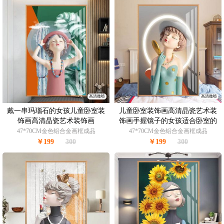
高清微喷
高清微喷
戴一串玛瑙石的女孩儿童卧室装
儿童卧室装饰画高清晶瓷艺术装
饰画高清晶瓷艺术装饰画
饰画手握镜子的女孩适合卧室的
装饰画
47*70CM金色铝合金画框成品
47*70CM金色铝合金画框成品
￥199
300
￥199
300