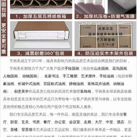
字画美成立于2013年，做具有影响力的高品质艺术品综合网是我们的目标 。
字画美长期致力于为广大客户提供
手绘国画
（包括有
山水国画
、
花鸟国画
、
人物国画
、
动物国画
）、
名家书法
、
手工雕塑
、
艺术摆件
、
手绘油画
（包括有
印
象油画
、
长城中式油画
、
宫廷欧式油画
、
静物油画
、
装饰花卉油画
、
动物油
画
）、
创意美学
作品及赏心悦目的高清艺术微喷
装饰画
，字画美全球采购及收藏
具有创意及生活美学的艺术品只为带给每一位客户美的享受与体验，以专业技能
及热情积极态度精心为每位用户提供个性定制私人服务。
我们专注高品质艺术品，每一件作品，都是灵魂的表达，我们专业承接
客
厅
、
卧室
、
玄关
、
书房
、
餐厅
、
办公室
、
会议室
、
走廊
、
大厅
、
中堂
、
酒店
、别
墅、
茶楼
、
背景墙
等艺术品或工艺品定制，我们服务的不单单是一件物品，更是