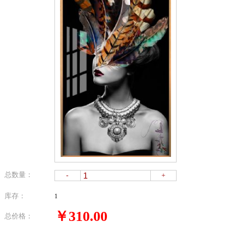
总数量：
-
+
库存：
1
￥310.00
总价格：