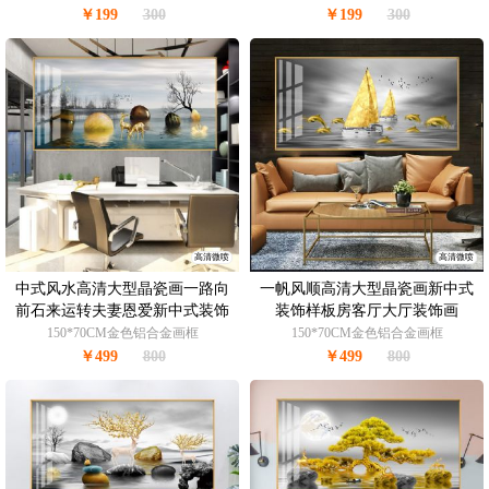
￥199
300
￥199
300
高清微喷
高清微喷
中式风水高清大型晶瓷画一路向
一帆风顺高清大型晶瓷画新中式
前石来运转夫妻恩爱新中式装饰
装饰样板房客厅大厅装饰画
画
150*70CM金色铝合金画框
150*70CM金色铝合金画框
￥499
800
￥499
800