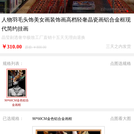
人物羽毛头饰美女画装饰画高档轻奢晶瓷画铝合金框现
代简约挂画
晶莹剔透奢华极致工厂直销十五天无理由退换
￥
310.00
三天之内发货
原价:￥800.00
规格列表：
点图选规格
90*60CM金色铝合
金画框
已选规格：
点图看大图
90*60CM金色铝合金画框