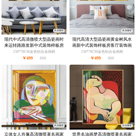
高清微喷
高清微喷
现代中式高清微喷大型晶瓷画时
现代高清大型晶瓷画黄金树风水
来运转路路发新中式装饰样板房
画新中式装饰样板房客厅装饰画
客厅装饰画
150*70CM金色铝合金画框
150*70CM金色铝合金画框
￥499
800
￥499
800
高清微喷
高清微喷
立体女人肖像高清微喷著名画家
世界名油画梦高清微喷著名画家