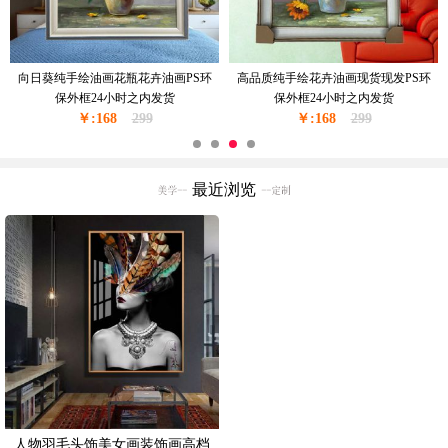
窗台边上的花瓶花卉油画纯手绘油画
现货现发纯手绘花绘油画卧室挂画厚
现货现发金色实木外框24小时之内发
油厚肌理油画实木外框24小时之内发
￥:228
货
350
￥:228
货
350
最近浏览
人物羽毛头饰美女画装饰画高档