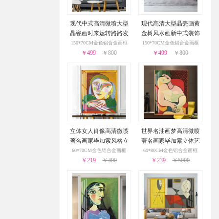
现代中式高清微喷大型
现代高清大型晶瓷画黄
晶瓷画时来运转路路发
金树风水画新中式装饰
新中式装饰样板房客厅
样板房客厅装饰画
150*70CM金色铝合金画框
150*70CM金色铝合金画框
￥499
装饰画
￥800
￥499
￥800
立体女人肖像高清微喷
世界名油画梦高清微喷
著名画家毕加索风格立
著名画家毕加索立体艺
体艺术油画经典艺术装
术油画经典艺术装饰画
60*70CM金色铝合金画框
60*80CM金色铝合金画框
￥219
饰画
￥400
￥239
￥5000