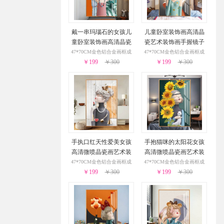
戴一串玛瑙石的女孩儿
儿童卧室装饰画高清晶
童卧室装饰画高清晶瓷
瓷艺术装饰画手握镜子
艺术装饰画
的女孩适合卧室的装饰
47*70CM金色铝合金画框成
47*70CM金色铝合金画框成
￥199
￥300
￥199
画
￥300
品
品
手执口红天性爱美女孩
手抱猫咪的太阳花女孩
高清微喷晶瓷画艺术装
高清微喷晶瓷画艺术装
饰画儿童房挂画
饰画儿童房挂画
47*70CM金色铝合金画框成
47*70CM金色铝合金画框成
￥199
￥300
￥199
￥300
品
品