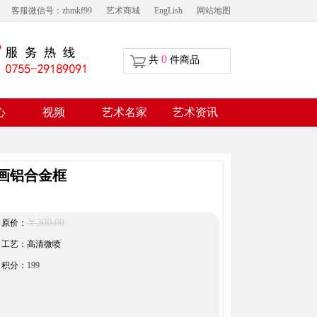
客服微信号：zhmkf99
艺术商城
EngLish
网站地图
0
共
件商品
视频
心
艺术名家
艺术资讯
画铝合金框
￥300.00
原价：
工艺：高清微喷
积分：
199