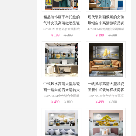
精品装饰画手举托盘的
现代装饰画傲娇的女孩
气球女孩高清微喷晶瓷
蝶蝴自来高清微喷晶瓷
画艺术装饰画儿童房挂
画艺术装饰画儿童房挂
47*70CM金色铝合金画框成
47*70CM金色铝合金画框成
￥199
画
￥300
￥199
画
￥300
品
品
中式风水高清大型晶瓷
一帆风顺高清大型晶瓷
画一路向前石来运转夫
画新中式装饰样板房客
妻恩爱新中式装饰画
厅大厅装饰画
150*70CM金色铝合金画框
150*70CM金色铝合金画框
￥499
￥800
￥499
￥800