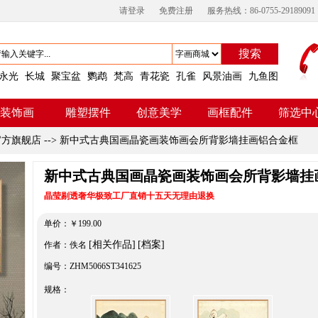
请登录
免费注册
服务热线：86-0755-29189091
搜索
永光
长城
聚宝盆
鹦鹉
梵高
青花瓷
孔雀
风景油画
九鱼图
装饰画
雕塑摆件
创意美学
画框配件
筛选中
官方旗舰店
-->
新中式古典国画晶瓷画装饰画会所背影墙挂画铝合金框
新中式古典国画晶瓷画装饰画会所背影墙挂
晶莹剔透奢华极致工厂直销十五天无理由退换
单价：
￥
199.00
[相关作品]
[档案]
作者：佚名
编号：ZHM5066ST341625
规格：