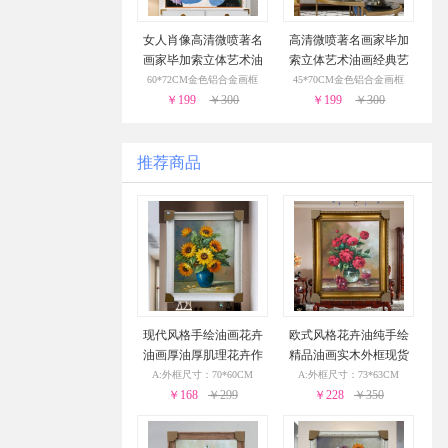
女人肖像高清微喷著名
高清微喷著名画家毕加
画家毕加索立体艺术油
索立体艺术油画经典艺
画经典艺术装饰画
术装饰画
60*72CM金色铝合金画框
45*70CM金色铝合金画框
￥199
￥300
￥199
￥300
推荐商品
现代风格手绘油画花卉
欧式风格花卉油纯手绘
油画厚油厚肌理花卉作
精品油画实木外框现货
品PS环保外框现货现发2
现发葡萄花瓶与酒杯24
A:外框尺寸：70*60CM
A:外框尺寸：73*63CM
4小时之内发货
￥168
￥299
小时之内发货
￥228
￥350