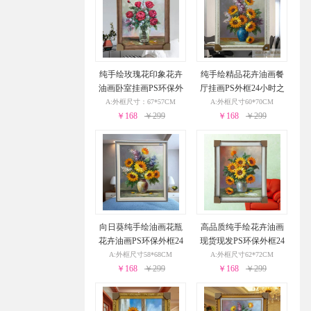
纯手绘玫瑰花印象花卉
纯手绘精品花卉油画餐
油画卧室挂画PS环保外
厅挂画PS外框24小时之
框24小时之内发货
内发货
A:外框尺寸：67*57CM
A:外框尺寸60*70CM
￥168
￥299
￥168
￥299
向日葵纯手绘油画花瓶
高品质纯手绘花卉油画
花卉油画PS环保外框24
现货现发PS环保外框24
小时之内发货
小时之内发货
A:外框尺寸58*68CM
A:外框尺寸62*72CM
￥168
￥299
￥168
￥299