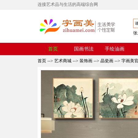
连接艺术品与生活的高端综合网
张
首页
国画书法
手绘油画
首页
-->
艺术商城
-->
装饰画
-->
晶瓷画
-->
字画美