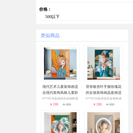
价格：
500以下
类似商品
现代艺术儿童装饰画适
背有银杏叶手握玫瑰花
合现代装饰风格儿童卧
的女孩装饰画晶瓷画适
室装饰画
合儿童卧室的装饰画
47*70CM金色铝合金画框成
47*70CM金色铝合金画框成
￥199
￥300
￥199
￥300
品
品