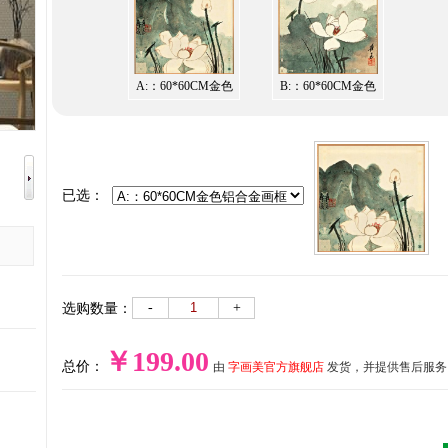
A:：60*60CM金色
B:：60*60CM金色
铝合金画框
铝合金画框
已选：
-
+
选购数量：
￥199.00
总价：
由
字画美官方旗舰店
发货，并提供售后服务